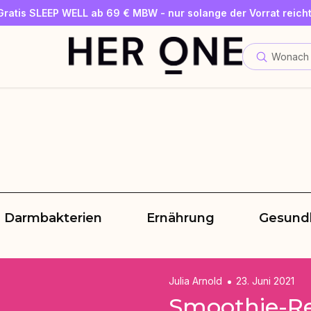
Gratis SLEEP WELL ab 69 € MBW - nur solange der Vorrat reicht
Jetzt Newsletter abonnieren und 10 €-Gutschein sichern
Bis zu 30 % sparen mit unseren Spar-Abos
Wonach 
Darmbakterien
Ernährung
Gesund
Julia Arnold
23. Juni 2021
Smoothie-Re