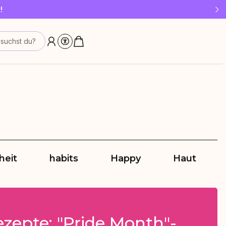
!
suchst du?
heit
habits
Happy
Haut
zepte: "Pride Month"-