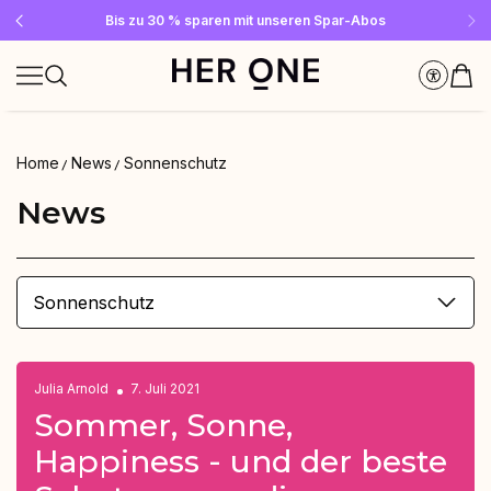
Gratis SLEEP WELL ab 69 € MBW - nur solange der Vorrat reicht!
Jetzt Newsletter abonnieren und 10 €-Gutschein sichern
Bis zu 30 % sparen mit unseren Spar-Abos
Home
News
Sonnenschutz
News
Sonnenschutz
Julia Arnold
7. Juli 2021
Sommer, Sonne,
Happiness - und der beste