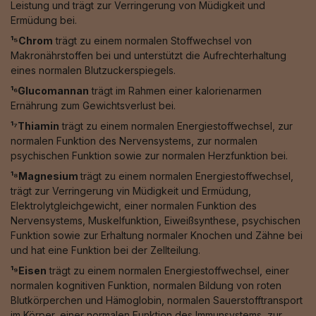
Leistung und trägt zur Verringerung von Müdigkeit und
Ermüdung bei.
¹⁵Chrom
trägt zu einem normalen Stoffwechsel von
Makronährstoffen bei und unterstützt die Aufrechterhaltung
eines normalen Blutzuckerspiegels.
¹⁶Glucomannan
trägt im Rahmen einer kalorienarmen
Ernährung zum Gewichtsverlust bei.
¹⁷Thiamin
trägt zu einem normalen Energiestoffwechsel, zur
normalen Funktion des Nervensystems, zur normalen
psychischen Funktion sowie zur normalen Herzfunktion bei.
¹⁸Magnesium
trägt zu einem normalen Energiestoffwechsel,
trägt zur Verringerung vin Müdigkeit und Ermüdung,
Elektrolytgleichgewicht, einer normalen Funktion des
Nervensystems, Muskelfunktion, Eiweißsynthese, psychischen
Funktion sowie zur Erhaltung normaler Knochen und Zähne bei
und hat eine Funktion bei der Zellteilung.
¹⁹Eisen
trägt zu einem normalen Energiestoffwechsel, einer
normalen kognitiven Funktion, normalen Bildung von roten
Blutkörperchen und Hämoglobin, normalen Sauerstofftransport
im Körper, einer normalen Funktion des Immunsystems, zur