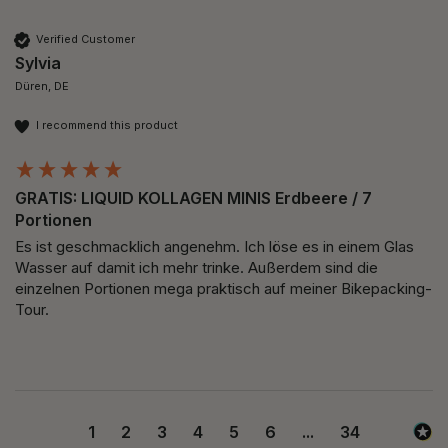
Verified Customer
Sylvia
Düren, DE
I recommend this product
GRATIS: LIQUID KOLLAGEN MINIS Erdbeere / 7
Portionen
Es ist geschmacklich angenehm. Ich löse es in einem Glas 
Wasser auf damit ich mehr trinke. Außerdem sind die 
einzelnen Portionen mega praktisch auf meiner Bikepacking-
Tour.
1
2
3
4
5
6
...
34