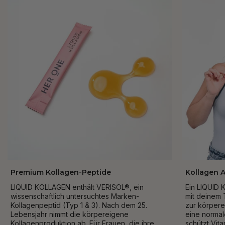
Premium Kollagen-Peptide
Kollagen A
LIQUID KOLLAGEN enthält VERISOL®, ein
Ein LIQUID 
wissenschaftlich untersuchtes Marken-
mit deinem 
Kollagenpeptid (Typ 1 & 3). Nach dem 25.
zur körpere
Lebensjahr nimmt die körpereigene
eine normal
Kollagenproduktion ab. Für Frauen, die ihre
schützt Vit