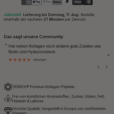
Das sagt unsere Community
“
“
hat neben Kollagen noch andere gute Zutaten wie
habe ich d
Biotin und Hyaluronsäure.
”
Anonym
VERISOL® Premium Kollagen-Peptide
Frei von künstlichen Aromastoffen, Zucker, Gluten, Fett,
Histamin & Laktose
Höchste Qualität, hergestellt in Europa von zertifizierten
Partnern