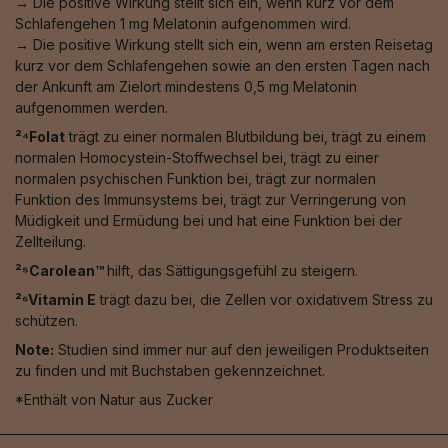
→ Die positive Wirkung stellt sich ein, wenn kurz vor dem
Schlafengehen 1 mg Melatonin aufgenommen wird.
→ Die positive Wirkung stellt sich ein, wenn am ersten Reisetag
kurz vor dem Schlafengehen sowie an den ersten Tagen nach
der Ankunft am Zielort mindestens 0,5 mg Melatonin
aufgenommen werden.
²⁴Folat
trägt zu einer normalen Blutbildung bei, trägt zu einem
normalen Homocystein-Stoffwechsel bei, trägt zu einer
normalen psychischen Funktion bei, trägt zur normalen
Funktion des Immunsystems bei, trägt zur Verringerung von
Müdigkeit und Ermüdung bei und hat eine Funktion bei der
Zellteilung.
²⁵Carolean™️
hilft, das Sättigungsgefühl zu steigern.
²⁶Vitamin E
trägt dazu bei, die Zellen vor oxidativem Stress zu
schützen.
Note:
Studien sind immer nur auf den jeweiligen Produktseiten
zu finden und mit Buchstaben gekennzeichnet.
*Enthält von Natur aus Zucker