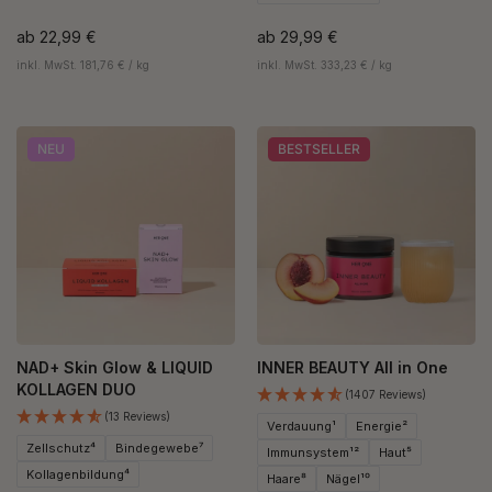
ab
22,99 €
ab
29,99 €
inkl. MwSt. 181,76 € / kg
inkl. MwSt. 333,23 € / kg
NEU
BESTSELLER
NAD+ Skin Glow & LIQUID
INNER BEAUTY All in One
KOLLAGEN DUO
(1407 Reviews)
(13 Reviews)
Verdauung¹
Energie²
Zellschutz⁴
Bindegewebe⁷
Immunsystem¹²
Haut⁵
Kollagenbildung⁴
Haare⁸
Nägel¹⁰