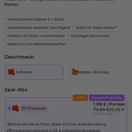
Namen.
Hochdosiertes Vitamin C + Biotin
Hyaluronsäure spendet Feuchtigkeit
Biotin für starke Haare¹¹
Praktisch in Sticks, sofort trinkbar
Fruchtiger Geschmack
Made in EU mit Markenrohstoffen
Geschmack:
Erdbeere
Mango-Maracuja
Spar-Abo
-25%
Dauerhaft günstig
1,99 € / Portion
30 Portionen
79,99 €
59,99 €
inkl. MwSt. 249,96 € / l
Immer der beste Preis: Spare 30% bei jeder Bestellung
Kostenlose Lieferung in DE & monatliche Bezahlung