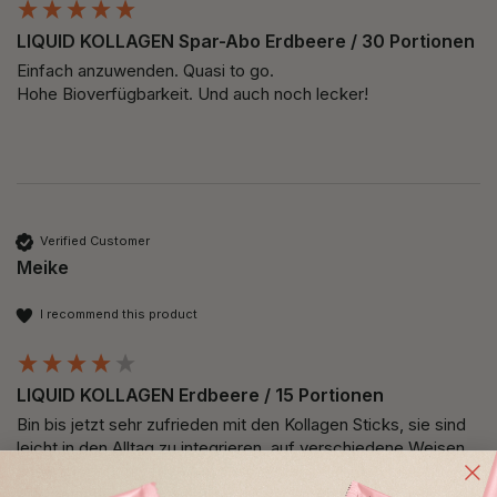
LIQUID KOLLAGEN Spar-Abo Erdbeere / 30 Portionen
Einfach anzuwenden. Quasi to go.

Hohe Bioverfügbarkeit. Und auch noch lecker!
Verified Customer
Meike
I recommend this product
LIQUID KOLLAGEN Erdbeere / 15 Portionen
Bin bis jetzt sehr zufrieden mit den Kollagen Sticks, sie sind 
leicht in den Alltag zu integrieren, auf verschiedene Weisen 
anwendbar (ich verwende sie meistens pur) und eine gute 
Alternative wenn man mal ein bisschen Abwechslung zu 