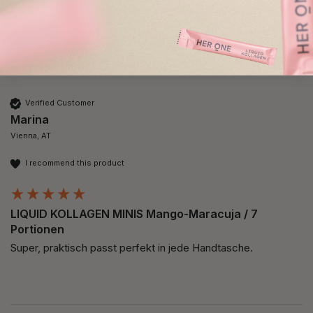
ich auch das Gefühl die heute hält ihre Feuchtigkeit besser😊
Verified Customer
Marina
Vienna, AT
I recommend this product
LIQUID KOLLAGEN MINIS Mango-Maracuja / 7
Portionen
Super, praktisch passt perfekt in jede Handtasche. 