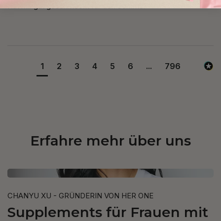
Hat mir gut geschmeckt für den Sommer
1
2
3
4
5
6
...
796
Erfahre mehr über uns
CHANYU XU - GRÜNDERIN VON HER ONE
Supplements für Frauen mit