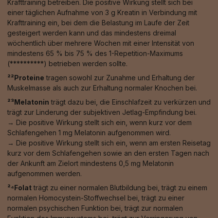
Krafttraining betreiben. Die positive Wirkung stellt sich bei
einer täglichen Aufnahme von 3 g Kreatin in Verbindung mit
Krafttraining ein, bei dem die Belastung im Laufe der Zeit
gesteigert werden kann und das mindestens dreimal
wöchentlich über mehrere Wochen mit einer Intensität von
mindestens 65 % bis 75 % des 1-Repetition-Maximums
(**********) betrieben werden sollte.
²²Proteine
tragen sowohl zur Zunahme und Erhaltung der
Muskelmasse als auch zur Erhaltung normaler Knochen bei.
²³Melatonin
trägt dazu bei, die Einschlafzeit zu verkürzen und
trägt zur Linderung der subjektiven Jetlag-Empfindung bei.
→ Die positive Wirkung stellt sich ein, wenn kurz vor dem
Schlafengehen 1 mg Melatonin aufgenommen wird.
→ Die positive Wirkung stellt sich ein, wenn am ersten Reisetag
kurz vor dem Schlafengehen sowie an den ersten Tagen nach
der Ankunft am Zielort mindestens 0,5 mg Melatonin
aufgenommen werden.
²⁴Folat
trägt zu einer normalen Blutbildung bei, trägt zu einem
normalen Homocystein-Stoffwechsel bei, trägt zu einer
normalen psychischen Funktion bei, trägt zur normalen