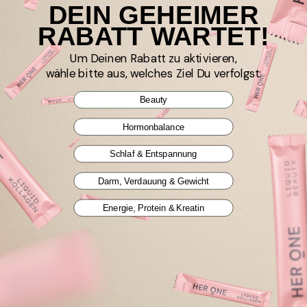
DEIN GEHEIMER
I recommend this product
RABATT WARTET!
Um Deinen Rabatt zu aktivieren,
LIQUID KOLLAGEN Spar-Abo Erdbeere / 30 Portionen
wähle bitte aus, welches Ziel Du verfolgst:
Einfach anzuwenden. Quasi to go.

Hohe Bioverfügbarkeit. Und auch noch lecker!
Beauty
Hormonbalance
Schlaf & Entspannung
Darm, Verdauung & Gewicht
Verified Customer
Gerlinde
Energie, Protein & Kreatin
Ohlsdorf, AT
I recommend this product
INNER BEAUTY All in One Spar-Abo Mango-Maracuja