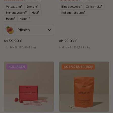
Verdauung¹
Energie²
Bindegewebe⁷
Zellschutz⁴
Immunsystem¹²
Haut⁵
Kollagenbildung⁴
Haare⁸
Nägel¹⁰
Pfirsich
ab
59,99 €
ab
29,99 €
inkl. MwSt. 380,90 € / kg
inkl. MwSt. 333,23 € / kg
KOLLAGEN
ACTIVE NUTRITION