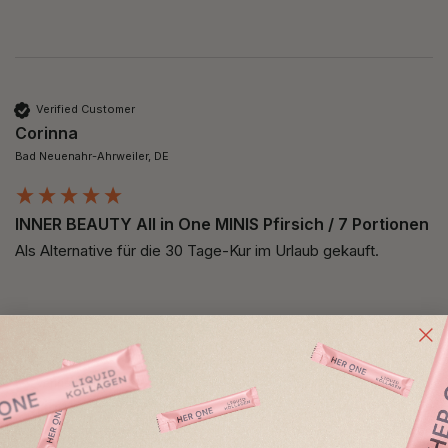
Verified Customer
Corinna
Bad Neuenahr-Ahrweiler, DE
INNER BEAUTY All in One MINIS Pfirsich / 7 Portionen
Als Alternative für die 30 Tage-Kur im Urlaub gekauft. 
Verified Customer
Corinna
Bad Neuenahr-Ahrweiler, DE