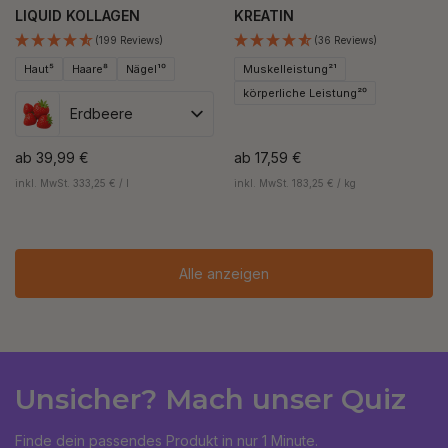
LIQUID KOLLAGEN
KREATIN
(199 Reviews)
(36 Reviews)
Haut⁵
Haare⁸
Nägel¹⁰
Muskelleistung²¹
körperliche Leistung²⁰
Erdbeere
ab
39,99 €
ab
17,59 €
inkl. MwSt. 333,25 € / l
inkl. MwSt. 183,25 € / kg
Alle anzeigen
Unsicher? Mach unser Quiz
Finde dein passendes Produkt in nur 1 Minute.