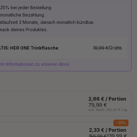
 25% bei jeder Bestellung
 monatliche Bezahlung
stlaufzeit 3 Monate, danach monatlich kündbar.
mack deines Produktes.
Gratis
TIS: HER ONE Trinkflasche
19,99 €
hr Informationen zu unseren Abos
2,66 € / Portion
79,99 €
inkl. MwSt. 380,90 € / kg
-13%
2,33 € / Portion
139,99 €
159,99 €