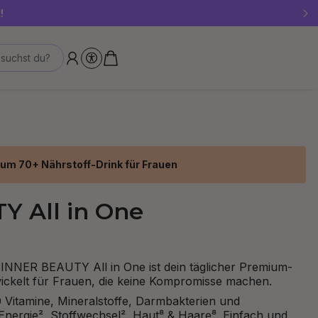
!
suchst du?
um 70+ Nährstoff-Drink für Frauen
 All in One
s. INNER BEAUTY All in One
ist dein täglicher Premium-
twickelt für Frauen, die keine Kompromisse machen.
 Vitamine, Mineralstoffe, Darmbakterien und
nergie², Stoffwechsel², Haut⁸ & Haare⁸. Einfach und