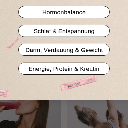
Hormonbalance
Nährwerttabelle
FAQs
Schlaf & Entspannung
Darm, Verdauung & Gewicht
g.
Energie, Protein & Kreatin