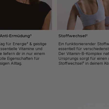
 Anti-Ermüdung³
Stoffwechsel²
g für Energie² & geistige
Ein funktionierender Stoffw
Essentielle Vitamine und
essentiell für verschiedens
e liefern dir in nur einem
Der Vitamin-B-Komplex nat
olle Eigenschaften für
Ursprungs sorgt für einen
sigen Alltag.
Stoffwechsel² in deinem Kö