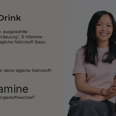
Drink
0+ ausgewählte
Verdauung¹, B-Vitamine
ägliche Nährstoff-Basis.
r deine tägliche Nährstoff-
tamine
ergiestoffwechsel²