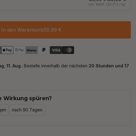
inkl. MwSt. 333,31 € / kg
In den Warenkorb
59,99 €
e Wirkung spüren?
gen
nach 90 Tagen