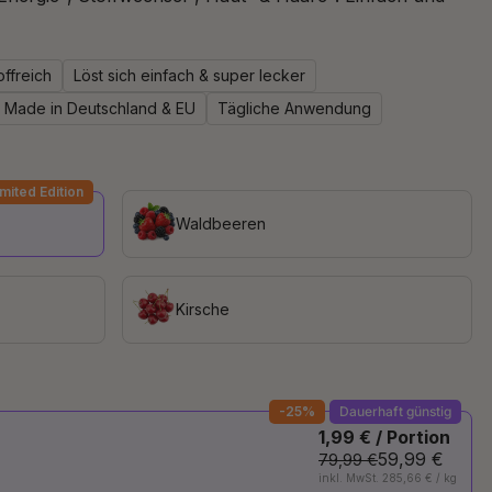
offreich
Löst sich einfach & super lecker
Made in Deutschland & EU
Tägliche Anwendung
imited Edition
Waldbeeren
Kirsche
-25%
Dauerhaft günstig
1,99 € / Portion
59,99 €
79,99 €
inkl. MwSt. 285,66 € / kg