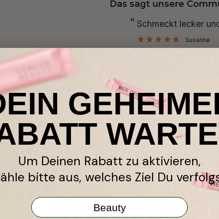
Das sagt unsere Commu
“
 Wohlbefinden.
Schmeckt lecker und
”
Susanne
DEIN GEHEIME
Mit Expert:innen für Frauen entwickelt
ABATT WARTE
Um Deinen Rabatt zu aktivieren,
Nährstoffe & Wirkung
ähle bitte aus, welches Ziel Du verfolgs
Einnahme & Größe
Beauty
Zutaten