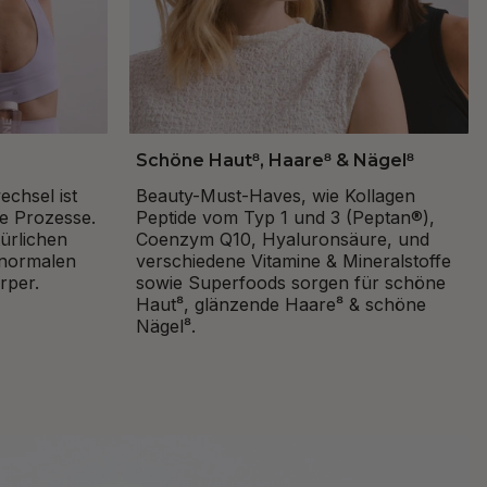
Schöne Haut⁸, Haare⁸ & Nägel⁸
echsel ist
Beauty-Must-Haves, wie Kollagen
te Prozesse.
Peptide vom Typ 1 und 3 (Peptan®),
ürlichen
Coenzym Q10, Hyaluronsäure, und
 normalen
verschiedene Vitamine & Mineralstoffe
rper.
sowie Superfoods sorgen für schöne
Haut⁸, glänzende Haare⁸ & schöne
Nägel⁸.