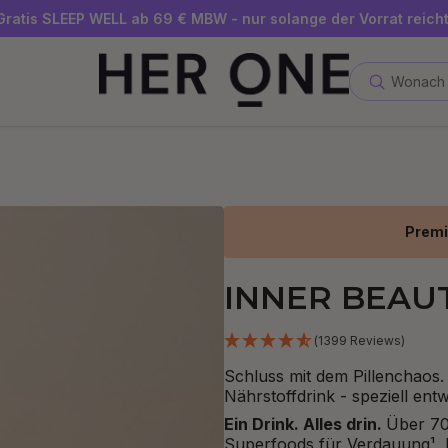
Gratis SLEEP WELL ab 69 € MBW - nur solange der Vorrat reicht
Jetzt Newsletter abonnieren und 10 €-Gutschein sichern
Bis zu 30 % sparen mit unseren Spar-Abos
Wonach 
Premi
INNER BEAUTY
(1399 Reviews)
Schluss mit dem Pillenchao
Nährstoffdrink - speziell en
Ein Drink. Alles drin.
Über 70
Superfoods für Verdauung¹, E