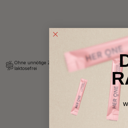
“
verspüre ein deutlich verbessertes
Alexandra
Ohne unnötige Zusätze, ohne Zuckerzusatz*,
laktosefrei
R
w