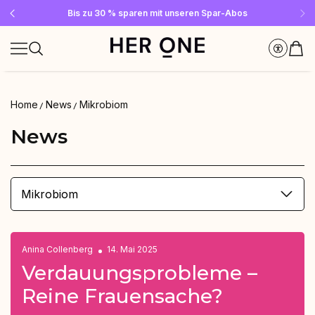
Gratis SLEEP WELL ab 69 € MBW - nur solange der Vorrat reicht!
Jetzt Newsletter abonnieren und 10 €-Gutschein sichern
Bis zu 30 % sparen mit unseren Spar-Abos
Home
News
Mikrobiom
News
Mikrobiom
Anina Collenberg
14. Mai 2025
Verdauungsprobleme –
Reine Frauensache?