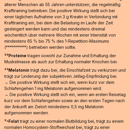
älterer Menschen ab 55 Jahren unterstützen, die regelmäßig
Krafttraining betreiben. Die positive Wirkung stellt sich bei
einer täglichen Aufnahme von 3 g Kreatin in Verbindung mit
Krafttraining ein, bei dem die Belastung im Laufe der Zeit
gesteigert werden kann und das mindestens dreimal
wöchentlich über mehrere Wochen mit einer Intensität von
mindestens 65 % bis 75 % des 1-Repetition-Maximums
(**********) betrieben werden sollte.
²²Proteine
tragen sowohl zur Zunahme und Erhaltung der
Muskelmasse als auch zur Erhaltung normaler Knochen bei.
²³Melatonin
trägt dazu bei, die Einschlafzeit zu verkürzen und
trägt zur Linderung der subjektiven Jetlag-Empfindung bei.
→ Die positive Wirkung stellt sich ein, wenn kurz vor dem
Schlafengehen 1 mg Melatonin aufgenommen wird.
→ Die positive Wirkung stellt sich ein, wenn am ersten Reisetag
kurz vor dem Schlafengehen sowie an den ersten Tagen nach
der Ankunft am Zielort mindestens 0,5 mg Melatonin
aufgenommen werden.
²⁴Folat
trägt zu einer normalen Blutbildung bei, trägt zu einem
normalen Homocystein-Stoffwechsel bei, trägt zu einer