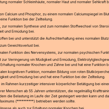
ltung normaler Schleimhäute, normaler Haut und normaler Sehkraft b
n Calcium und Phosphor, zu einem normalen Calciumspiegel im Blut
ine Funktion bei der Zellteilung.
, zur normalen Synthese und zum normalen Stoffwechsel von Steroid
eit und Ermüdung bei.
fen bei und unterstützt die Aufrechterhaltung eines normalen Blut
zum Gewichtsverlust bei.
malen Funktion des Nervensystems, zur normalen psychischen Funkt
gt zur Verringerung vin Müdigkeit und Ermüdung, Elektrolytgleichge
Erhaltung normaler Knochen und Zähne bei und hat eine Funktion bei
alen kognitiven Funktion, normalen Bildung von roten Blutkörperche
keit und Ermüdung bei und hat eine Funktion bei der Zellteilung.
g im Rahmen kurzzeitiger intensiver körperlicher Betätigung bei ein
rer Menschen ab 55 Jahren unterstützen, die regelmäßig Krafttraining
ei dem die Belastung im Laufe der Zeit gesteigert werden kann und
Maximums (**********) betrieben werden sollte.
masse als auch zur Erhaltung normaler Knochen bei.