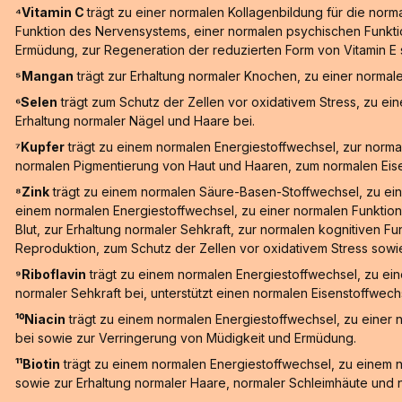
⁴Vitamin C
trägt zu einer normalen Kollagenbildung für die nor
Funktion des Nervensystems, einer normalen psychischen Funktio
Ermüdung, zur Regeneration der reduzierten Form von Vitamin E
⁵Mangan
trägt zur Erhaltung normaler Knochen, zu einer norma
⁶Selen
trägt zum Schutz der Zellen vor oxidativem Stress, zu e
Erhaltung normaler Nägel und Haare bei.
⁷Kupfer
trägt zu einem normalen Energiestoffwechsel, zur norma
normalen Pigmentierung von Haut und Haaren, zum normalen Eis
⁸Zink
trägt zu einem normalen Säure-Basen-Stoffwechsel, zu ein
einem normalen Energiestoffwechsel, zu einer normalen Funktion
Blut, zur Erhaltung normaler Sehkraft, zur normalen kognitiven F
Reproduktion, zum Schutz der Zellen vor oxidativem Stress sowie 
⁹Riboflavin
trägt zu einem normalen Energiestoffwechsel, zu ein
normaler Sehkraft bei, unterstützt einen normalen Eisenstoffwech
¹⁰Niacin
trägt zu einem normalen Energiestoffwechsel, zu einer 
bei sowie zur Verringerung von Müdigkeit und Ermüdung.
¹¹Biotin
trägt zu einem normalen Energiestoffwechsel, zu einem 
sowie zur Erhaltung normaler Haare, normaler Schleimhäute und n