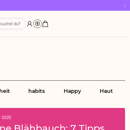
!
suchst du?
heit
habits
Happy
Haut
r 2025
hne Blähbauch: 7 Tipps