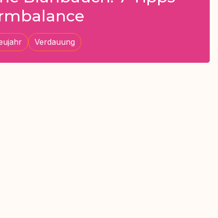
armbalance
eujahr
Verdauung