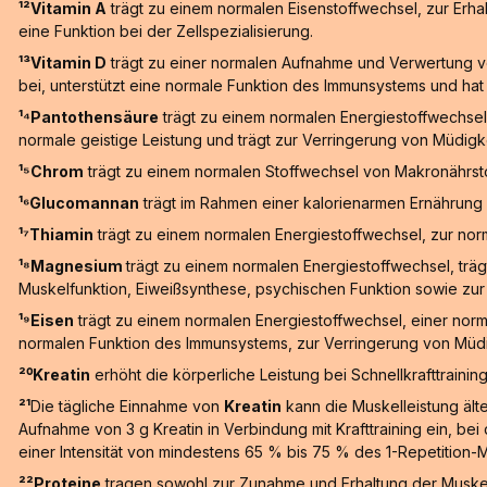
¹²Vitamin A
trägt zu einem normalen Eisenstoffwechsel, zur Erha
eine Funktion bei der Zellspezialisierung.
¹³Vitamin D
trägt zu einer normalen Aufnahme und Verwertung vo
bei, unterstützt eine normale Funktion des Immunsystems und hat e
¹⁴Pantothensäure
trägt zu einem normalen Energiestoffwechsel
normale geistige Leistung und trägt zur Verringerung von Müdigk
¹⁵Chrom
trägt zu einem normalen Stoffwechsel von Makronährstof
¹⁶Glucomannan
trägt im Rahmen einer kalorienarmen Ernährung 
¹⁷Thiamin
trägt zu einem normalen Energiestoffwechsel, zur nor
¹⁸Magnesium
trägt zu einem normalen Energiestoffwechsel, trä
Muskelfunktion, Eiweißsynthese, psychischen Funktion sowie zur 
¹⁹Eisen
trägt zu einem normalen Energiestoffwechsel, einer norm
normalen Funktion des Immunsystems, zur Verringerung von Müdig
²⁰Kreatin
erhöht die körperliche Leistung bei Schnellkrafttrainin
²¹
Die tägliche Einnahme von
Kreatin
kann die Muskelleistung älte
Aufnahme von 3 g Kreatin in Verbindung mit Krafttraining ein, b
einer Intensität von mindestens 65 % bis 75 % des 1-Repetition-
²²Proteine
tragen sowohl zur Zunahme und Erhaltung der Muskel