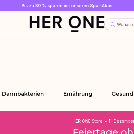
Gratis SLEEP WELL ab 69 € MBW - nur solange der Vorrat reicht
Jetzt Newsletter abonnieren und 10 €-Gutschein sichern
Bis zu 30 % sparen mit unseren Spar-Abos
Wonach 
Darmbakterien
Ernährung
Gesund
HER ONE Store
11. Dezembe
Feiertage o