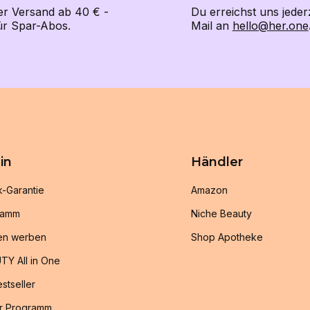
er Versand ab 40 € -
Du erreichst uns jeder
für Spar-Abos.
Mail an
hello@her.one
in
Händler
k-Garantie
Amazon
ramm
Niche Beauty
en werben
Shop Apotheke
TY All in One
stseller
r Programm