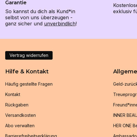
Garantie
Kostenlos
So kannst du dich als Kund*in
exklusiv 
selbst von uns überzeugen -
ganz sicher und
unverbindlich
!
Vertrag widerrufen
Hilfe & Kontakt
Allgeme
Häufig gestellte Fragen
Geld-zurüc
Kontakt
Treueprog
Rückgaben
Freund*inn
Versandkosten
INNER BEAU
Abo verwalten
HER ONE Be
Barrierefreiheitserklärung
Ambassado