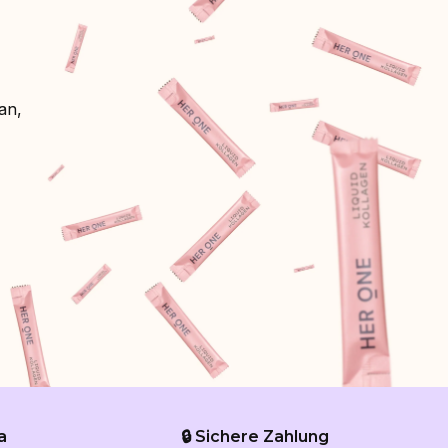
an,
a
🔒 Sichere Zahlung