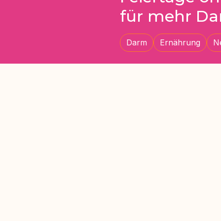
für mehr D
Darm
Ernährung
N