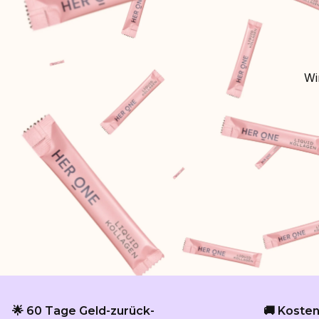
Wi
🌟 60 Tage Geld-zurück-
🚚 Koste