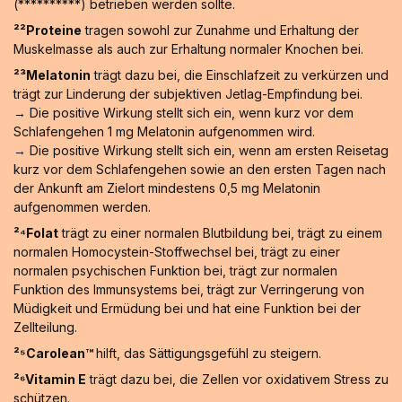
(**********) betrieben werden sollte.
²²Proteine
tragen sowohl zur Zunahme und Erhaltung der
Muskelmasse als auch zur Erhaltung normaler Knochen bei.
²³Melatonin
trägt dazu bei, die Einschlafzeit zu verkürzen und
trägt zur Linderung der subjektiven Jetlag-Empfindung bei.
→ Die positive Wirkung stellt sich ein, wenn kurz vor dem
Schlafengehen 1 mg Melatonin aufgenommen wird.
→ Die positive Wirkung stellt sich ein, wenn am ersten Reisetag
kurz vor dem Schlafengehen sowie an den ersten Tagen nach
der Ankunft am Zielort mindestens 0,5 mg Melatonin
aufgenommen werden.
²⁴Folat
trägt zu einer normalen Blutbildung bei, trägt zu einem
normalen Homocystein-Stoffwechsel bei, trägt zu einer
normalen psychischen Funktion bei, trägt zur normalen
Funktion des Immunsystems bei, trägt zur Verringerung von
Müdigkeit und Ermüdung bei und hat eine Funktion bei der
Zellteilung.
²⁵Carolean™️
hilft, das Sättigungsgefühl zu steigern.
²⁶Vitamin E
trägt dazu bei, die Zellen vor oxidativem Stress zu
schützen.