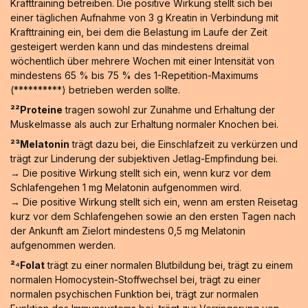
Krafttraining betreiben. Die positive Wirkung stellt sich bei
einer täglichen Aufnahme von 3 g Kreatin in Verbindung mit
Krafttraining ein, bei dem die Belastung im Laufe der Zeit
gesteigert werden kann und das mindestens dreimal
wöchentlich über mehrere Wochen mit einer Intensität von
mindestens 65 % bis 75 % des 1-Repetition-Maximums
(**********) betrieben werden sollte.
²²Proteine
tragen sowohl zur Zunahme und Erhaltung der
Muskelmasse als auch zur Erhaltung normaler Knochen bei.
²³Melatonin
trägt dazu bei, die Einschlafzeit zu verkürzen und
trägt zur Linderung der subjektiven Jetlag-Empfindung bei.
→ Die positive Wirkung stellt sich ein, wenn kurz vor dem
Schlafengehen 1 mg Melatonin aufgenommen wird.
→ Die positive Wirkung stellt sich ein, wenn am ersten Reisetag
kurz vor dem Schlafengehen sowie an den ersten Tagen nach
der Ankunft am Zielort mindestens 0,5 mg Melatonin
aufgenommen werden.
²⁴Folat
trägt zu einer normalen Blutbildung bei, trägt zu einem
normalen Homocystein-Stoffwechsel bei, trägt zu einer
normalen psychischen Funktion bei, trägt zur normalen