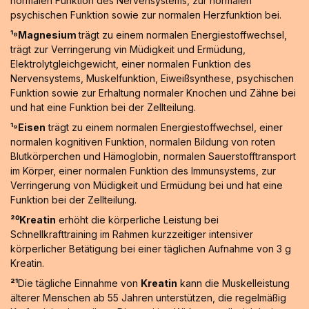
normalen Funktion des Nervensystems, zur normalen
psychischen Funktion sowie zur normalen Herzfunktion bei.
¹⁸Magnesium
trägt zu einem normalen Energiestoffwechsel,
trägt zur Verringerung vin Müdigkeit und Ermüdung,
Elektrolytgleichgewicht, einer normalen Funktion des
Nervensystems, Muskelfunktion, Eiweißsynthese, psychischen
Funktion sowie zur Erhaltung normaler Knochen und Zähne bei
und hat eine Funktion bei der Zellteilung.
¹⁹Eisen
trägt zu einem normalen Energiestoffwechsel, einer
normalen kognitiven Funktion, normalen Bildung von roten
Blutkörperchen und Hämoglobin, normalen Sauerstofftransport
im Körper, einer normalen Funktion des Immunsystems, zur
Verringerung von Müdigkeit und Ermüdung bei und hat eine
Funktion bei der Zellteilung.
²⁰Kreatin
erhöht die körperliche Leistung bei
Schnellkrafttraining im Rahmen kurzzeitiger intensiver
körperlicher Betätigung bei einer täglichen Aufnahme von 3 g
Kreatin.
²¹
Die tägliche Einnahme von
Kreatin
kann die Muskelleistung
älterer Menschen ab 55 Jahren unterstützen, die regelmäßig