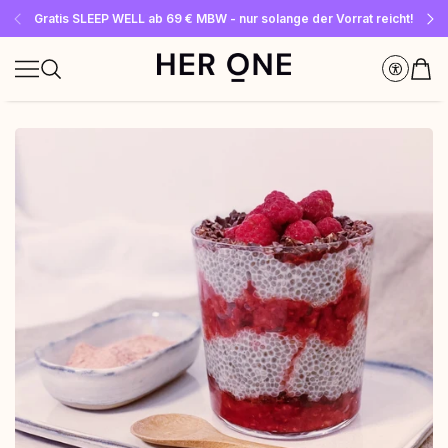
Gratis SLEEP WELL ab 69 € MBW - nur solange der Vorrat reicht!
Jetzt Newsletter abonnieren und 10 €-Gutschein sichern
Bis zu 30 % sparen mit unseren Spar-Abos