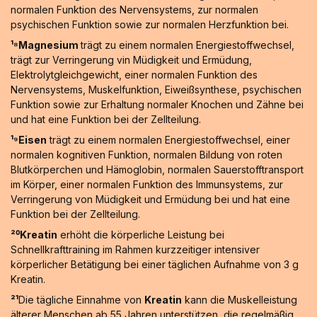
normalen Funktion des Nervensystems, zur normalen
psychischen Funktion sowie zur normalen Herzfunktion bei.
¹⁸Magnesium
trägt zu einem normalen Energiestoffwechsel,
trägt zur Verringerung vin Müdigkeit und Ermüdung,
Elektrolytgleichgewicht, einer normalen Funktion des
Nervensystems, Muskelfunktion, Eiweißsynthese, psychischen
Funktion sowie zur Erhaltung normaler Knochen und Zähne bei
und hat eine Funktion bei der Zellteilung.
¹⁹Eisen
trägt zu einem normalen Energiestoffwechsel, einer
normalen kognitiven Funktion, normalen Bildung von roten
Blutkörperchen und Hämoglobin, normalen Sauerstofftransport
im Körper, einer normalen Funktion des Immunsystems, zur
Verringerung von Müdigkeit und Ermüdung bei und hat eine
Funktion bei der Zellteilung.
²⁰Kreatin
erhöht die körperliche Leistung bei
Schnellkrafttraining im Rahmen kurzzeitiger intensiver
körperlicher Betätigung bei einer täglichen Aufnahme von 3 g
Kreatin.
²¹
Die tägliche Einnahme von
Kreatin
kann die Muskelleistung
älterer Menschen ab 55 Jahren unterstützen, die regelmäßig