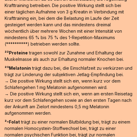
Krafttraining betreiben. Die positive Wirkung stellt sich bei
einer täglichen Aufnahme von 3 g Kreatin in Verbindung mit
Krafttraining ein, bei dem die Belastung im Laufe der Zeit
gesteigert werden kann und das mindestens dreimal
wöchentlich über mehrere Wochen mit einer Intensität von
mindestens 65 % bis 75 % des 1-Repetition-Maximums
(**********) betrieben werden sollte.
²²Proteine
tragen sowohl zur Zunahme und Erhaltung der
Muskelmasse als auch zur Erhaltung normaler Knochen bei.
²³Melatonin
trägt dazu bei, die Einschlafzeit zu verkürzen und
trägt zur Linderung der subjektiven Jetlag-Empfindung bei.
→ Die positive Wirkung stellt sich ein, wenn kurz vor dem
Schlafengehen 1 mg Melatonin aufgenommen wird.
→ Die positive Wirkung stellt sich ein, wenn am ersten Reisetag
kurz vor dem Schlafengehen sowie an den ersten Tagen nach
der Ankunft am Zielort mindestens 0,5 mg Melatonin
aufgenommen werden.
²⁴Folat
trägt zu einer normalen Blutbildung bei, trägt zu einem
normalen Homocystein-Stoffwechsel bei, trägt zu einer
normalen psychischen Funktion bei, trägt zur normalen