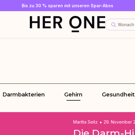
Gratis SLEEP WELL ab 69 € MBW - nur solange der Vorrat reicht
Jetzt Newsletter abonnieren und 10 €-Gutschein sichern
Bis zu 30 % sparen mit unseren Spar-Abos
Wonach 
Darmbakterien
Gehirn
Gesundheit
Maritta Seitz
29. November 
Die Darm-Hi