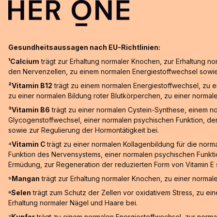
Gesundheitsaussagen nach EU-Richtlinien:
¹Calcium
trägt zur Erhaltung normaler Knochen, zur Erhaltung n
den Nervenzellen, zu einem normalen Energiestoffwechsel sowi
²Vitamin B12
trägt zu einem normalen Energiestoffwechsel, zu 
zu einer normalen Bildung roter Blutkörperchen, zu einer normal
³Vitamin B6
trägt zu einer normalen Cystein-Synthese, einem n
Glycogenstoffwechsel, einer normalen psychischen Funktion, de
sowie zur Regulierung der Hormontätigkeit bei.
⁴Vitamin C
trägt zu einer normalen Kollagenbildung für die nor
Funktion des Nervensystems, einer normalen psychischen Funktio
Ermüdung, zur Regeneration der reduzierten Form von Vitamin E
⁵Mangan
trägt zur Erhaltung normaler Knochen, zu einer norma
⁶Selen
trägt zum Schutz der Zellen vor oxidativem Stress, zu e
Erhaltung normaler Nägel und Haare bei.
⁷Kupfer
trägt zu einem normalen Energiestoffwechsel, zur norma