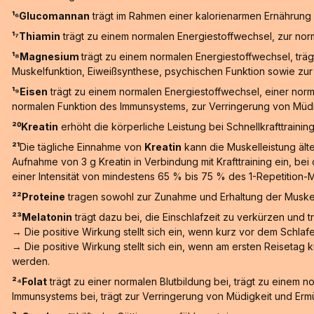
¹⁶Glucomannan
trägt im Rahmen einer kalorienarmen Ernährung 
¹⁷Thiamin
trägt zu einem normalen Energiestoffwechsel, zur nor
¹⁸Magnesium
trägt zu einem normalen Energiestoffwechsel, trä
Muskelfunktion, Eiweißsynthese, psychischen Funktion sowie zur 
¹⁹Eisen
trägt zu einem normalen Energiestoffwechsel, einer norm
normalen Funktion des Immunsystems, zur Verringerung von Müdig
²⁰Kreatin
erhöht die körperliche Leistung bei Schnellkrafttrainin
²¹
Die tägliche Einnahme von
Kreatin
kann die Muskelleistung älte
Aufnahme von 3 g Kreatin in Verbindung mit Krafttraining ein, b
einer Intensität von mindestens 65 % bis 75 % des 1-Repetition-
²²Proteine
tragen sowohl zur Zunahme und Erhaltung der Muskel
²³Melatonin
trägt dazu bei, die Einschlafzeit zu verkürzen und 
→ Die positive Wirkung stellt sich ein, wenn kurz vor dem Schl
→ Die positive Wirkung stellt sich ein, wenn am ersten Reiset
werden.
²⁴Folat
trägt zu einer normalen Blutbildung bei, trägt zu einem 
Immunsystems bei, trägt zur Verringerung von Müdigkeit und Ermü