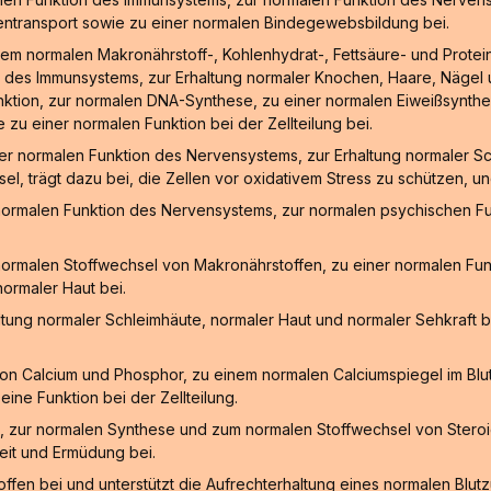
entransport sowie zu einer normalen Bindegewebsbildung bei.
em normalen Makronährstoff-, Kohlenhydrat-, Fettsäure- und Protei
 des Immunsystems, zur Erhaltung normaler Knochen, Haare, Nägel u
unktion, zur normalen DNA-Synthese, zu einer normalen Eiweißsynthes
zu einer normalen Funktion bei der Zellteilung bei.
er normalen Funktion des Nervensystems, zur Erhaltung normaler Sc
sel, trägt dazu bei, die Zellen vor oxidativem Stress zu schützen, 
normalen Funktion des Nervensystems, zur normalen psychischen Fu
normalen Stoffwechsel von Makronährstoffen, zu einer normalen Fu
ormaler Haut bei.
ltung normaler Schleimhäute, normaler Haut und normaler Sehkraft b
n Calcium und Phosphor, zu einem normalen Calciumspiegel im Blut
ine Funktion bei der Zellteilung.
, zur normalen Synthese und zum normalen Stoffwechsel von Steroid
eit und Ermüdung bei.
fen bei und unterstützt die Aufrechterhaltung eines normalen Blut