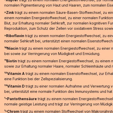
normalen Pigmentierung von Haut und Haaren, zum normalen Eis
⁸Zink
trägt zu einem normalen Säure-Basen-Stoffwechsel, zu ein
einem normalen Energiestoffwechsel, zu einer normalen Funktion
Blut, zur Erhaltung normaler Sehkraft, zur normalen kognitiven F
Reproduktion, zum Schutz der Zellen vor oxidativem Stress sowie 
⁹Riboflavin
trägt zu einem normalen Energiestoffwechsel, zu ein
normaler Sehkraft bei, unterstützt einen normalen Eisenstoffwech
¹⁰Niacin
trägt zu einem normalen Energiestoffwechsel, zu einer 
bei sowie zur Verringerung von Müdigkeit und Ermüdung.
¹¹Biotin
trägt zu einem normalen Energiestoffwechsel, zu einem 
sowie zur Erhaltung normaler Haare, normaler Schleimhäute und n
¹²Vitamin A
trägt zu einem normalen Eisenstoffwechsel, zur Erha
eine Funktion bei der Zellspezialisierung.
¹³Vitamin D
trägt zu einer normalen Aufnahme und Verwertung vo
bei, unterstützt eine normale Funktion des Immunsystems und hat e
¹⁴Pantothensäure
trägt zu einem normalen Energiestoffwechsel
normale geistige Leistung und trägt zur Verringerung von Müdigk
¹⁵Chrom
trägt zu einem normalen Stoffwechsel von Makronährstof