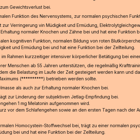
zum Gewichtsverlust bei.
malen Funktion des Nervensystems, zur normalen psychischen Funkt
gt zur Verringerung vin Müdigkeit und Ermüdung, Elektrolytgleichge
Erhaltung normaler Knochen und Zähne bei und hat eine Funktion bei
alen kognitiven Funktion, normalen Bildung von roten Blutkörperche
keit und Ermüdung bei und hat eine Funktion bei der Zellteilung.
g im Rahmen kurzzeitiger intensiver körperlicher Betätigung bei ein
rer Menschen ab 55 Jahren unterstützen, die regelmäßig Krafttraining
ei dem die Belastung im Laufe der Zeit gesteigert werden kann und
Maximums (**********) betrieben werden sollte.
masse als auch zur Erhaltung normaler Knochen bei.
trägt zur Linderung der subjektiven Jetlag-Empfindung bei.
afengehen 1 mg Melatonin aufgenommen wird.
ag kurz vor dem Schlafengehen sowie an den ersten Tagen nach der 
normalen Homocystein-Stoffwechsel bei, trägt zu einer normalen psyc
dung bei und hat eine Funktion bei der Zellteilung.