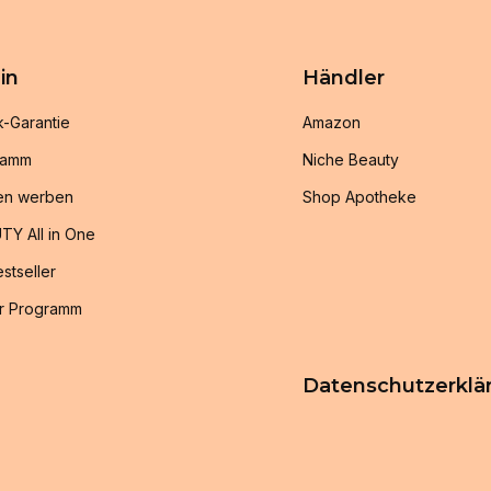
in
Händler
k-Garantie
Amazon
ramm
Niche Beauty
en werben
Shop Apotheke
TY All in One
stseller
r Programm
Datenschutzerklä