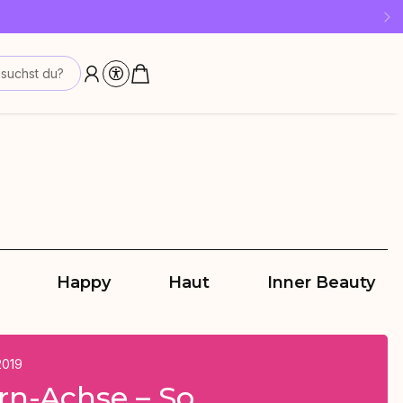
!
suchst du?
Happy
Haut
Inner Beauty
2019
rn-Achse – So