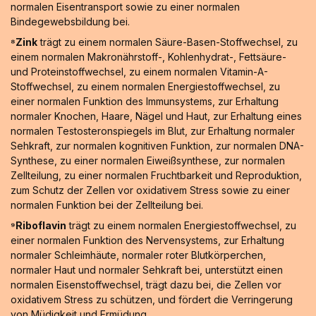
normalen Eisentransport sowie zu einer normalen
Bindegewebsbildung bei.
⁸Zink
trägt zu einem normalen Säure-Basen-Stoffwechsel, zu
einem normalen Makronährstoff-, Kohlenhydrat-, Fettsäure-
und Proteinstoffwechsel, zu einem normalen Vitamin-A-
Stoffwechsel, zu einem normalen Energiestoffwechsel, zu
einer normalen Funktion des Immunsystems, zur Erhaltung
normaler Knochen, Haare, Nägel und Haut, zur Erhaltung eines
normalen Testosteronspiegels im Blut, zur Erhaltung normaler
Sehkraft, zur normalen kognitiven Funktion, zur normalen DNA-
Synthese, zu einer normalen Eiweißsynthese, zur normalen
Zellteilung, zu einer normalen Fruchtbarkeit und Reproduktion,
zum Schutz der Zellen vor oxidativem Stress sowie zu einer
normalen Funktion bei der Zellteilung bei.
⁹Riboflavin
trägt zu einem normalen Energiestoffwechsel, zu
einer normalen Funktion des Nervensystems, zur Erhaltung
normaler Schleimhäute, normaler roter Blutkörperchen,
normaler Haut und normaler Sehkraft bei, unterstützt einen
normalen Eisenstoffwechsel, trägt dazu bei, die Zellen vor
oxidativem Stress zu schützen, und fördert die Verringerung
von Müdigkeit und Ermüdung.