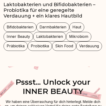
Laktobakterien und Bifidobakterien –
Probiotika für eine geregelte
Verdauung + ein klares Hautbild
Bifidobakterien
Darmbakterien
Haut
Inner Beauty
Laktobakterien
Mikrobiom
Präbiotika
Probiotika
Skin Food
Verdauung
Pssst... Unlock your
INNER BEAUTY
Wir haben eine Überraschung für dich hinterlegt. Melde dich
an, um deinen exklusiven Vorteil für deine erste Bestellung zu