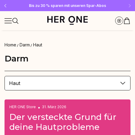
Gratis SLEEP WELL ab 69 € MBW - nur solange der Vorrat reicht!
Jetzt Newsletter abonnieren und 10 €-Gutschein sichern
Bis zu 30 % sparen mit unseren Spar-Abos
Home
Darm
Haut
Darm
Haut
HER ONE Store
31. März 2026
Der versteckte Grund für
deine Hautprobleme