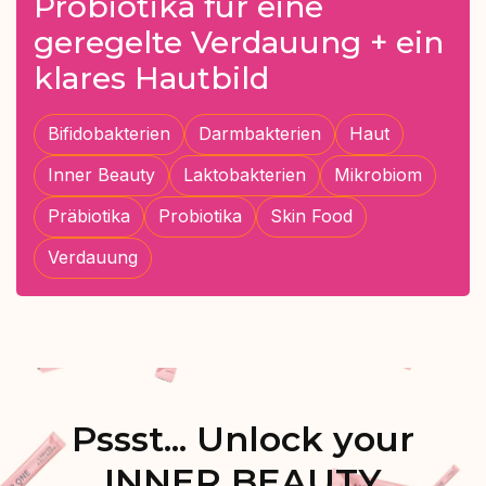
Probiotika für eine
geregelte Verdauung + ein
klares Hautbild
Bifidobakterien
Darmbakterien
Haut
Inner Beauty
Laktobakterien
Mikrobiom
Präbiotika
Probiotika
Skin Food
Verdauung
Pssst... Unlock your
INNER BEAUTY