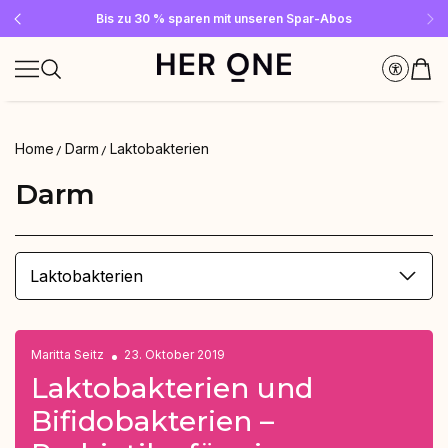
Gratis SLEEP WELL ab 69 € MBW - nur solange der Vorrat reicht!
Jetzt Newsletter abonnieren und 10 €-Gutschein sichern
Bis zu 30 % sparen mit unseren Spar-Abos
Home
Darm
Laktobakterien
Darm
Laktobakterien
Maritta Seitz
23. Oktober 2019
Laktobakterien und
Bifidobakterien –