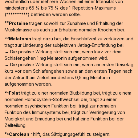
wöchentlich über mehrere Wochen mit einer Intensität von
mindestens 65 % bis 75 % des 1-Repetition-Maximums
(**********) betrieben werden sollte.
²²Proteine
tragen sowohl zur Zunahme und Erhaltung der
Muskelmasse als auch zur Erhaltung normaler Knochen bei.
²³Melatonin
trägt dazu bei, die Einschlafzeit zu verkürzen und
trägt zur Linderung der subjektiven Jetlag-Empfindung bei.
→ Die positive Wirkung stellt sich ein, wenn kurz vor dem
Schlafengehen 1 mg Melatonin aufgenommen wird.
→ Die positive Wirkung stellt sich ein, wenn am ersten Reisetag
kurz vor dem Schlafengehen sowie an den ersten Tagen nach
der Ankunft am Zielort mindestens 0,5 mg Melatonin
aufgenommen werden.
²⁴Folat
trägt zu einer normalen Blutbildung bei, trägt zu einem
normalen Homocystein-Stoffwechsel bei, trägt zu einer
normalen psychischen Funktion bei, trägt zur normalen
Funktion des Immunsystems bei, trägt zur Verringerung von
Müdigkeit und Ermüdung bei und hat eine Funktion bei der
Zellteilung.
²⁵Carolean™️
hilft, das Sättigungsgefühl zu steigern.