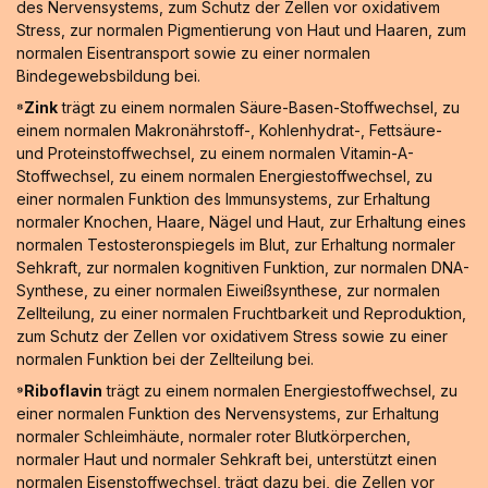
des Nervensystems, zum Schutz der Zellen vor oxidativem
Stress, zur normalen Pigmentierung von Haut und Haaren, zum
normalen Eisentransport sowie zu einer normalen
Bindegewebsbildung bei.
⁸Zink
trägt zu einem normalen Säure-Basen-Stoffwechsel, zu
einem normalen Makronährstoff-, Kohlenhydrat-, Fettsäure-
und Proteinstoffwechsel, zu einem normalen Vitamin-A-
Stoffwechsel, zu einem normalen Energiestoffwechsel, zu
einer normalen Funktion des Immunsystems, zur Erhaltung
normaler Knochen, Haare, Nägel und Haut, zur Erhaltung eines
normalen Testosteronspiegels im Blut, zur Erhaltung normaler
Sehkraft, zur normalen kognitiven Funktion, zur normalen DNA-
Synthese, zu einer normalen Eiweißsynthese, zur normalen
Zellteilung, zu einer normalen Fruchtbarkeit und Reproduktion,
zum Schutz der Zellen vor oxidativem Stress sowie zu einer
normalen Funktion bei der Zellteilung bei.
⁹Riboflavin
trägt zu einem normalen Energiestoffwechsel, zu
einer normalen Funktion des Nervensystems, zur Erhaltung
normaler Schleimhäute, normaler roter Blutkörperchen,
normaler Haut und normaler Sehkraft bei, unterstützt einen
normalen Eisenstoffwechsel, trägt dazu bei, die Zellen vor