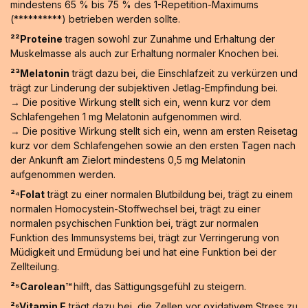
mindestens 65 % bis 75 % des 1-Repetition-Maximums
(**********) betrieben werden sollte.
²²Proteine
tragen sowohl zur Zunahme und Erhaltung der
Muskelmasse als auch zur Erhaltung normaler Knochen bei.
²³Melatonin
trägt dazu bei, die Einschlafzeit zu verkürzen und
trägt zur Linderung der subjektiven Jetlag-Empfindung bei.
→ Die positive Wirkung stellt sich ein, wenn kurz vor dem
Schlafengehen 1 mg Melatonin aufgenommen wird.
→ Die positive Wirkung stellt sich ein, wenn am ersten Reisetag
kurz vor dem Schlafengehen sowie an den ersten Tagen nach
der Ankunft am Zielort mindestens 0,5 mg Melatonin
aufgenommen werden.
²⁴Folat
trägt zu einer normalen Blutbildung bei, trägt zu einem
normalen Homocystein-Stoffwechsel bei, trägt zu einer
normalen psychischen Funktion bei, trägt zur normalen
Funktion des Immunsystems bei, trägt zur Verringerung von
Müdigkeit und Ermüdung bei und hat eine Funktion bei der
Zellteilung.
²⁵Carolean™️
hilft, das Sättigungsgefühl zu steigern.
²⁶Vitamin E
trägt dazu bei, die Zellen vor oxidativem Stress zu