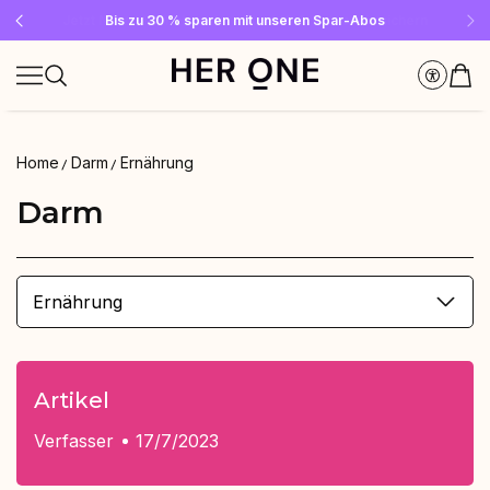
Gratis SLEEP WELL ab 69 € MBW - nur solange der Vorrat reicht!
Jetzt Newsletter abonnieren und 10 €-Gutschein sichern
Bis zu 30 % sparen mit unseren Spar-Abos
Home
Darm
Ernährung
Darm
Ernährung
Artikel
Verfasser
17/7/2023