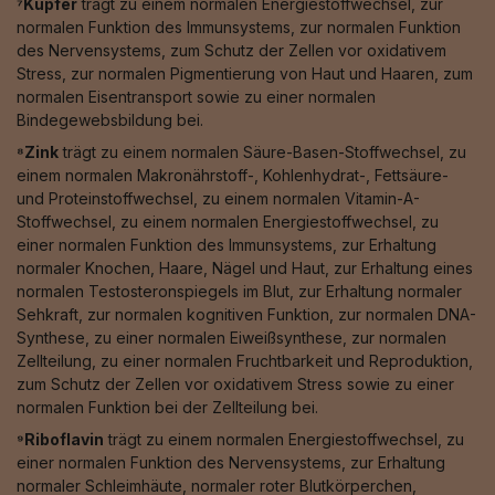
⁷Kupfer
trägt zu einem normalen Energiestoffwechsel, zur
normalen Funktion des Immunsystems, zur normalen Funktion
des Nervensystems, zum Schutz der Zellen vor oxidativem
Stress, zur normalen Pigmentierung von Haut und Haaren, zum
normalen Eisentransport sowie zu einer normalen
Bindegewebsbildung bei.
⁸Zink
trägt zu einem normalen Säure-Basen-Stoffwechsel, zu
einem normalen Makronährstoff-, Kohlenhydrat-, Fettsäure-
und Proteinstoffwechsel, zu einem normalen Vitamin-A-
Stoffwechsel, zu einem normalen Energiestoffwechsel, zu
einer normalen Funktion des Immunsystems, zur Erhaltung
normaler Knochen, Haare, Nägel und Haut, zur Erhaltung eines
normalen Testosteronspiegels im Blut, zur Erhaltung normaler
Sehkraft, zur normalen kognitiven Funktion, zur normalen DNA-
Synthese, zu einer normalen Eiweißsynthese, zur normalen
Zellteilung, zu einer normalen Fruchtbarkeit und Reproduktion,
zum Schutz der Zellen vor oxidativem Stress sowie zu einer
normalen Funktion bei der Zellteilung bei.
⁹Riboflavin
trägt zu einem normalen Energiestoffwechsel, zu
einer normalen Funktion des Nervensystems, zur Erhaltung
normaler Schleimhäute, normaler roter Blutkörperchen,