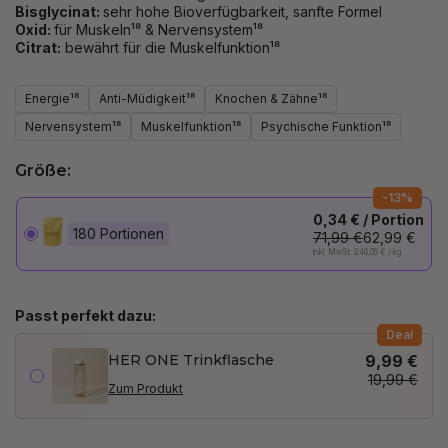
Bisglycinat:
sehr hohe Bioverfügbarkeit, sanfte Formel
Oxid:
für Muskeln¹⁸ & Nervensystem¹⁸
Citrat:
bewährt für die Muskelfunktion¹⁸
Energie¹⁸
Anti-Müdigkeit¹⁸
Knochen & Zähne¹⁸
Nervensystem¹⁸
Muskelfunktion¹⁸
Psychische Funktion¹⁸
Größe:
-13%
0,34 € / Portion
180 Portionen
71,99 €
62,99 €
inkl. MwSt. 246,05 € / kg
Passt perfekt dazu:
Deal
HER ONE Trinkflasche
9,99 €
19,99 €
Zum Produkt