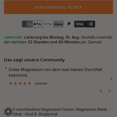
In den Warenkorb -
62,99 €
Das sagt unsere Community
“
“
Gutes Magnesium von dem man keinen Durchfall
Sehr gute Pr
bekommt.
”
”
Jennifer
4 verschiedene Magnesium Formen: Magnesium-Malat, -
Citrat, -Oxid & -Bisglycinat