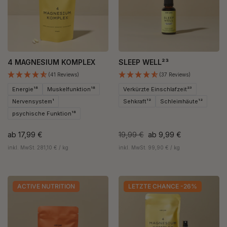
4 MAGNESIUM KOMPLEX
SLEEP WELL²³
(41 Reviews)
(37 Reviews)
Energie¹⁸
Muskelfunktion¹⁸
Verkürzte Einschlafzeit²³
Nervensystem¹
Sehkraft¹²
Schleimhäute¹²
psychische Funktion¹⁸
ab
17,99 €
19,99 €
ab
9,99 €
inkl. MwSt. 281,10 € / kg
inkl. MwSt. 99,90 € / kg
ACTIVE NUTRITION
LETZTE CHANCE -26%