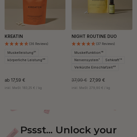
KREATIN
NIGHT ROUTINE DUO
(36 Reviews)
(37 Reviews)
Muskelleistung²¹
Muskelfunktion¹⁸
körperliche Leistung²⁰
Nervensystem¹
Sehkraft¹²
Verkürzte Einschlafzeit²³
ab
17,59 €
37,99 €
27,99 €
inkl. MwSt. 183,25 € / kg
inkl. MwSt. 279,90 € / kg
Pssst... Unlock your