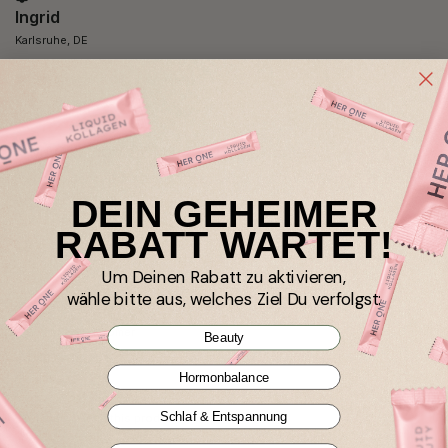
Ingrid
Karlsruhe, DE
I recommend this product
4 MAGNESIUM KOMPLEX 45 Portionen
Ich nehme seit zwei Wochen Magnesium-Komplex und bin 
sehr zufrieden 
DEIN GEHEIMER
RABATT WARTET!
Um Deinen Rabatt zu aktivieren,
wähle bitte aus, welches Ziel Du verfolgst:
Verified Customer
Beauty
Anonym
Hormonbalance
Munich, DE
Schlaf & Entspannung
I recommend this product