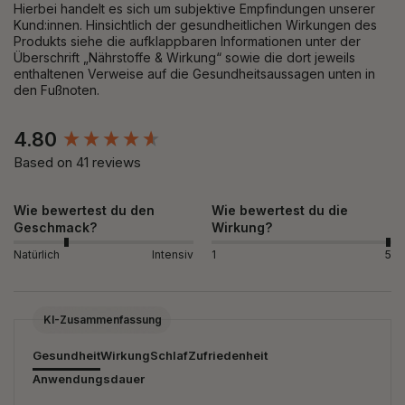
Hierbei handelt es sich um subjektive Empfindungen unserer
Kund:innen. Hinsichtlich der gesundheitlichen Wirkungen des
Produkts siehe die aufklappbaren Informationen unter der
Überschrift „Nährstoffe & Wirkung“ sowie die dort jeweils
enthaltenen Verweise auf die Gesundheitsaussagen unten in
den Fußnoten.
New content loaded
4.80
Based on 41 reviews
Wie bewertest du den
Wie bewertest du die
Geschmack?
Wirkung?
Natürlich
Intensiv
1
5
KI-Zusammenfassung
Gesundheit
Wirkung
Schlaf
Zufriedenheit
Anwendungsdauer