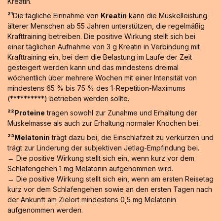
Kreatin.
²¹
Die tägliche Einnahme von
Kreatin
kann die Muskelleistung
älterer Menschen ab 55 Jahren unterstützen, die regelmäßig
Krafttraining betreiben. Die positive Wirkung stellt sich bei
einer täglichen Aufnahme von 3 g Kreatin in Verbindung mit
Krafttraining ein, bei dem die Belastung im Laufe der Zeit
gesteigert werden kann und das mindestens dreimal
wöchentlich über mehrere Wochen mit einer Intensität von
mindestens 65 % bis 75 % des 1-Repetition-Maximums
(**********) betrieben werden sollte.
²²Proteine
tragen sowohl zur Zunahme und Erhaltung der
Muskelmasse als auch zur Erhaltung normaler Knochen bei.
²³Melatonin
trägt dazu bei, die Einschlafzeit zu verkürzen und
trägt zur Linderung der subjektiven Jetlag-Empfindung bei.
→ Die positive Wirkung stellt sich ein, wenn kurz vor dem
Schlafengehen 1 mg Melatonin aufgenommen wird.
→ Die positive Wirkung stellt sich ein, wenn am ersten Reisetag
kurz vor dem Schlafengehen sowie an den ersten Tagen nach
der Ankunft am Zielort mindestens 0,5 mg Melatonin
aufgenommen werden.