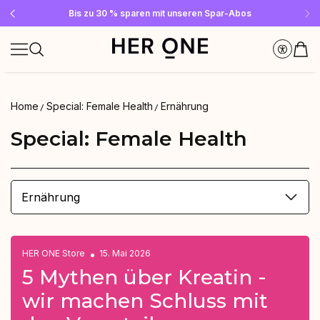
Gratis SLEEP WELL ab 69 € MBW - nur solange der Vorrat reicht!
Jetzt Newsletter abonnieren und 10 €-Gutschein sichern
Bis zu 30 % sparen mit unseren Spar-Abos
Home
Special: Female Health
Ernährung
Special: Female Health
Ernährung
HER ONE Store
15. Mai 2026
5 Mythen über Kreatin -
wir machen Schluss mit