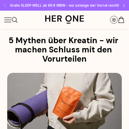
Gratis SLEEP WELL ab 69 € MBW - nur solange der Vorrat reicht!
Jetzt Newsletter abonnieren und 10 €-Gutschein sichern
Bis zu 30 % sparen mit unseren Spar-Abos
5 Mythen über Kreatin - wir 
machen Schluss mit den 
Vorurteilen