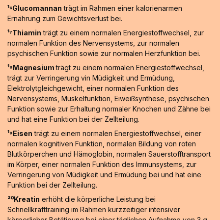
¹⁶Glucomannan
trägt im Rahmen einer kalorienarmen
Ernährung zum Gewichtsverlust bei.
¹⁷Thiamin
trägt zu einem normalen Energiestoffwechsel, zur
normalen Funktion des Nervensystems, zur normalen
psychischen Funktion sowie zur normalen Herzfunktion bei.
¹⁸Magnesium
trägt zu einem normalen Energiestoffwechsel,
trägt zur Verringerung vin Müdigkeit und Ermüdung,
Elektrolytgleichgewicht, einer normalen Funktion des
Nervensystems, Muskelfunktion, Eiweißsynthese, psychischen
Funktion sowie zur Erhaltung normaler Knochen und Zähne bei
und hat eine Funktion bei der Zellteilung.
¹⁹Eisen
trägt zu einem normalen Energiestoffwechsel, einer
normalen kognitiven Funktion, normalen Bildung von roten
Blutkörperchen und Hämoglobin, normalen Sauerstofftransport
im Körper, einer normalen Funktion des Immunsystems, zur
Verringerung von Müdigkeit und Ermüdung bei und hat eine
Funktion bei der Zellteilung.
²⁰Kreatin
erhöht die körperliche Leistung bei
Schnellkrafttraining im Rahmen kurzzeitiger intensiver
körperlicher Betätigung bei einer täglichen Aufnahme von 3 g