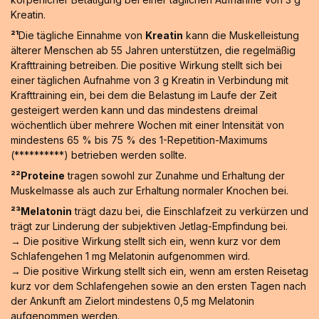
Kreatin.
²¹
Die tägliche Einnahme von
Kreatin
kann die Muskelleistung
älterer Menschen ab 55 Jahren unterstützen, die regelmäßig
Krafttraining betreiben. Die positive Wirkung stellt sich bei
einer täglichen Aufnahme von 3 g Kreatin in Verbindung mit
Krafttraining ein, bei dem die Belastung im Laufe der Zeit
gesteigert werden kann und das mindestens dreimal
wöchentlich über mehrere Wochen mit einer Intensität von
mindestens 65 % bis 75 % des 1-Repetition-Maximums
(**********) betrieben werden sollte.
²²Proteine
tragen sowohl zur Zunahme und Erhaltung der
Muskelmasse als auch zur Erhaltung normaler Knochen bei.
²³Melatonin
trägt dazu bei, die Einschlafzeit zu verkürzen und
trägt zur Linderung der subjektiven Jetlag-Empfindung bei.
→ Die positive Wirkung stellt sich ein, wenn kurz vor dem
Schlafengehen 1 mg Melatonin aufgenommen wird.
→ Die positive Wirkung stellt sich ein, wenn am ersten Reisetag
kurz vor dem Schlafengehen sowie an den ersten Tagen nach
der Ankunft am Zielort mindestens 0,5 mg Melatonin
aufgenommen werden.