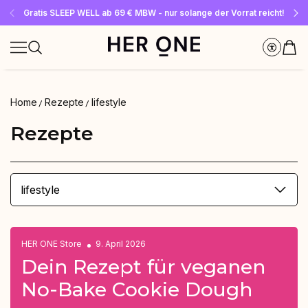
Gratis SLEEP WELL ab 69 € MBW - nur solange der Vorrat reicht!
Jetzt Newsletter abonnieren und 10 €-Gutschein sichern
Bis zu 30 % sparen mit unseren Spar-Abos
Home
Rezepte
lifestyle
Rezepte
lifestyle
HER ONE Store
9. April 2026
Dein Rezept für veganen
No-Bake Cookie Dough