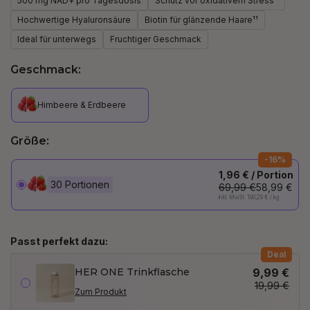
500 mg NAD+ pro Tagesdosis
Schutz vor oxidativem Stress⁴
Hochwertige Hyaluronsäure
Biotin für glänzende Haare¹¹
Ideal für unterwegs
Fruchtiger Geschmack
Geschmack:
Himbeere & Erdbeere
Größe:
-16%
1,96 € / Portion
30 Portionen
69,99 €
58,99 €
inkl. MwSt. 190,29 € / kg
Passt perfekt dazu:
Deal
HER ONE Trinkflasche
9,99 €
19,99 €
Zum Produkt