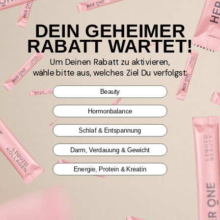
Berlin, DE
DEIN GEHEIMER
I recommend this product
RABATT WARTET!
NAD+ Skin Glow 30 Portionen
Um Deinen Rabatt zu aktivieren,
wähle bitte aus, welches Ziel Du verfolgst:
Ich nehme es seit 20 Tagen. Meine Haut strahlt und ist in 
ihrer natürlichen Balance. Durch Zink und Vitamin C weiß ich, 
Beauty
dass meine Zellen vor oxidativem Stress geschützt sind. 
Löst sich perfekt im Smoothie auf.
Hormonbalance
Schlaf & Entspannung
Darm, Verdauung & Gewicht
1
2
Energie, Protein & Kreatin