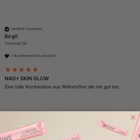
Verified Customer
Birgit
Troisdorf, DE
I recommend this product
NAD+ SKIN GLOW
Eine tolle Kombination aus Wirkstoffen die mir gut tun.
Verified Customer
Anja Heinrich