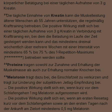
körperlicher Betätigung bei einer täglichen Aufnahme von 3 g
Kreatin.
²¹
Die tägliche Einnahme von
Kreatin
kann die Muskelleistung
älterer Menschen ab 55 Jahren unterstützen, die regelmäßig
Krafttraining betreiben. Die positive Wirkung stellt sich bei
einer täglichen Aufnahme von 3 g Kreatin in Verbindung mit
Krafttraining ein, bei dem die Belastung im Laufe der Zeit
gesteigert werden kann und das mindestens dreimal
wöchentlich über mehrere Wochen mit einer Intensität von
mindestens 65 % bis 75 % des 1-Repetition-Maximums
(**********) betrieben werden sollte.
²²Proteine
tragen sowohl zur Zunahme und Erhaltung der
Muskelmasse als auch zur Erhaltung normaler Knochen bei.
²³Melatonin
trägt dazu bei, die Einschlafzeit zu verkürzen und
trägt zur Linderung der subjektiven Jetlag-Empfindung bei.
→ Die positive Wirkung stellt sich ein, wenn kurz vor dem
Schlafengehen 1 mg Melatonin aufgenommen wird.
→ Die positive Wirkung stellt sich ein, wenn am ersten Reisetag
kurz vor dem Schlafengehen sowie an den ersten Tagen nach
der Ankunft am Zielort mindestens 0,5 mg Melatonin