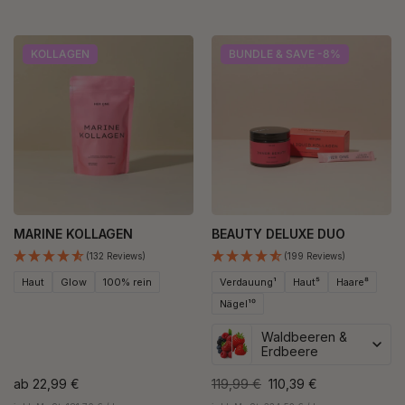
KOLLAGEN
BUNDLE & SAVE -8%
MARINE KOLLAGEN
BEAUTY DELUXE DUO
(132 Reviews)
(199 Reviews)
Haut
Glow
100% rein
Verdauung¹
Haut⁵
Haare⁸
Nägel¹⁰
Waldbeeren &
Erdbeere
ab
22,99 €
119,99 €
110,39 €