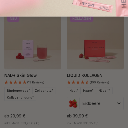
Das wird dir auch gefallen
NEU
KOLLAGEN
NAD+ Skin Glow
LIQUID KOLLAGEN
(13 Reviews)
(199 Reviews)
Bindegewebe⁷
Zellschutz⁴
Haut⁵
Haare⁸
Nägel¹⁰
Kollagenbildung⁴
Erdbeere
ab
29,99 €
ab
39,99 €
inkl. MwSt. 333,23 € / kg
inkl. MwSt. 333,25 € / l