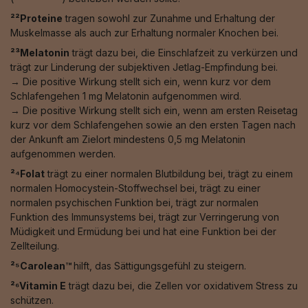
²²Proteine
tragen sowohl zur Zunahme und Erhaltung der
Muskelmasse als auch zur Erhaltung normaler Knochen bei.
²³Melatonin
trägt dazu bei, die Einschlafzeit zu verkürzen und
trägt zur Linderung der subjektiven Jetlag-Empfindung bei.
→ Die positive Wirkung stellt sich ein, wenn kurz vor dem
Schlafengehen 1 mg Melatonin aufgenommen wird.
→ Die positive Wirkung stellt sich ein, wenn am ersten Reisetag
kurz vor dem Schlafengehen sowie an den ersten Tagen nach
der Ankunft am Zielort mindestens 0,5 mg Melatonin
aufgenommen werden.
²⁴Folat
trägt zu einer normalen Blutbildung bei, trägt zu einem
normalen Homocystein-Stoffwechsel bei, trägt zu einer
normalen psychischen Funktion bei, trägt zur normalen
Funktion des Immunsystems bei, trägt zur Verringerung von
Müdigkeit und Ermüdung bei und hat eine Funktion bei der
Zellteilung.
²⁵Carolean™️
hilft, das Sättigungsgefühl zu steigern.
²⁶Vitamin E
trägt dazu bei, die Zellen vor oxidativem Stress zu
schützen.