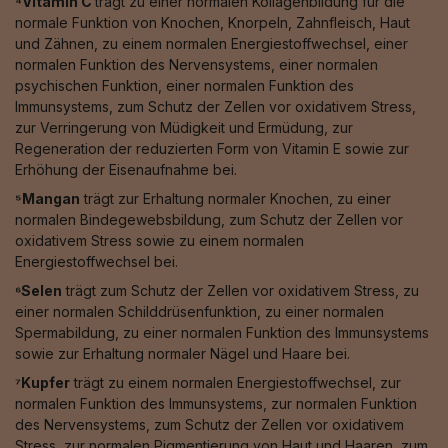
⁴Vitamin C
trägt zu einer normalen Kollagenbildung für die
normale Funktion von Knochen, Knorpeln, Zahnfleisch, Haut
und Zähnen, zu einem normalen Energiestoffwechsel, einer
normalen Funktion des Nervensystems, einer normalen
psychischen Funktion, einer normalen Funktion des
Immunsystems, zum Schutz der Zellen vor oxidativem Stress,
zur Verringerung von Müdigkeit und Ermüdung, zur
Regeneration der reduzierten Form von Vitamin E sowie zur
Erhöhung der Eisenaufnahme bei.
⁵Mangan
trägt zur Erhaltung normaler Knochen, zu einer
normalen Bindegewebsbildung, zum Schutz der Zellen vor
oxidativem Stress sowie zu einem normalen
Energiestoffwechsel bei.
⁶Selen
trägt zum Schutz der Zellen vor oxidativem Stress, zu
einer normalen Schilddrüsenfunktion, zu einer normalen
Spermabildung, zu einer normalen Funktion des Immunsystems
sowie zur Erhaltung normaler Nägel und Haare bei.
⁷Kupfer
trägt zu einem normalen Energiestoffwechsel, zur
normalen Funktion des Immunsystems, zur normalen Funktion
des Nervensystems, zum Schutz der Zellen vor oxidativem
Stress, zur normalen Pigmentierung von Haut und Haaren, zum