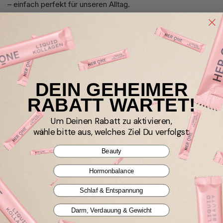
– einfach perfekt für unseren Alltag.

Endlich haben wir den richtigen Shaker für das Produkt, das 
wir schon lieben. Danke, HER ONE! 
DEIN GEHEIMER
1
2
RABATT WARTET!
Um Deinen Rabatt zu aktivieren,
wähle bitte aus, welches Ziel Du verfolgst:
Beauty
Hormonbalance
Pssst... Unlock your
INNER BEAUTY
Schlaf & Entspannung
Darm, Verdauung & Gewicht
Wir haben eine Überraschung für dich hinterlegt. Melde dich