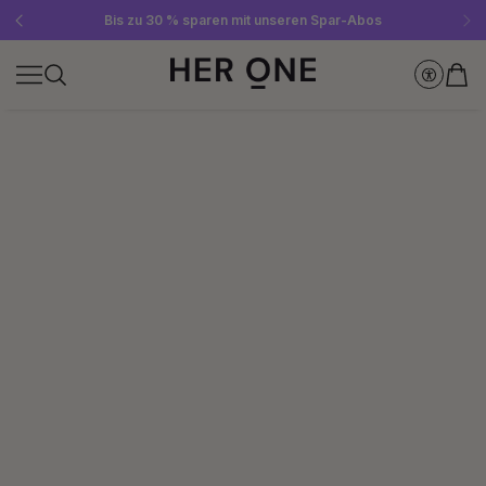
Gratis SLEEP WELL ab 69 € MBW - nur solange der Vorrat reicht!
Jetzt Newsletter abonnieren und 10 €-Gutschein sichern
Bis zu 30 % sparen mit unseren Spar-Abos