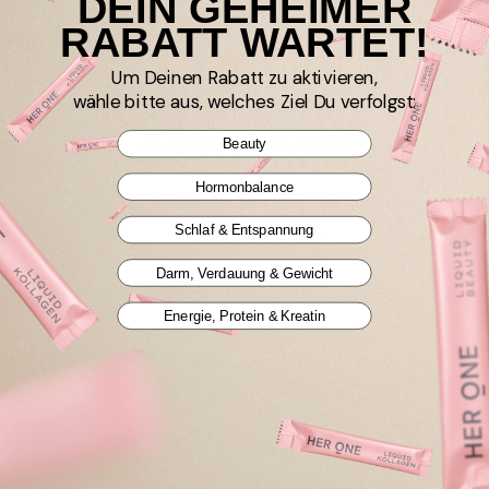
DEIN GEHEIMER
RABATT WARTET!
Um Deinen Rabatt zu aktivieren,
wähle bitte aus, welches Ziel Du verfolgst:
404 SEITE NICHT
GEFUNDEN
Beauty
Hormonbalance
Die Seite, die Sie gesucht haben, existiert nicht.
Schlaf & Entspannung
Weiter einkaufen
Darm, Verdauung & Gewicht
Energie, Protein & Kreatin