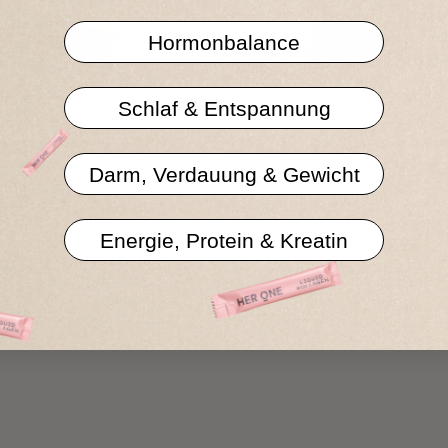
Hormonbalance
Upgrade
Verdauung¹
Schlaf & Entspannung
, dass Kollagen zu den
Der Darm ist das Zentrum 
en Proteinen zählt? Mit
Gesundheit. INNER BEAU
LAGEN setzt du auf eine
überzeugt mit 17 Milliarden
Darm, Verdauung & Gewicht
nzung für jeden Tag –
Milchsäurebakterien aus 6
eren, in deine Routine
verschiedenen patentierte
nd fertig.
Calcium trägt zur normalen
Energie, Protein & Kreatin
die Verdauungsenzyme bei¹