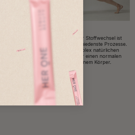
Stoffwechsel²
deiner
Ein funktionierender Stoffwechsel ist
TY
essentiell für verschiedenste Prozesse.
 aktive
Der Vitamin-B-Komplex natürlichen
Ursprungs sorgt für einen normalen
n Stämmen.
Stoffwechsel² in deinem Körper.
 Funktion
.