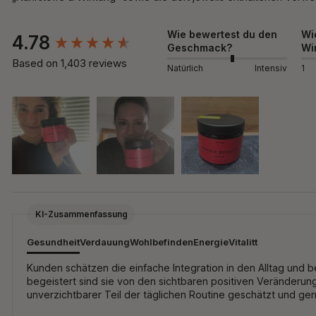
New content loaded
Wie bewertest du den
Wi
4.78
Geschmack?
Wi
Based on 1,403 reviews
Natürlich
Intensiv
1
KI-Zusammenfassung
Gesundheit
Verdauung
Wohlbefinden
Energie
Vitalitt
Kunden schätzen die einfache Integration in den Alltag und 
begeistert sind sie von den sichtbaren positiven Veränderu
unverzichtbarer Teil der täglichen Routine geschätzt und ge