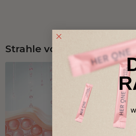
Strahle von innen und au
R
w