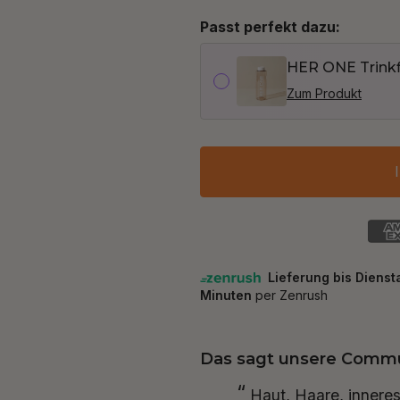
Passt perfekt dazu:
HER ONE Trinkf
Zum Produkt
Das sagt unsere Commu
“
haben sich positiv geändert.
Der Preis ist es de