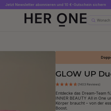
Gratis SLEEP WELL ab 69 € MBW - nur solange der Vorrat reicht
Jetzt Newsletter abonnieren und 10 €-Gutschein sichern
Bis zu 30 % sparen mit unseren Spar-Abos
Wonach 
Doppe
GLOW UP Du
(1403 Reviews)
Entdecke das Dream-Team fü
INNER BEAUTY All in One u
Körper braucht – von der ess
Boost.