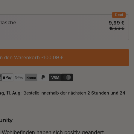
Deal
lasche
9,99 €
19,99 €
In den Warenkorb -
100,09 €
nity
“
finitiv wert. Keine Beschwerden mehr.
hab