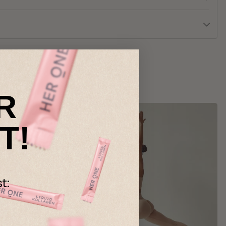
R
T!
t: