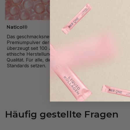
Naticol®
Tägliches 
Das geschmacksneutrale
Wusstest du
Premiumpulver der Marke Naticol®
körpereigen
überzeugt seit 100 Jahren durch
MARINE KOL
ethische Herstellung und konstante
cleane Ergä
Qualität. Für alle, die auf klare
einfach dosi
Standards setzen.
integrieren u
Häufig gestellte Fragen