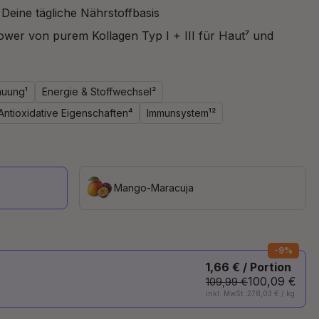
:
Deine tägliche Nährstoffbasis
ower von purem Kollagen Typ I + III für Haut⁷ und
auung¹
Energie & Stoffwechsel²
Antioxidative Eigenschaften⁴
Immunsystem¹²
Mango-Maracuja
-9%
1,66 € / Portion
100,09 €
109,99 €
inkl. MwSt. 278,03 € / kg