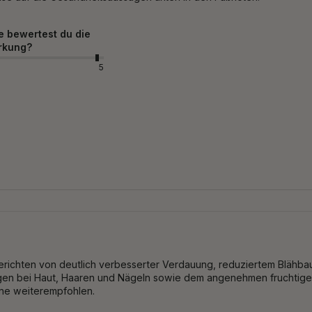
e bewertest du die
rkung?
5
berichten von deutlich verbesserter Verdauung, reduziertem Blähbau
ngen bei Haut, Haaren und Nägeln sowie dem angenehmen fruchtigen
rne weiterempfohlen.