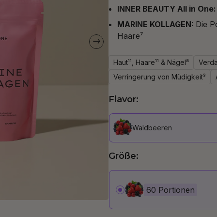
INNER BEAUTY All in One
MARINE KOLLAGEN:
Die P
Haare⁷
Haut¹¹, Haare¹¹ & Nägel⁸
Verd
Verringerung von Müdigkeit³
Flavor:
Waldbeeren
Größe:
60 Portionen