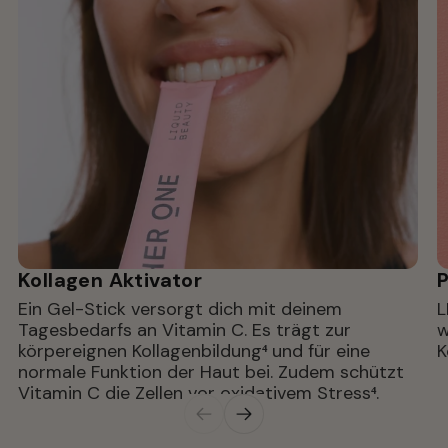
Kollagen Aktivator
Ein Gel-Stick versorgt dich mit deinem 
L
Tagesbedarfs an Vitamin C. Es trägt zur 
w
körpereignen Kollagenbildung
⁴
 und für eine 
K
normale Funktion der Haut bei. Zudem schützt 
Vitamin C die Zellen vor oxidativem Stress
⁴
.