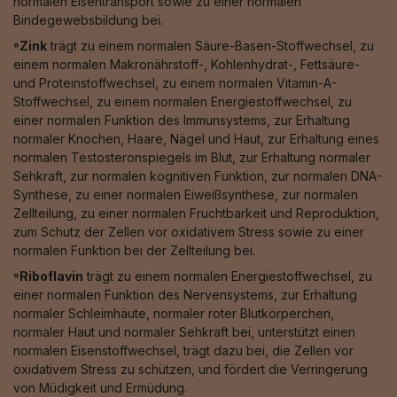
normalen Eisentransport sowie zu einer normalen
Bindegewebsbildung bei.
⁸Zink
trägt zu einem normalen Säure-Basen-Stoffwechsel, zu
einem normalen Makronährstoff-, Kohlenhydrat-, Fettsäure-
und Proteinstoffwechsel, zu einem normalen Vitamin-A-
Stoffwechsel, zu einem normalen Energiestoffwechsel, zu
einer normalen Funktion des Immunsystems, zur Erhaltung
normaler Knochen, Haare, Nägel und Haut, zur Erhaltung eines
normalen Testosteronspiegels im Blut, zur Erhaltung normaler
Sehkraft, zur normalen kognitiven Funktion, zur normalen DNA-
Synthese, zu einer normalen Eiweißsynthese, zur normalen
Zellteilung, zu einer normalen Fruchtbarkeit und Reproduktion,
zum Schutz der Zellen vor oxidativem Stress sowie zu einer
normalen Funktion bei der Zellteilung bei.
⁹Riboflavin
trägt zu einem normalen Energiestoffwechsel, zu
einer normalen Funktion des Nervensystems, zur Erhaltung
normaler Schleimhäute, normaler roter Blutkörperchen,
normaler Haut und normaler Sehkraft bei, unterstützt einen
normalen Eisenstoffwechsel, trägt dazu bei, die Zellen vor
oxidativem Stress zu schützen, und fördert die Verringerung
von Müdigkeit und Ermüdung.