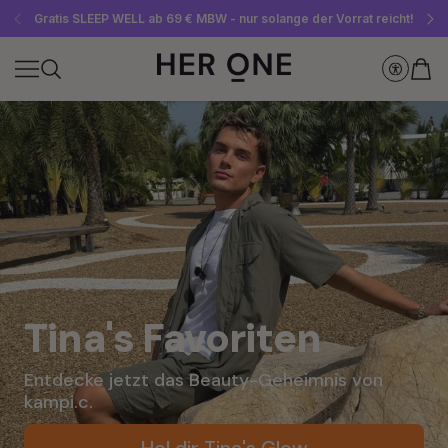
Gratis SLEEP WELL ab 69 € MBW - nur solange der Vorrat reicht!
Jetzt Newsletter abonnieren und 10 €-Gutschein sichern
Bis zu 30 % sparen mit unseren Spar-Abos
Tina's Favoriten
Entdecke jetzt das Beauty-Geheimnis von 
kampi.c.
Hol dir Tina's Glow