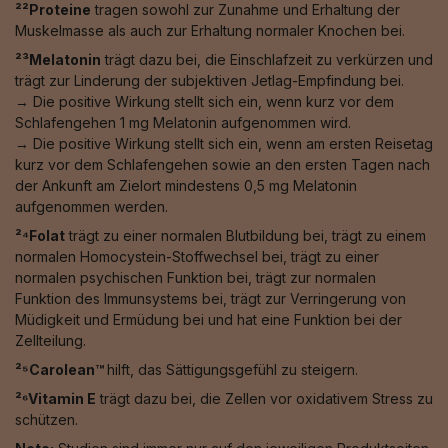
²²Proteine
tragen sowohl zur Zunahme und Erhaltung der
Muskelmasse als auch zur Erhaltung normaler Knochen bei.
²³Melatonin
trägt dazu bei, die Einschlafzeit zu verkürzen und
trägt zur Linderung der subjektiven Jetlag-Empfindung bei.
→ Die positive Wirkung stellt sich ein, wenn kurz vor dem
Schlafengehen 1 mg Melatonin aufgenommen wird.
→ Die positive Wirkung stellt sich ein, wenn am ersten Reisetag
kurz vor dem Schlafengehen sowie an den ersten Tagen nach
der Ankunft am Zielort mindestens 0,5 mg Melatonin
aufgenommen werden.
²⁴Folat
trägt zu einer normalen Blutbildung bei, trägt zu einem
normalen Homocystein-Stoffwechsel bei, trägt zu einer
normalen psychischen Funktion bei, trägt zur normalen
Funktion des Immunsystems bei, trägt zur Verringerung von
Müdigkeit und Ermüdung bei und hat eine Funktion bei der
Zellteilung.
²⁵Carolean™️
hilft, das Sättigungsgefühl zu steigern.
²⁶Vitamin E
trägt dazu bei, die Zellen vor oxidativem Stress zu
schützen.