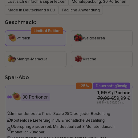
Löst sich einfach & super lecker
Monatspackung: 30 Portionen
Made in Deutschland & EU
Tägliche Anwendung
Geschmack:
Limited Edition
Pfirsich
Waldbeeren
Mango-Maracuja
Kirsche
Spar-Abo
-25%
Dauerhaft günstig
1,99 € / Portion
30 Portionen
79,99 €
59,99 €
inkl. MwSt. 285,66 € / kg
Immer der beste Preis: Spare 25% bei jeder Bestellung
Kostenlose Lieferung in DE & monatliche Bezahlung
Überspringe jederzeit. Mindestlaufzeit 3 Monate, danach
monatlich kündbar.