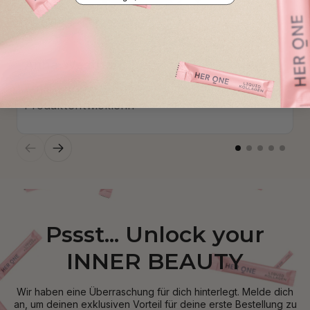
Anna Westhoff
Ernährungswissenschaftlerin & 
Produktentwicklerin
Pssst... Unlock your
INNER BEAUTY
Wir haben eine Überraschung für dich hinterlegt. Melde dich
an, um deinen exklusiven Vorteil für deine erste Bestellung zu