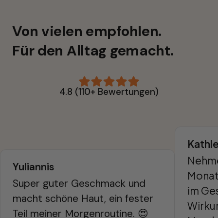
Von vielen empfohlen. 
Für den Alltag gemacht.
4.8 (110+ Bewertungen)
Kathl
Nehme 
Yuliannis
Monate
Super guter Geschmack und 
im Ges
macht schöne Haut, ein fester 
Wirkun
Teil meiner Morgenroutine. 😍