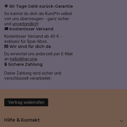
hast, sprich am besten mit deiner Ärztin 
🌟 60 Tage Geld-zurück-Garantie
oder deinem Arzt, da sie oder er deine 
So kannst du dich als Kund*in selbst
persönliche Situation am besten 
von uns überzeugen - ganz sicher
und
unverbindlich
!
einschätzen kann.
🚚 Kostenloser Versand
Kostenloser Versand ab 40 € -
exklusiv für Spar-Abos.
💌 Wir sind für dich da
Du erreichst uns jederzeit per E-Mail
an
hello@her.one
.
🔒 Sichere Zahlung
Deine Zahlung wird sicher und
verschlüsselt verarbeitet.
Vertrag widerrufen
Hilfe & Kontakt