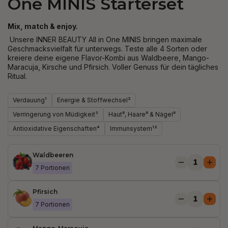
One MINIS Starterset
Mix, match & enjoy.
Unsere INNER BEAUTY All in One MINIS bringen maximale
Geschmacksvielfalt für unterwegs. Teste alle 4 Sorten oder
kreiere deine eigene Flavor-Kombi aus Waldbeere, Mango-
Maracuja, Kirsche und Pfirsich. Voller Genuss für dein tägliches
Ritual.
Verdauung¹
Energie & Stoffwechsel²
Verringerung von Müdigkeit³
Haut⁸, Haare⁸ & Nägel⁸
Antioxidative Eigenschaften⁴
Immunsystem¹²
Waldbeeren
7 Portionen
Pfirsich
7 Portionen