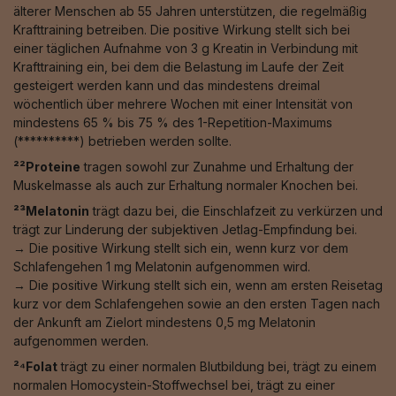
älterer Menschen ab 55 Jahren unterstützen, die regelmäßig
Krafttraining betreiben. Die positive Wirkung stellt sich bei
einer täglichen Aufnahme von 3 g Kreatin in Verbindung mit
Krafttraining ein, bei dem die Belastung im Laufe der Zeit
gesteigert werden kann und das mindestens dreimal
wöchentlich über mehrere Wochen mit einer Intensität von
mindestens 65 % bis 75 % des 1-Repetition-Maximums
(**********) betrieben werden sollte.
²²Proteine
tragen sowohl zur Zunahme und Erhaltung der
Muskelmasse als auch zur Erhaltung normaler Knochen bei.
²³Melatonin
trägt dazu bei, die Einschlafzeit zu verkürzen und
trägt zur Linderung der subjektiven Jetlag-Empfindung bei.
→ Die positive Wirkung stellt sich ein, wenn kurz vor dem
Schlafengehen 1 mg Melatonin aufgenommen wird.
→ Die positive Wirkung stellt sich ein, wenn am ersten Reisetag
kurz vor dem Schlafengehen sowie an den ersten Tagen nach
der Ankunft am Zielort mindestens 0,5 mg Melatonin
aufgenommen werden.
²⁴Folat
trägt zu einer normalen Blutbildung bei, trägt zu einem
normalen Homocystein-Stoffwechsel bei, trägt zu einer