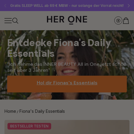
Gratis SLEEP WELL ab 69 € MBW - nur solange der Vorrat reicht!
Jetzt Newsletter abonnieren und 10 €-Gutschein sichern
Bis zu 30 % sparen mit unseren Spar-Abos
Entdecke Fiona's Daily 
Essentials
"Ich nehme das INNER BEAUTY All in One jetzt schon 
seit über 3 Jahren"
Hol dir Fionas's Essentials
Home
Fiona's Daily Essentials
BESTSELLER TESTEN