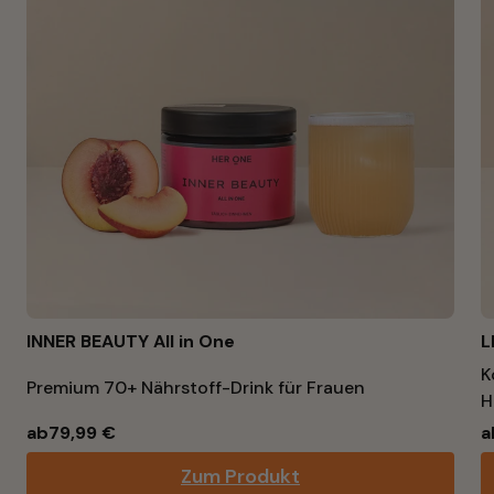
INNER BEAUTY All in One
L
K
Premium 70+ Nährstoff-Drink für Frauen
H
ab
79,99 €
a
Zum Produkt