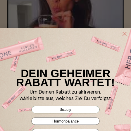
DEIN GEHEIMER
Warum HER ONE?
RABATT WARTET!
Optimiert für den speziellen Nährstoffbedarf von 
Frauen
Um Deinen Rabatt zu aktivieren,
wähle bitte aus, welches Ziel Du verfolgst:
Höchste Qualitätsstandards, hergestellt in 
Europa
Beauty
Frei von künstlichen Aromastoffen, Laktose und 
Zuckerzusatz*
Hormonbalance
60 Tage Geld-zurück-Garantie