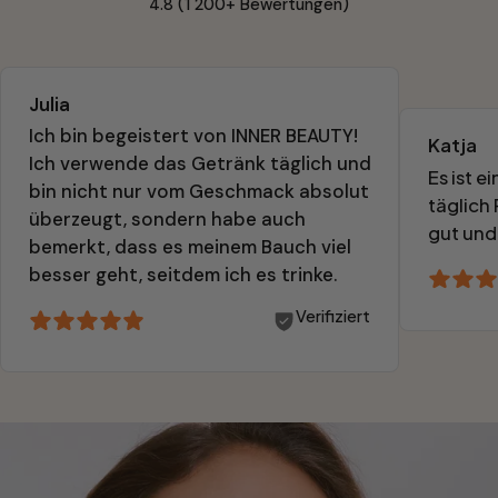
4.8 (1 200+ Bewertungen)
Julia
Ich bin begeistert von INNER BEAUTY! 
Katja
Ich verwende das Getränk täglich und 
Es ist e
bin nicht nur vom Geschmack absolut 
täglich
überzeugt, sondern habe auch 
gut und
bemerkt, dass es meinem Bauch viel 
besser geht, seitdem ich es trinke.
Verifiziert