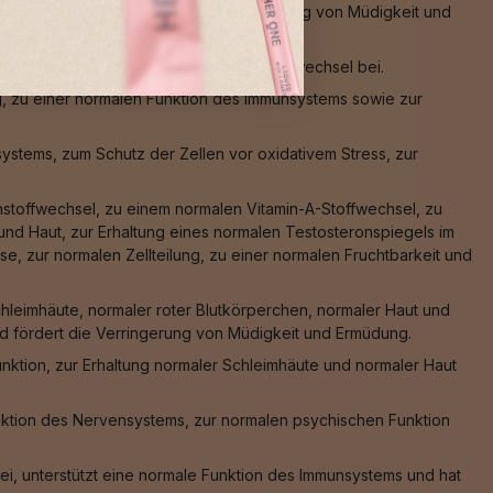
en vor oxidativem Stress, zur Verringerung von Müdigkeit und
ss sowie zu einem normalen Energiestoffwechsel bei.
g, zu einer normalen Funktion des Immunsystems sowie zur
stems, zum Schutz der Zellen vor oxidativem Stress, zur
nstoffwechsel, zu einem normalen Vitamin-A-Stoffwechsel, zu
nd Haut, zur Erhaltung eines normalen Testosteronspiegels im
e, zur normalen Zellteilung, zu einer normalen Fruchtbarkeit und
hleimhäute, normaler roter Blutkörperchen, normaler Haut und
und fördert die Verringerung von Müdigkeit und Ermüdung.
nktion, zur Erhaltung normaler Schleimhäute und normaler Haut
nktion des Nervensystems, zur normalen psychischen Funktion
ei, unterstützt eine normale Funktion des Immunsystems und hat