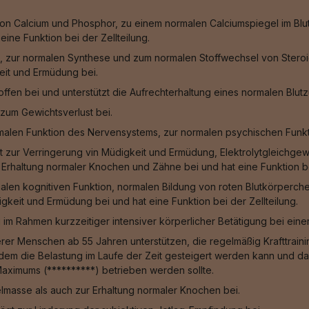
n Calcium und Phosphor, zu einem normalen Calciumspiegel im Blut
ine Funktion bei der Zellteilung.
, zur normalen Synthese und zum normalen Stoffwechsel von Steroid
eit und Ermüdung bei.
fen bei und unterstützt die Aufrechterhaltung eines normalen Blut
zum Gewichtsverlust bei.
malen Funktion des Nervensystems, zur normalen psychischen Funkt
gt zur Verringerung vin Müdigkeit und Ermüdung, Elektrolytgleichge
Erhaltung normaler Knochen und Zähne bei und hat eine Funktion bei
alen kognitiven Funktion, normalen Bildung von roten Blutkörperche
keit und Ermüdung bei und hat eine Funktion bei der Zellteilung.
g im Rahmen kurzzeitiger intensiver körperlicher Betätigung bei ein
rer Menschen ab 55 Jahren unterstützen, die regelmäßig Krafttraining
ei dem die Belastung im Laufe der Zeit gesteigert werden kann und
Maximums (**********) betrieben werden sollte.
masse als auch zur Erhaltung normaler Knochen bei.