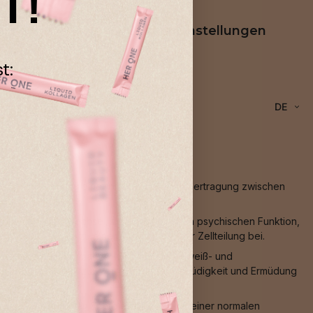
T!
rung
Cookie-Einstellungen
t:
DE
Muskelfunktion, zu einer normalen Signalübertragung zwischen
ocystein-Stoffwechsel, zu einer normalen psychischen Funktion,
rmüdung sowie zu einer Funktion bei der Zellteilung bei.
ystems, einem normalen Homocystein-, Eiweiß- und
des Immunsystems, zur Verringerung von Müdigkeit und Ermüdung
, zu einem normalen Energiestoffwechsel, einer normalen