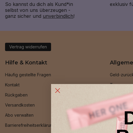
So kannst du dich als Kund*in
exklusiv 
selbst von uns überzeugen -
ganz sicher und
unverbindlich
!
Vertrag widerrufen
Hilfe & Kontakt
Allgeme
Häufig gestellte Fragen
Geld-zurüc
Kontakt
Treueprog
Rückgaben
Freund*inn
Versandkosten
INNER BEAU
Abo verwalten
HER ONE Be
Barrierefreiheitserklärung
Ambassado