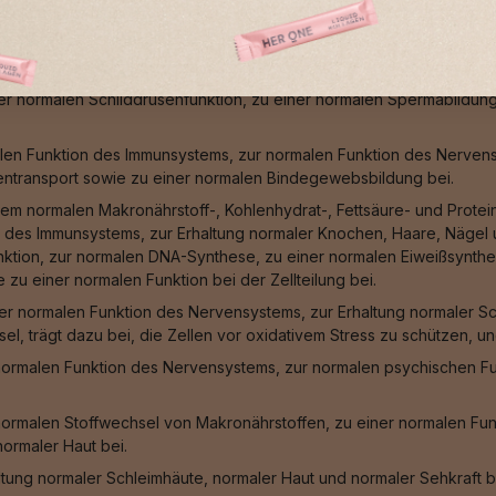
n, einer normalen Funktion des Immunsystems, zum Schutz der Zell
 sowie zur Erhöhung der Eisenaufnahme bei.
len Bindegewebsbildung, zum Schutz der Zellen vor oxidativem Stre
iner normalen Schilddrüsenfunktion, zu einer normalen Spermabildun
len Funktion des Immunsystems, zur normalen Funktion des Nervensy
entransport sowie zu einer normalen Bindegewebsbildung bei.
em normalen Makronährstoff-, Kohlenhydrat-, Fettsäure- und Protei
 des Immunsystems, zur Erhaltung normaler Knochen, Haare, Nägel u
unktion, zur normalen DNA-Synthese, zu einer normalen Eiweißsynthes
zu einer normalen Funktion bei der Zellteilung bei.
er normalen Funktion des Nervensystems, zur Erhaltung normaler Sc
sel, trägt dazu bei, die Zellen vor oxidativem Stress zu schützen, 
normalen Funktion des Nervensystems, zur normalen psychischen Fu
normalen Stoffwechsel von Makronährstoffen, zu einer normalen Fu
ormaler Haut bei.
ltung normaler Schleimhäute, normaler Haut und normaler Sehkraft b