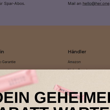
für Spar-Abos.
Mail an
hello@her.one
in
Händler
k-Garantie
Amazon
ramm
Niche Beauty
en werben
Shop Apotheke
TY All in One
DEIN GEHEIME
stseller
r Programm