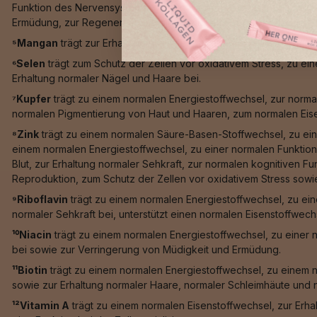
Funktion des Nervensystems, einer normalen psychischen Funktio
Ermüdung, zur Regeneration der reduzierten Form von Vitamin E
⁵Mangan
trägt zur Erhaltung normaler Knochen, zu einer norma
⁶Selen
trägt zum Schutz der Zellen vor oxidativem Stress, zu e
Erhaltung normaler Nägel und Haare bei.
⁷Kupfer
trägt zu einem normalen Energiestoffwechsel, zur norma
normalen Pigmentierung von Haut und Haaren, zum normalen Eis
⁸Zink
trägt zu einem normalen Säure-Basen-Stoffwechsel, zu ein
einem normalen Energiestoffwechsel, zu einer normalen Funktion
Blut, zur Erhaltung normaler Sehkraft, zur normalen kognitiven F
Reproduktion, zum Schutz der Zellen vor oxidativem Stress sowie 
⁹Riboflavin
trägt zu einem normalen Energiestoffwechsel, zu ein
normaler Sehkraft bei, unterstützt einen normalen Eisenstoffwech
¹⁰Niacin
trägt zu einem normalen Energiestoffwechsel, zu einer 
bei sowie zur Verringerung von Müdigkeit und Ermüdung.
¹¹Biotin
trägt zu einem normalen Energiestoffwechsel, zu einem 
sowie zur Erhaltung normaler Haare, normaler Schleimhäute und n
¹²Vitamin A
trägt zu einem normalen Eisenstoffwechsel, zur Erha