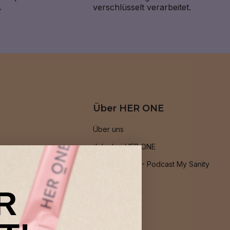
.
verschlüsselt verarbeitet.
Über HER ONE
Über uns
Jobs bei HER ONE
Podcast: PMS - Podcast My Sanity
Blog
R