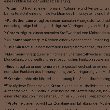
eine Funktion bei der Zellspezialisierung.
¹³Vitamin D
trägt zu einer normalen Aufnahme und Verwertung vo
bei, unterstützt eine normale Funktion des Immunsystems und hat e
¹⁴Pantothensäure
trägt zu einem normalen Energiestoffwechsel
normale geistige Leistung und trägt zur Verringerung von Müdigk
¹⁵Chrom
trägt zu einem normalen Stoffwechsel von Makronährstof
¹⁶Glucomannan
trägt im Rahmen einer kalorienarmen Ernährung 
¹⁷Thiamin
trägt zu einem normalen Energiestoffwechsel, zur nor
¹⁸Magnesium
trägt zu einem normalen Energiestoffwechsel, trä
Muskelfunktion, Eiweißsynthese, psychischen Funktion sowie zur 
¹⁹Eisen
trägt zu einem normalen Energiestoffwechsel, einer norm
normalen Funktion des Immunsystems, zur Verringerung von Müdig
²⁰Kreatin
erhöht die körperliche Leistung bei Schnellkrafttrainin
²¹
Die tägliche Einnahme von
Kreatin
kann die Muskelleistung älte
Aufnahme von 3 g Kreatin in Verbindung mit Krafttraining ein, b
einer Intensität von mindestens 65 % bis 75 % des 1-Repetition-
²²Proteine
tragen sowohl zur Zunahme und Erhaltung der Muskel