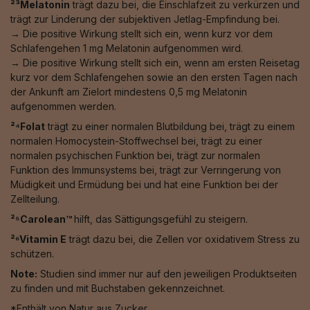
²³Melatonin
trägt dazu bei, die Einschlafzeit zu verkürzen und
trägt zur Linderung der subjektiven Jetlag-Empfindung bei.
→ Die positive Wirkung stellt sich ein, wenn kurz vor dem
Schlafengehen 1 mg Melatonin aufgenommen wird.
→ Die positive Wirkung stellt sich ein, wenn am ersten Reisetag
kurz vor dem Schlafengehen sowie an den ersten Tagen nach
der Ankunft am Zielort mindestens 0,5 mg Melatonin
aufgenommen werden.
²⁴Folat
trägt zu einer normalen Blutbildung bei, trägt zu einem
normalen Homocystein-Stoffwechsel bei, trägt zu einer
normalen psychischen Funktion bei, trägt zur normalen
Funktion des Immunsystems bei, trägt zur Verringerung von
Müdigkeit und Ermüdung bei und hat eine Funktion bei der
Zellteilung.
²⁵Carolean™️
hilft, das Sättigungsgefühl zu steigern.
²⁶Vitamin E
trägt dazu bei, die Zellen vor oxidativem Stress zu
schützen.
Note:
Studien sind immer nur auf den jeweiligen Produktseiten
zu finden und mit Buchstaben gekennzeichnet.
*Enthält von Natur aus Zucker