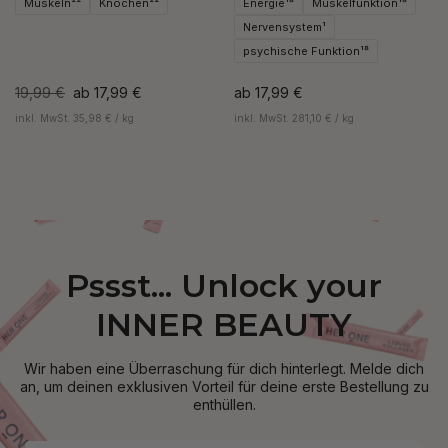
Muskeln²²
Knochen²²
Energie¹⁸
Muskelfunktion¹⁸
Nervensystem¹
psychische Funktion¹⁸
19,99 €
ab
17,99 €
ab
17,99 €
inkl. MwSt. 35,98 € / kg
inkl. MwSt. 281,10 € / kg
Pssst... Unlock your
INNER BEAUTY
Wir haben eine Überraschung für dich hinterlegt. Melde dich
an, um deinen exklusiven Vorteil für deine erste Bestellung zu
enthüllen.