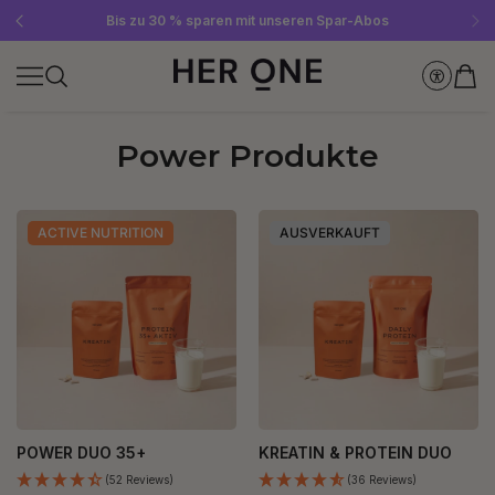
Gratis SLEEP WELL ab 69 € MBW - nur solange der Vorrat reicht!
Jetzt Newsletter abonnieren und 10 €-Gutschein sichern
Bis zu 30 % sparen mit unseren Spar-Abos
Power Produkte
ACTIVE NUTRITION
AUSVERKAUFT
POWER DUO 35+
KREATIN & PROTEIN DUO
(52 Reviews)
(36 Reviews)