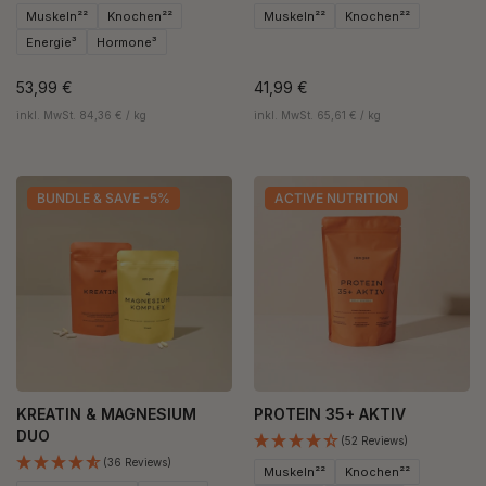
Muskeln²²
Knochen²²
Muskeln²²
Knochen²²
Energie³
Hormone³
53,99 €
41,99 €
inkl. MwSt. 84,36 € / kg
inkl. MwSt. 65,61 € / kg
BUNDLE & SAVE -5%
ACTIVE NUTRITION
KREATIN & MAGNESIUM
PROTEIN 35+ AKTIV
DUO
(52 Reviews)
(36 Reviews)
Muskeln²²
Knochen²²