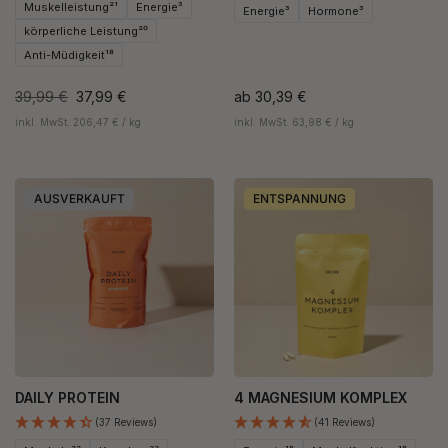
Muskelleistung²¹
Energie³
Energie³
Hormone³
körperliche Leistung²⁰
Anti-Müdigkeit¹⁸
39,99 €
37,99 €
ab
30,39 €
inkl. MwSt. 206,47 € / kg
inkl. MwSt. 63,98 € / kg
AUSVERKAUFT
ENTSPANNUNG
DAILY PROTEIN
4 MAGNESIUM KOMPLEX
(37 Reviews)
(41 Reviews)