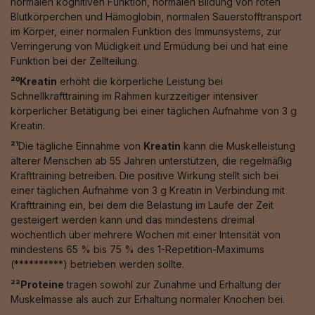
normalen kognitiven Funktion, normalen Bildung von roten
Blutkörperchen und Hämoglobin, normalen Sauerstofftransport
im Körper, einer normalen Funktion des Immunsystems, zur
Verringerung von Müdigkeit und Ermüdung bei und hat eine
Funktion bei der Zellteilung.
²⁰Kreatin
erhöht die körperliche Leistung bei
Schnellkrafttraining im Rahmen kurzzeitiger intensiver
körperlicher Betätigung bei einer täglichen Aufnahme von 3 g
Kreatin.
²¹
Die tägliche Einnahme von
Kreatin
kann die Muskelleistung
älterer Menschen ab 55 Jahren unterstützen, die regelmäßig
Krafttraining betreiben. Die positive Wirkung stellt sich bei
einer täglichen Aufnahme von 3 g Kreatin in Verbindung mit
Krafttraining ein, bei dem die Belastung im Laufe der Zeit
gesteigert werden kann und das mindestens dreimal
wöchentlich über mehrere Wochen mit einer Intensität von
mindestens 65 % bis 75 % des 1-Repetition-Maximums
(**********) betrieben werden sollte.
²²Proteine
tragen sowohl zur Zunahme und Erhaltung der
Muskelmasse als auch zur Erhaltung normaler Knochen bei.