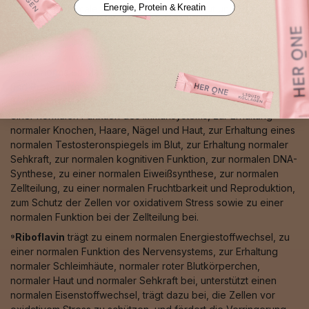
Energie, Protein & Kreatin
Stress, zur normalen Pigmentierung von Haut und Haaren, zum
normalen Eisentransport sowie zu einer normalen
Bindegewebsbildung bei.
⁸Zink
trägt zu einem normalen Säure-Basen-Stoffwechsel, zu
einem normalen Makronährstoff-, Kohlenhydrat-, Fettsäure-
und Proteinstoffwechsel, zu einem normalen Vitamin-A-
Stoffwechsel, zu einem normalen Energiestoffwechsel, zu
einer normalen Funktion des Immunsystems, zur Erhaltung
normaler Knochen, Haare, Nägel und Haut, zur Erhaltung eines
normalen Testosteronspiegels im Blut, zur Erhaltung normaler
Sehkraft, zur normalen kognitiven Funktion, zur normalen DNA-
Synthese, zu einer normalen Eiweißsynthese, zur normalen
Zellteilung, zu einer normalen Fruchtbarkeit und Reproduktion,
zum Schutz der Zellen vor oxidativem Stress sowie zu einer
normalen Funktion bei der Zellteilung bei.
⁹Riboflavin
trägt zu einem normalen Energiestoffwechsel, zu
einer normalen Funktion des Nervensystems, zur Erhaltung
normaler Schleimhäute, normaler roter Blutkörperchen,
normaler Haut und normaler Sehkraft bei, unterstützt einen
normalen Eisenstoffwechsel, trägt dazu bei, die Zellen vor