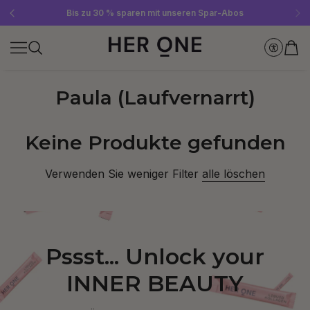
Gratis SLEEP WELL ab 69 € MBW - nur solange der Vorrat reicht!
Jetzt Newsletter abonnieren und 10 €-Gutschein sichern
Bis zu 30 % sparen mit unseren Spar-Abos
Paula (Laufvernarrt)
Keine Produkte gefunden
Verwenden Sie weniger Filter
alle löschen
Pssst... Unlock your
INNER BEAUTY