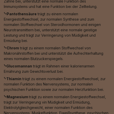
Zähne bei, unterstützt eine normale Funktion des
Immunsystems und hat eine Funktion bei der Zellteilung.
¹⁴Pantothensäure
trägt zu einem normalen
Energiestoffwechsel, zur normalen Synthese und zum
normalen Stoffwechsel von Steroidhormonen und einigen
Neurotransmittern bei, unterstützt eine normale geistige
Leistung und trägt zur Verringerung von Müdigkeit und
Ermüdung bei.
¹⁵Chrom
trägt zu einem normalen Stoffwechsel von
Makronährstoffen bei und unterstützt die Aufrechterhaltung
eines normalen Blutzuckerspiegels.
¹⁶Glucomannan
trägt im Rahmen einer kalorienarmen
Ernährung zum Gewichtsverlust bei.
¹⁷Thiamin
trägt zu einem normalen Energiestoffwechsel, zur
normalen Funktion des Nervensystems, zur normalen
psychischen Funktion sowie zur normalen Herzfunktion bei.
¹⁸Magnesium
trägt zu einem normalen Energiestoffwechsel,
trägt zur Verringerung vin Müdigkeit und Ermüdung,
Elektrolytgleichgewicht, einer normalen Funktion des
Nervensystems, Muskelfunktion, Eiweißsynthese, psychischen