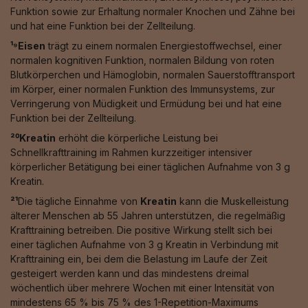
Funktion sowie zur Erhaltung normaler Knochen und Zähne bei
und hat eine Funktion bei der Zellteilung.
¹⁹Eisen
trägt zu einem normalen Energiestoffwechsel, einer
normalen kognitiven Funktion, normalen Bildung von roten
Blutkörperchen und Hämoglobin, normalen Sauerstofftransport
im Körper, einer normalen Funktion des Immunsystems, zur
Verringerung von Müdigkeit und Ermüdung bei und hat eine
Funktion bei der Zellteilung.
²⁰Kreatin
erhöht die körperliche Leistung bei
Schnellkrafttraining im Rahmen kurzzeitiger intensiver
körperlicher Betätigung bei einer täglichen Aufnahme von 3 g
Kreatin.
²¹
Die tägliche Einnahme von
Kreatin
kann die Muskelleistung
älterer Menschen ab 55 Jahren unterstützen, die regelmäßig
Krafttraining betreiben. Die positive Wirkung stellt sich bei
einer täglichen Aufnahme von 3 g Kreatin in Verbindung mit
Krafttraining ein, bei dem die Belastung im Laufe der Zeit
gesteigert werden kann und das mindestens dreimal
wöchentlich über mehrere Wochen mit einer Intensität von
mindestens 65 % bis 75 % des 1-Repetition-Maximums