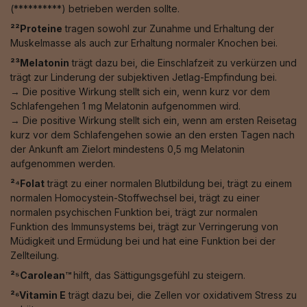
(**********) betrieben werden sollte.
²²Proteine
tragen sowohl zur Zunahme und Erhaltung der
Muskelmasse als auch zur Erhaltung normaler Knochen bei.
²³Melatonin
trägt dazu bei, die Einschlafzeit zu verkürzen und
trägt zur Linderung der subjektiven Jetlag-Empfindung bei.
→ Die positive Wirkung stellt sich ein, wenn kurz vor dem
Schlafengehen 1 mg Melatonin aufgenommen wird.
→ Die positive Wirkung stellt sich ein, wenn am ersten Reisetag
kurz vor dem Schlafengehen sowie an den ersten Tagen nach
der Ankunft am Zielort mindestens 0,5 mg Melatonin
aufgenommen werden.
²⁴Folat
trägt zu einer normalen Blutbildung bei, trägt zu einem
normalen Homocystein-Stoffwechsel bei, trägt zu einer
normalen psychischen Funktion bei, trägt zur normalen
Funktion des Immunsystems bei, trägt zur Verringerung von
Müdigkeit und Ermüdung bei und hat eine Funktion bei der
Zellteilung.
²⁵Carolean™️
hilft, das Sättigungsgefühl zu steigern.
²⁶Vitamin E
trägt dazu bei, die Zellen vor oxidativem Stress zu