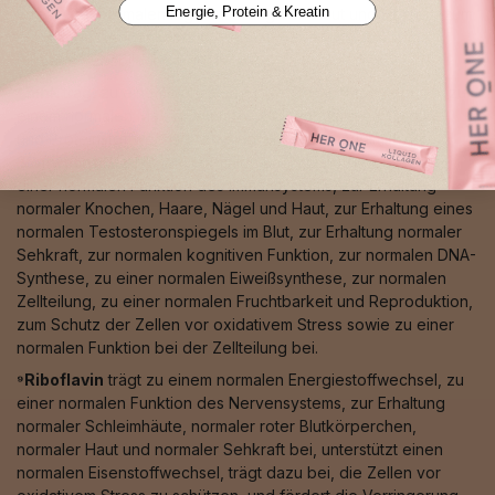
Energie, Protein & Kreatin
Stress, zur normalen Pigmentierung von Haut und Haaren, zum
normalen Eisentransport sowie zu einer normalen
Bindegewebsbildung bei.
⁸Zink
trägt zu einem normalen Säure-Basen-Stoffwechsel, zu
einem normalen Makronährstoff-, Kohlenhydrat-, Fettsäure-
und Proteinstoffwechsel, zu einem normalen Vitamin-A-
Stoffwechsel, zu einem normalen Energiestoffwechsel, zu
einer normalen Funktion des Immunsystems, zur Erhaltung
normaler Knochen, Haare, Nägel und Haut, zur Erhaltung eines
normalen Testosteronspiegels im Blut, zur Erhaltung normaler
Sehkraft, zur normalen kognitiven Funktion, zur normalen DNA-
Synthese, zu einer normalen Eiweißsynthese, zur normalen
Zellteilung, zu einer normalen Fruchtbarkeit und Reproduktion,
zum Schutz der Zellen vor oxidativem Stress sowie zu einer
normalen Funktion bei der Zellteilung bei.
⁹Riboflavin
trägt zu einem normalen Energiestoffwechsel, zu
einer normalen Funktion des Nervensystems, zur Erhaltung
normaler Schleimhäute, normaler roter Blutkörperchen,
normaler Haut und normaler Sehkraft bei, unterstützt einen
normalen Eisenstoffwechsel, trägt dazu bei, die Zellen vor