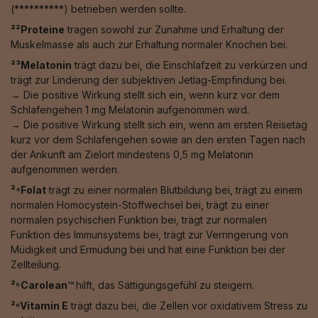
(**********) betrieben werden sollte.
²²Proteine
tragen sowohl zur Zunahme und Erhaltung der
Muskelmasse als auch zur Erhaltung normaler Knochen bei.
²³Melatonin
trägt dazu bei, die Einschlafzeit zu verkürzen und
trägt zur Linderung der subjektiven Jetlag-Empfindung bei.
→ Die positive Wirkung stellt sich ein, wenn kurz vor dem
Schlafengehen 1 mg Melatonin aufgenommen wird.
→ Die positive Wirkung stellt sich ein, wenn am ersten Reisetag
kurz vor dem Schlafengehen sowie an den ersten Tagen nach
der Ankunft am Zielort mindestens 0,5 mg Melatonin
aufgenommen werden.
²⁴Folat
trägt zu einer normalen Blutbildung bei, trägt zu einem
normalen Homocystein-Stoffwechsel bei, trägt zu einer
normalen psychischen Funktion bei, trägt zur normalen
Funktion des Immunsystems bei, trägt zur Verringerung von
Müdigkeit und Ermüdung bei und hat eine Funktion bei der
Zellteilung.
²⁵Carolean™️
hilft, das Sättigungsgefühl zu steigern.
²⁶Vitamin E
trägt dazu bei, die Zellen vor oxidativem Stress zu