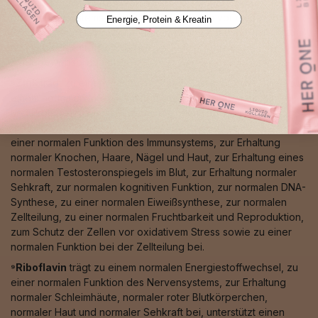
normalen Funktion des Immunsystems, zur normalen Funktion
des Nervensystems, zum Schutz der Zellen vor oxidativem
Energie, Protein & Kreatin
Stress, zur normalen Pigmentierung von Haut und Haaren, zum
normalen Eisentransport sowie zu einer normalen
Bindegewebsbildung bei.
⁸Zink
trägt zu einem normalen Säure-Basen-Stoffwechsel, zu
einem normalen Makronährstoff-, Kohlenhydrat-, Fettsäure-
und Proteinstoffwechsel, zu einem normalen Vitamin-A-
Stoffwechsel, zu einem normalen Energiestoffwechsel, zu
einer normalen Funktion des Immunsystems, zur Erhaltung
normaler Knochen, Haare, Nägel und Haut, zur Erhaltung eines
normalen Testosteronspiegels im Blut, zur Erhaltung normaler
Sehkraft, zur normalen kognitiven Funktion, zur normalen DNA-
Synthese, zu einer normalen Eiweißsynthese, zur normalen
Zellteilung, zu einer normalen Fruchtbarkeit und Reproduktion,
zum Schutz der Zellen vor oxidativem Stress sowie zu einer
normalen Funktion bei der Zellteilung bei.
⁹Riboflavin
trägt zu einem normalen Energiestoffwechsel, zu
einer normalen Funktion des Nervensystems, zur Erhaltung
normaler Schleimhäute, normaler roter Blutkörperchen,
normaler Haut und normaler Sehkraft bei, unterstützt einen