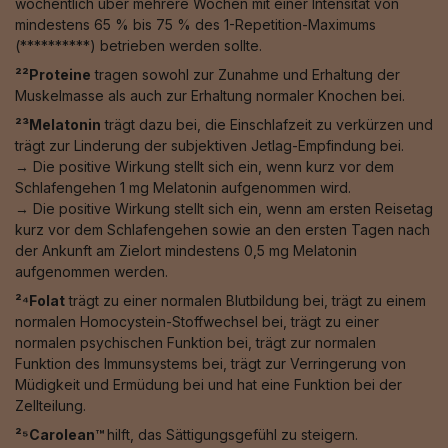
wöchentlich über mehrere Wochen mit einer Intensität von
mindestens 65 % bis 75 % des 1-Repetition-Maximums
(**********) betrieben werden sollte.
²²Proteine
tragen sowohl zur Zunahme und Erhaltung der
Muskelmasse als auch zur Erhaltung normaler Knochen bei.
²³Melatonin
trägt dazu bei, die Einschlafzeit zu verkürzen und
trägt zur Linderung der subjektiven Jetlag-Empfindung bei.
→ Die positive Wirkung stellt sich ein, wenn kurz vor dem
Schlafengehen 1 mg Melatonin aufgenommen wird.
→ Die positive Wirkung stellt sich ein, wenn am ersten Reisetag
kurz vor dem Schlafengehen sowie an den ersten Tagen nach
der Ankunft am Zielort mindestens 0,5 mg Melatonin
aufgenommen werden.
²⁴Folat
trägt zu einer normalen Blutbildung bei, trägt zu einem
normalen Homocystein-Stoffwechsel bei, trägt zu einer
normalen psychischen Funktion bei, trägt zur normalen
Funktion des Immunsystems bei, trägt zur Verringerung von
Müdigkeit und Ermüdung bei und hat eine Funktion bei der
Zellteilung.
²⁵Carolean™️
hilft, das Sättigungsgefühl zu steigern.