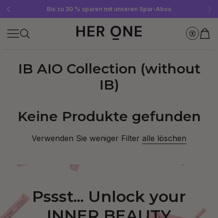
Gratis SLEEP WELL ab 69 € MBW - nur solange der Vorrat reicht!
Jetzt Newsletter abonnieren und 10 €-Gutschein sichern
Bis zu 30 % sparen mit unseren Spar-Abos
IB AIO Collection (without
IB)
Keine Produkte gefunden
Verwenden Sie weniger Filter
alle löschen
Pssst... Unlock your
INNER BEAUTY