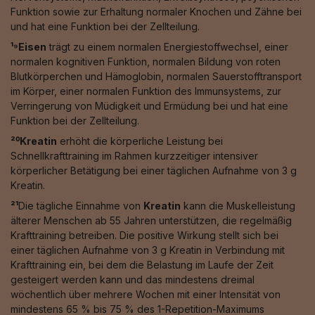
Funktion sowie zur Erhaltung normaler Knochen und Zähne bei
und hat eine Funktion bei der Zellteilung.
¹⁹Eisen
trägt zu einem normalen Energiestoffwechsel, einer
normalen kognitiven Funktion, normalen Bildung von roten
Blutkörperchen und Hämoglobin, normalen Sauerstofftransport
im Körper, einer normalen Funktion des Immunsystems, zur
Verringerung von Müdigkeit und Ermüdung bei und hat eine
Funktion bei der Zellteilung.
²⁰Kreatin
erhöht die körperliche Leistung bei
Schnellkrafttraining im Rahmen kurzzeitiger intensiver
körperlicher Betätigung bei einer täglichen Aufnahme von 3 g
Kreatin.
²¹
Die tägliche Einnahme von
Kreatin
kann die Muskelleistung
älterer Menschen ab 55 Jahren unterstützen, die regelmäßig
Krafttraining betreiben. Die positive Wirkung stellt sich bei
einer täglichen Aufnahme von 3 g Kreatin in Verbindung mit
Krafttraining ein, bei dem die Belastung im Laufe der Zeit
gesteigert werden kann und das mindestens dreimal
wöchentlich über mehrere Wochen mit einer Intensität von
mindestens 65 % bis 75 % des 1-Repetition-Maximums