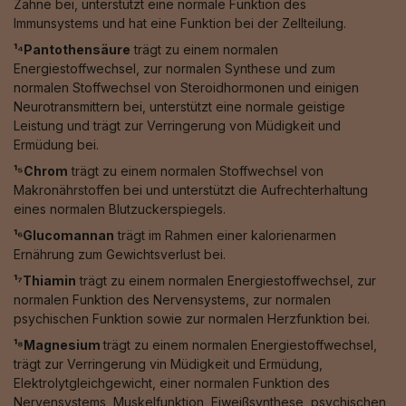
Zähne bei, unterstützt eine normale Funktion des
Immunsystems und hat eine Funktion bei der Zellteilung.
¹⁴Pantothensäure
trägt zu einem normalen
Energiestoffwechsel, zur normalen Synthese und zum
normalen Stoffwechsel von Steroidhormonen und einigen
Neurotransmittern bei, unterstützt eine normale geistige
Leistung und trägt zur Verringerung von Müdigkeit und
Ermüdung bei.
¹⁵Chrom
trägt zu einem normalen Stoffwechsel von
Makronährstoffen bei und unterstützt die Aufrechterhaltung
eines normalen Blutzuckerspiegels.
¹⁶Glucomannan
trägt im Rahmen einer kalorienarmen
Ernährung zum Gewichtsverlust bei.
¹⁷Thiamin
trägt zu einem normalen Energiestoffwechsel, zur
normalen Funktion des Nervensystems, zur normalen
psychischen Funktion sowie zur normalen Herzfunktion bei.
¹⁸Magnesium
trägt zu einem normalen Energiestoffwechsel,
trägt zur Verringerung vin Müdigkeit und Ermüdung,
Elektrolytgleichgewicht, einer normalen Funktion des
Nervensystems, Muskelfunktion, Eiweißsynthese, psychischen