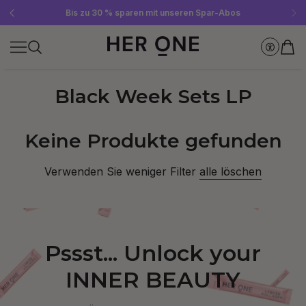
Gratis SLEEP WELL ab 69 € MBW - nur solange der Vorrat reicht!
Jetzt Newsletter abonnieren und 10 €-Gutschein sichern
Bis zu 30 % sparen mit unseren Spar-Abos
Black Week Sets LP
Keine Produkte gefunden
Verwenden Sie weniger Filter
alle löschen
Pssst... Unlock your
INNER BEAUTY