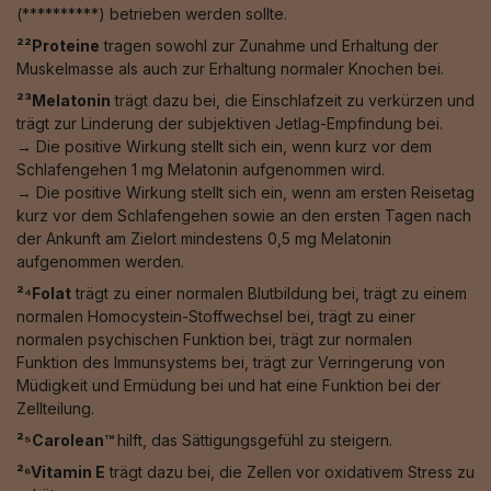
(**********) betrieben werden sollte.
²²Proteine
tragen sowohl zur Zunahme und Erhaltung der
Muskelmasse als auch zur Erhaltung normaler Knochen bei.
²³Melatonin
trägt dazu bei, die Einschlafzeit zu verkürzen und
trägt zur Linderung der subjektiven Jetlag-Empfindung bei.
→ Die positive Wirkung stellt sich ein, wenn kurz vor dem
Schlafengehen 1 mg Melatonin aufgenommen wird.
→ Die positive Wirkung stellt sich ein, wenn am ersten Reisetag
kurz vor dem Schlafengehen sowie an den ersten Tagen nach
der Ankunft am Zielort mindestens 0,5 mg Melatonin
aufgenommen werden.
²⁴Folat
trägt zu einer normalen Blutbildung bei, trägt zu einem
normalen Homocystein-Stoffwechsel bei, trägt zu einer
normalen psychischen Funktion bei, trägt zur normalen
Funktion des Immunsystems bei, trägt zur Verringerung von
Müdigkeit und Ermüdung bei und hat eine Funktion bei der
Zellteilung.
²⁵Carolean™️
hilft, das Sättigungsgefühl zu steigern.
²⁶Vitamin E
trägt dazu bei, die Zellen vor oxidativem Stress zu