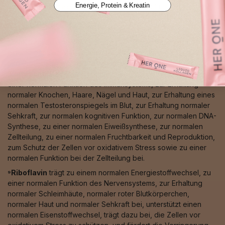
Energie, Protein & Kreatin
Stress, zur normalen Pigmentierung von Haut und Haaren, zum
normalen Eisentransport sowie zu einer normalen
Bindegewebsbildung bei.
⁸Zink
trägt zu einem normalen Säure-Basen-Stoffwechsel, zu
einem normalen Makronährstoff-, Kohlenhydrat-, Fettsäure-
und Proteinstoffwechsel, zu einem normalen Vitamin-A-
Stoffwechsel, zu einem normalen Energiestoffwechsel, zu
einer normalen Funktion des Immunsystems, zur Erhaltung
normaler Knochen, Haare, Nägel und Haut, zur Erhaltung eines
normalen Testosteronspiegels im Blut, zur Erhaltung normaler
Sehkraft, zur normalen kognitiven Funktion, zur normalen DNA-
Synthese, zu einer normalen Eiweißsynthese, zur normalen
Zellteilung, zu einer normalen Fruchtbarkeit und Reproduktion,
zum Schutz der Zellen vor oxidativem Stress sowie zu einer
normalen Funktion bei der Zellteilung bei.
⁹Riboflavin
trägt zu einem normalen Energiestoffwechsel, zu
einer normalen Funktion des Nervensystems, zur Erhaltung
normaler Schleimhäute, normaler roter Blutkörperchen,
normaler Haut und normaler Sehkraft bei, unterstützt einen
normalen Eisenstoffwechsel, trägt dazu bei, die Zellen vor