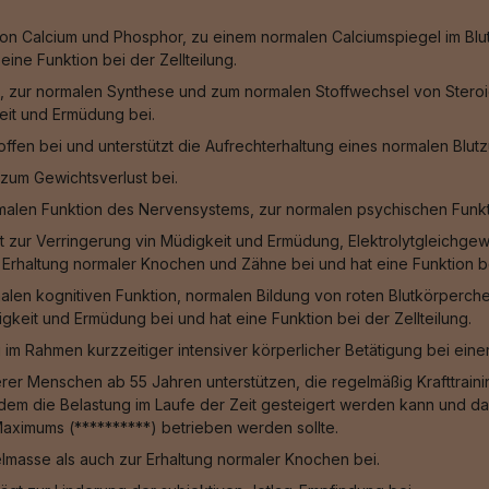
n Calcium und Phosphor, zu einem normalen Calciumspiegel im Blut
ine Funktion bei der Zellteilung.
, zur normalen Synthese und zum normalen Stoffwechsel von Steroid
eit und Ermüdung bei.
fen bei und unterstützt die Aufrechterhaltung eines normalen Blut
zum Gewichtsverlust bei.
malen Funktion des Nervensystems, zur normalen psychischen Funkt
gt zur Verringerung vin Müdigkeit und Ermüdung, Elektrolytgleichge
Erhaltung normaler Knochen und Zähne bei und hat eine Funktion bei
alen kognitiven Funktion, normalen Bildung von roten Blutkörperche
keit und Ermüdung bei und hat eine Funktion bei der Zellteilung.
g im Rahmen kurzzeitiger intensiver körperlicher Betätigung bei ein
rer Menschen ab 55 Jahren unterstützen, die regelmäßig Krafttraining
ei dem die Belastung im Laufe der Zeit gesteigert werden kann und
Maximums (**********) betrieben werden sollte.
masse als auch zur Erhaltung normaler Knochen bei.