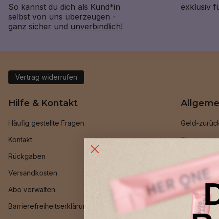
So kannst du dich als Kund*in
exklusiv 
selbst von uns überzeugen -
ganz sicher und
unverbindlich
!
Vertrag widerrufen
Hilfe & Kontakt
Allgeme
Häufig gestellte Fragen
Geld-zurüc
Kontakt
Treueprog
Rückgaben
Freund*inn
Versandkosten
INNER BEAU
Abo verwalten
HER ONE Be
Barrierefreiheitserklärung
Ambassado