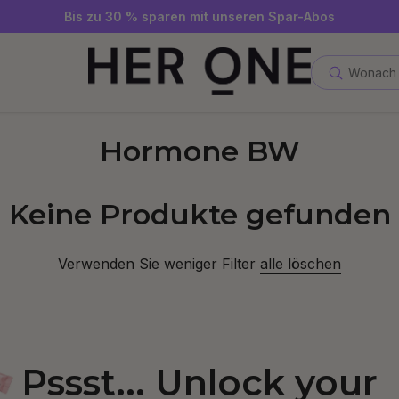
Gratis SLEEP WELL ab 69 € MBW - nur solange der Vorrat reicht
Jetzt Newsletter abonnieren und 10 €-Gutschein sichern
Bis zu 30 % sparen mit unseren Spar-Abos
Wonach 
Hormone BW
Keine Produkte gefunden
Verwenden Sie weniger Filter
alle löschen
Pssst... Unlock your