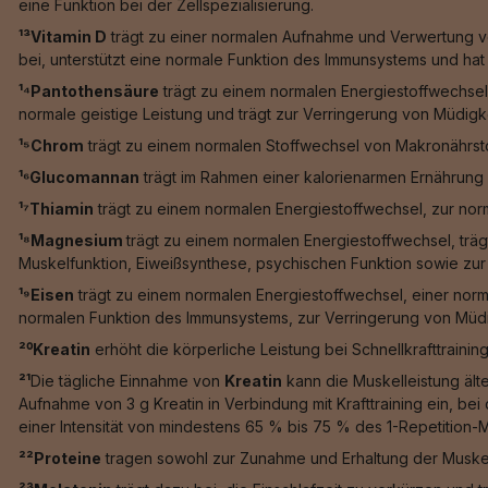
eine Funktion bei der Zellspezialisierung.
¹³Vitamin D
trägt zu einer normalen Aufnahme und Verwertung vo
bei, unterstützt eine normale Funktion des Immunsystems und hat e
¹⁴Pantothensäure
trägt zu einem normalen Energiestoffwechsel
normale geistige Leistung und trägt zur Verringerung von Müdigk
¹⁵Chrom
trägt zu einem normalen Stoffwechsel von Makronährstof
¹⁶Glucomannan
trägt im Rahmen einer kalorienarmen Ernährung 
¹⁷Thiamin
trägt zu einem normalen Energiestoffwechsel, zur nor
¹⁸Magnesium
trägt zu einem normalen Energiestoffwechsel, trä
Muskelfunktion, Eiweißsynthese, psychischen Funktion sowie zur 
¹⁹Eisen
trägt zu einem normalen Energiestoffwechsel, einer norm
normalen Funktion des Immunsystems, zur Verringerung von Müdig
²⁰Kreatin
erhöht die körperliche Leistung bei Schnellkrafttrainin
²¹
Die tägliche Einnahme von
Kreatin
kann die Muskelleistung älte
Aufnahme von 3 g Kreatin in Verbindung mit Krafttraining ein, b
einer Intensität von mindestens 65 % bis 75 % des 1-Repetition-
²²Proteine
tragen sowohl zur Zunahme und Erhaltung der Muskel