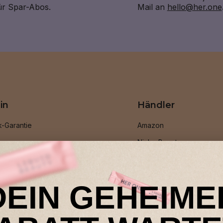
für Spar-Abos.
Mail an
hello@her.one
in
Händler
k-Garantie
Amazon
ramm
Niche Beauty
en werben
Shop Apotheke
TY All in One
DEIN GEHEIME
stseller
r Programm