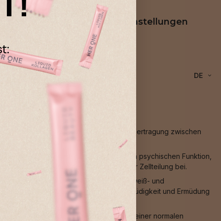
T!
rung
Cookie-Einstellungen
t:
DE
Muskelfunktion, zu einer normalen Signalübertragung zwischen
ocystein-Stoffwechsel, zu einer normalen psychischen Funktion,
rmüdung sowie zu einer Funktion bei der Zellteilung bei.
ystems, einem normalen Homocystein-, Eiweiß- und
des Immunsystems, zur Verringerung von Müdigkeit und Ermüdung
, zu einem normalen Energiestoffwechsel, einer normalen