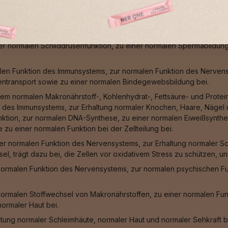
n, einer normalen Funktion des Immunsystems, zum Schutz der Zell
 sowie zur Erhöhung der Eisenaufnahme bei.
len Bindegewebsbildung, zum Schutz der Zellen vor oxidativem Stre
iner normalen Schilddrüsenfunktion, zu einer normalen Spermabildun
len Funktion des Immunsystems, zur normalen Funktion des Nervensy
entransport sowie zu einer normalen Bindegewebsbildung bei.
em normalen Makronährstoff-, Kohlenhydrat-, Fettsäure- und Protei
 des Immunsystems, zur Erhaltung normaler Knochen, Haare, Nägel u
unktion, zur normalen DNA-Synthese, zu einer normalen Eiweißsynthes
zu einer normalen Funktion bei der Zellteilung bei.
er normalen Funktion des Nervensystems, zur Erhaltung normaler Sc
sel, trägt dazu bei, die Zellen vor oxidativem Stress zu schützen, 
normalen Funktion des Nervensystems, zur normalen psychischen Fu
normalen Stoffwechsel von Makronährstoffen, zu einer normalen Fu
ormaler Haut bei.
ltung normaler Schleimhäute, normaler Haut und normaler Sehkraft b