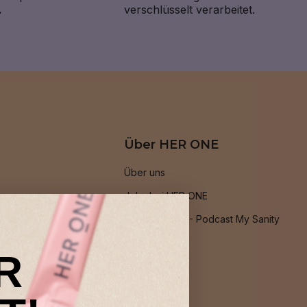
.
verschlüsselt verarbeitet.
Über HER ONE
Über uns
Jobs bei HER ONE
Podcast: PMS - Podcast My Sanity
Blog
R