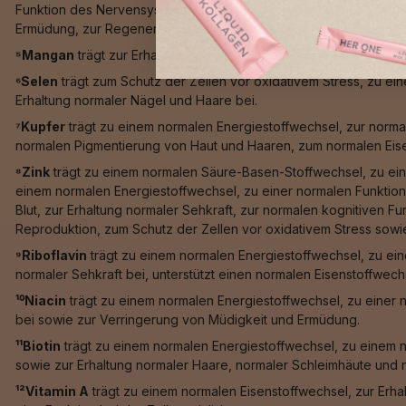
Funktion des Nervensystems, einer normalen psychischen Funktio
Ermüdung, zur Regeneration der reduzierten Form von Vitamin E
⁵Mangan
trägt zur Erhaltung normaler Knochen, zu einer norma
⁶Selen
trägt zum Schutz der Zellen vor oxidativem Stress, zu e
Erhaltung normaler Nägel und Haare bei.
⁷Kupfer
trägt zu einem normalen Energiestoffwechsel, zur norma
normalen Pigmentierung von Haut und Haaren, zum normalen Eis
⁸Zink
trägt zu einem normalen Säure-Basen-Stoffwechsel, zu ein
einem normalen Energiestoffwechsel, zu einer normalen Funktion
Blut, zur Erhaltung normaler Sehkraft, zur normalen kognitiven F
Reproduktion, zum Schutz der Zellen vor oxidativem Stress sowie 
⁹Riboflavin
trägt zu einem normalen Energiestoffwechsel, zu ein
normaler Sehkraft bei, unterstützt einen normalen Eisenstoffwech
¹⁰Niacin
trägt zu einem normalen Energiestoffwechsel, zu einer 
bei sowie zur Verringerung von Müdigkeit und Ermüdung.
¹¹Biotin
trägt zu einem normalen Energiestoffwechsel, zu einem 
sowie zur Erhaltung normaler Haare, normaler Schleimhäute und n
¹²Vitamin A
trägt zu einem normalen Eisenstoffwechsel, zur Erha