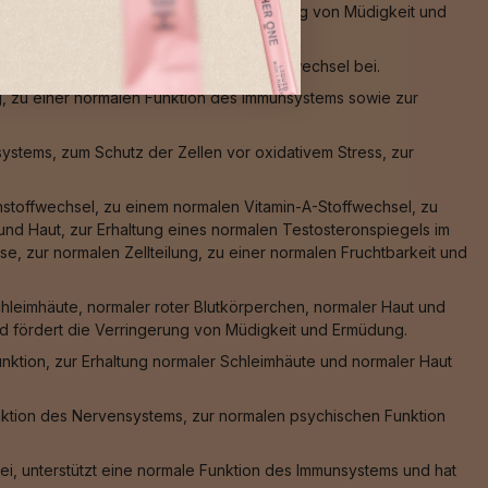
en vor oxidativem Stress, zur Verringerung von Müdigkeit und
ss sowie zu einem normalen Energiestoffwechsel bei.
g, zu einer normalen Funktion des Immunsystems sowie zur
stems, zum Schutz der Zellen vor oxidativem Stress, zur
nstoffwechsel, zu einem normalen Vitamin-A-Stoffwechsel, zu
nd Haut, zur Erhaltung eines normalen Testosteronspiegels im
e, zur normalen Zellteilung, zu einer normalen Fruchtbarkeit und
hleimhäute, normaler roter Blutkörperchen, normaler Haut und
und fördert die Verringerung von Müdigkeit und Ermüdung.
nktion, zur Erhaltung normaler Schleimhäute und normaler Haut
nktion des Nervensystems, zur normalen psychischen Funktion
ei, unterstützt eine normale Funktion des Immunsystems und hat