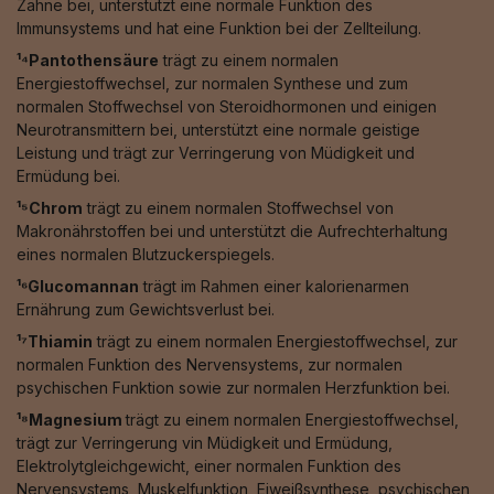
Zähne bei, unterstützt eine normale Funktion des
Immunsystems und hat eine Funktion bei der Zellteilung.
¹⁴Pantothensäure
trägt zu einem normalen
Energiestoffwechsel, zur normalen Synthese und zum
normalen Stoffwechsel von Steroidhormonen und einigen
Neurotransmittern bei, unterstützt eine normale geistige
Leistung und trägt zur Verringerung von Müdigkeit und
Ermüdung bei.
¹⁵Chrom
trägt zu einem normalen Stoffwechsel von
Makronährstoffen bei und unterstützt die Aufrechterhaltung
eines normalen Blutzuckerspiegels.
¹⁶Glucomannan
trägt im Rahmen einer kalorienarmen
Ernährung zum Gewichtsverlust bei.
¹⁷Thiamin
trägt zu einem normalen Energiestoffwechsel, zur
normalen Funktion des Nervensystems, zur normalen
psychischen Funktion sowie zur normalen Herzfunktion bei.
¹⁸Magnesium
trägt zu einem normalen Energiestoffwechsel,
trägt zur Verringerung vin Müdigkeit und Ermüdung,
Elektrolytgleichgewicht, einer normalen Funktion des
Nervensystems, Muskelfunktion, Eiweißsynthese, psychischen