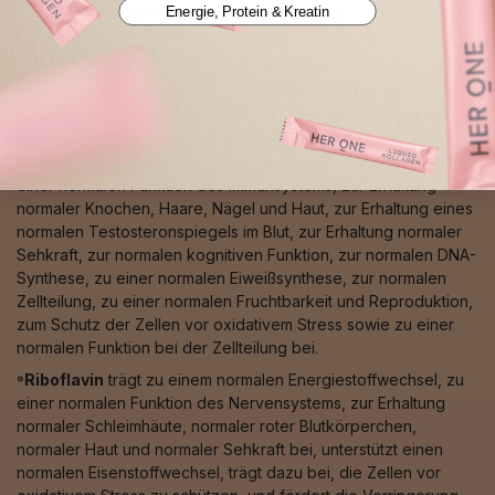
Energie, Protein & Kreatin
Stress, zur normalen Pigmentierung von Haut und Haaren, zum
normalen Eisentransport sowie zu einer normalen
Bindegewebsbildung bei.
⁸Zink
trägt zu einem normalen Säure-Basen-Stoffwechsel, zu
einem normalen Makronährstoff-, Kohlenhydrat-, Fettsäure-
und Proteinstoffwechsel, zu einem normalen Vitamin-A-
Stoffwechsel, zu einem normalen Energiestoffwechsel, zu
einer normalen Funktion des Immunsystems, zur Erhaltung
normaler Knochen, Haare, Nägel und Haut, zur Erhaltung eines
normalen Testosteronspiegels im Blut, zur Erhaltung normaler
Sehkraft, zur normalen kognitiven Funktion, zur normalen DNA-
Synthese, zu einer normalen Eiweißsynthese, zur normalen
Zellteilung, zu einer normalen Fruchtbarkeit und Reproduktion,
zum Schutz der Zellen vor oxidativem Stress sowie zu einer
normalen Funktion bei der Zellteilung bei.
⁹Riboflavin
trägt zu einem normalen Energiestoffwechsel, zu
einer normalen Funktion des Nervensystems, zur Erhaltung
normaler Schleimhäute, normaler roter Blutkörperchen,
normaler Haut und normaler Sehkraft bei, unterstützt einen
normalen Eisenstoffwechsel, trägt dazu bei, die Zellen vor