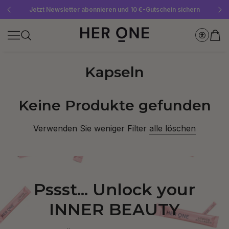
Gratis SLEEP WELL ab 69 € MBW - nur solange der Vorrat reicht!
Jetzt Newsletter abonnieren und 10 €-Gutschein sichern
Bis zu 30 % sparen mit unseren Spar-Abos
Kapseln
Keine Produkte gefunden
Verwenden Sie weniger Filter
alle löschen
Pssst... Unlock your
INNER BEAUTY