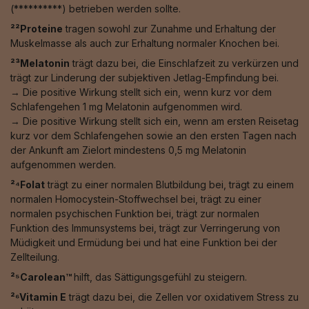
(**********) betrieben werden sollte.
²²Proteine
tragen sowohl zur Zunahme und Erhaltung der
Muskelmasse als auch zur Erhaltung normaler Knochen bei.
²³Melatonin
trägt dazu bei, die Einschlafzeit zu verkürzen und
trägt zur Linderung der subjektiven Jetlag-Empfindung bei.
→ Die positive Wirkung stellt sich ein, wenn kurz vor dem
Schlafengehen 1 mg Melatonin aufgenommen wird.
→ Die positive Wirkung stellt sich ein, wenn am ersten Reisetag
kurz vor dem Schlafengehen sowie an den ersten Tagen nach
der Ankunft am Zielort mindestens 0,5 mg Melatonin
aufgenommen werden.
²⁴Folat
trägt zu einer normalen Blutbildung bei, trägt zu einem
normalen Homocystein-Stoffwechsel bei, trägt zu einer
normalen psychischen Funktion bei, trägt zur normalen
Funktion des Immunsystems bei, trägt zur Verringerung von
Müdigkeit und Ermüdung bei und hat eine Funktion bei der
Zellteilung.
²⁵Carolean™️
hilft, das Sättigungsgefühl zu steigern.
²⁶Vitamin E
trägt dazu bei, die Zellen vor oxidativem Stress zu