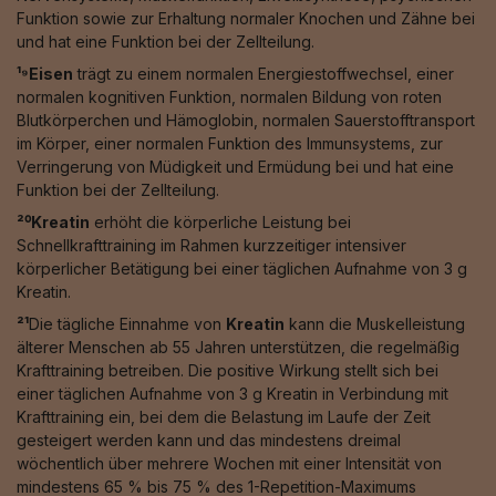
Funktion sowie zur Erhaltung normaler Knochen und Zähne bei
und hat eine Funktion bei der Zellteilung.
¹⁹Eisen
trägt zu einem normalen Energiestoffwechsel, einer
normalen kognitiven Funktion, normalen Bildung von roten
Blutkörperchen und Hämoglobin, normalen Sauerstofftransport
im Körper, einer normalen Funktion des Immunsystems, zur
Verringerung von Müdigkeit und Ermüdung bei und hat eine
Funktion bei der Zellteilung.
²⁰Kreatin
erhöht die körperliche Leistung bei
Schnellkrafttraining im Rahmen kurzzeitiger intensiver
körperlicher Betätigung bei einer täglichen Aufnahme von 3 g
Kreatin.
²¹
Die tägliche Einnahme von
Kreatin
kann die Muskelleistung
älterer Menschen ab 55 Jahren unterstützen, die regelmäßig
Krafttraining betreiben. Die positive Wirkung stellt sich bei
einer täglichen Aufnahme von 3 g Kreatin in Verbindung mit
Krafttraining ein, bei dem die Belastung im Laufe der Zeit
gesteigert werden kann und das mindestens dreimal
wöchentlich über mehrere Wochen mit einer Intensität von
mindestens 65 % bis 75 % des 1-Repetition-Maximums