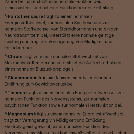
Zähne bei, unterstützt eine normale Funktion des
Immunsystems und hat eine Funktion bei der Zellteilung.
¹⁴Pantothensäure
trägt zu einem normalen
Energiestoffwechsel, zur normalen Synthese und zum
normalen Stoffwechsel von Steroidhormonen und einigen
Neurotransmittern bei, unterstützt eine normale geistige
Leistung und trägt zur Verringerung von Müdigkeit und
Ermüdung bei.
¹⁵Chrom
trägt zu einem normalen Stoffwechsel von
Makronährstoffen bei und unterstützt die Aufrechterhaltung
eines normalen Blutzuckerspiegels.
¹⁶Glucomannan
trägt im Rahmen einer kalorienarmen
Ernährung zum Gewichtsverlust bei.
¹⁷Thiamin
trägt zu einem normalen Energiestoffwechsel, zur
normalen Funktion des Nervensystems, zur normalen
psychischen Funktion sowie zur normalen Herzfunktion bei.
¹⁸Magnesium
trägt zu einem normalen Energiestoffwechsel,
trägt zur Verringerung vin Müdigkeit und Ermüdung,
Elektrolytgleichgewicht, einer normalen Funktion des
Nervensystems, Muskelfunktion, Eiweißsynthese, psychischen