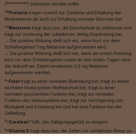
(**********) betrieben werden sollte.
²²Proteine
tragen sowohl zur Zunahme und Erhaltung der
Muskelmasse als auch zur Erhaltung normaler Knochen bei.
²³Melatonin
trägt dazu bei, die Einschlafzeit zu verkürzen und
trägt zur Linderung der subjektiven Jetlag-Empfindung bei.
→ Die positive Wirkung stellt sich ein, wenn kurz vor dem
Schlafengehen 1 mg Melatonin aufgenommen wird.
→ Die positive Wirkung stellt sich ein, wenn am ersten Reisetag
kurz vor dem Schlafengehen sowie an den ersten Tagen nach
der Ankunft am Zielort mindestens 0,5 mg Melatonin
aufgenommen werden.
²⁴Folat
trägt zu einer normalen Blutbildung bei, trägt zu einem
normalen Homocystein-Stoffwechsel bei, trägt zu einer
normalen psychischen Funktion bei, trägt zur normalen
Funktion des Immunsystems bei, trägt zur Verringerung von
Müdigkeit und Ermüdung bei und hat eine Funktion bei der
Zellteilung.
²⁵Carolean™️
hilft, das Sättigungsgefühl zu steigern.
²⁶Vitamin E
trägt dazu bei, die Zellen vor oxidativem Stress zu