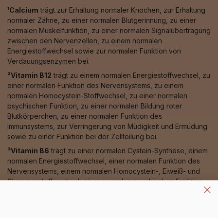
¹Calcium
trägt zur Erhaltung normaler Knochen, zur Erhaltung
normaler Zähne, zu einer normalen Blutgerinnung, zu einer
normalen Muskelfunktion, zu einer normalen Signalübertragung
zwischen den Nervenzellen, zu einem normalen
Energiestoffwechsel sowie zur normalen Funktion von
Verdauungsenzymen bei.
²Vitamin B12
trägt zu einem normalen Energiestoffwechsel, zu
einer normalen Funktion des Nervensystems, zu einem
normalen Homocystein-Stoffwechsel, zu einer normalen
psychischen Funktion, zu einer normalen Bildung roter
Blutkörperchen, zu einer normalen Funktion des
Immunsystems, zur Verringerung von Müdigkeit und Ermüdung
sowie zu einer Funktion bei der Zellteilung bei.
³Vitamin B6
trägt zu einer normalen Cystein-Synthese, einem
normalen Energiestoffwechsel, einer normalen Funktion des
Nervensystems, einem normalen Homocystein-, Eiweiß- und
Glycogenstoffwechsel, einer normalen psychischen Funktion,
der normalen Bildung roter Blutkörperchen, einer normalen
Funktion des Immunsystems, zur Verringerung von Müdigkeit
und Ermüdung sowie zur Regulierung der Hormontätigkeit bei.