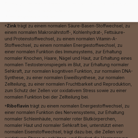
Stress, zur normalen Pigmentierung von Haut und Haaren, zum
normalen Eisentransport sowie zu einer normalen
Bindegewebsbildung bei.
⁸Zink
trägt zu einem normalen Säure-Basen-Stoffwechsel, zu
einem normalen Makronährstoff-, Kohlenhydrat-, Fettsäure-
und Proteinstoffwechsel, zu einem normalen Vitamin-A-
Stoffwechsel, zu einem normalen Energiestoffwechsel, zu
einer normalen Funktion des Immunsystems, zur Erhaltung
normaler Knochen, Haare, Nägel und Haut, zur Erhaltung eines
normalen Testosteronspiegels im Blut, zur Erhaltung normaler
Sehkraft, zur normalen kognitiven Funktion, zur normalen DNA-
Synthese, zu einer normalen Eiweißsynthese, zur normalen
Zellteilung, zu einer normalen Fruchtbarkeit und Reproduktion,
zum Schutz der Zellen vor oxidativem Stress sowie zu einer
normalen Funktion bei der Zellteilung bei.
⁹Riboflavin
trägt zu einem normalen Energiestoffwechsel, zu
einer normalen Funktion des Nervensystems, zur Erhaltung
normaler Schleimhäute, normaler roter Blutkörperchen,
normaler Haut und normaler Sehkraft bei, unterstützt einen
normalen Eisenstoffwechsel, trägt dazu bei, die Zellen vor