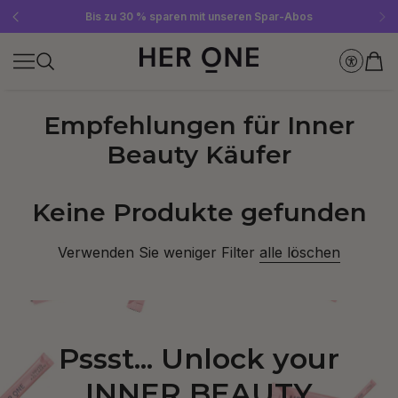
Gratis SLEEP WELL ab 69 € MBW - nur solange der Vorrat reicht!
Jetzt Newsletter abonnieren und 10 €-Gutschein sichern
Bis zu 30 % sparen mit unseren Spar-Abos
Empfehlungen für Inner
Beauty Käufer
Keine Produkte gefunden
Verwenden Sie weniger Filter
alle löschen
Pssst... Unlock your
INNER BEAUTY