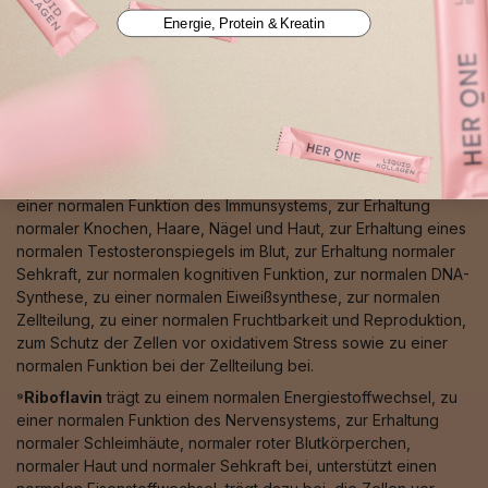
des Nervensystems, zum Schutz der Zellen vor oxidativem
Energie, Protein & Kreatin
Stress, zur normalen Pigmentierung von Haut und Haaren, zum
normalen Eisentransport sowie zu einer normalen
Bindegewebsbildung bei.
⁸Zink
trägt zu einem normalen Säure-Basen-Stoffwechsel, zu
einem normalen Makronährstoff-, Kohlenhydrat-, Fettsäure-
und Proteinstoffwechsel, zu einem normalen Vitamin-A-
Stoffwechsel, zu einem normalen Energiestoffwechsel, zu
einer normalen Funktion des Immunsystems, zur Erhaltung
normaler Knochen, Haare, Nägel und Haut, zur Erhaltung eines
normalen Testosteronspiegels im Blut, zur Erhaltung normaler
Sehkraft, zur normalen kognitiven Funktion, zur normalen DNA-
Synthese, zu einer normalen Eiweißsynthese, zur normalen
Zellteilung, zu einer normalen Fruchtbarkeit und Reproduktion,
zum Schutz der Zellen vor oxidativem Stress sowie zu einer
normalen Funktion bei der Zellteilung bei.
⁹Riboflavin
trägt zu einem normalen Energiestoffwechsel, zu
einer normalen Funktion des Nervensystems, zur Erhaltung
normaler Schleimhäute, normaler roter Blutkörperchen,
normaler Haut und normaler Sehkraft bei, unterstützt einen