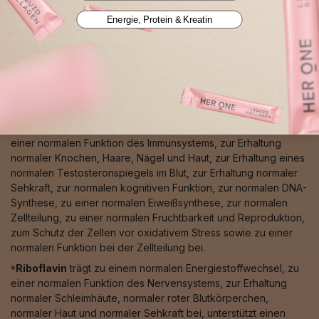
normalen Funktion des Immunsystems, zur normalen Funktion
des Nervensystems, zum Schutz der Zellen vor oxidativem
Energie, Protein & Kreatin
Stress, zur normalen Pigmentierung von Haut und Haaren, zum
normalen Eisentransport sowie zu einer normalen
Bindegewebsbildung bei.
⁸Zink
trägt zu einem normalen Säure-Basen-Stoffwechsel, zu
einem normalen Makronährstoff-, Kohlenhydrat-, Fettsäure-
und Proteinstoffwechsel, zu einem normalen Vitamin-A-
Stoffwechsel, zu einem normalen Energiestoffwechsel, zu
einer normalen Funktion des Immunsystems, zur Erhaltung
normaler Knochen, Haare, Nägel und Haut, zur Erhaltung eines
normalen Testosteronspiegels im Blut, zur Erhaltung normaler
Sehkraft, zur normalen kognitiven Funktion, zur normalen DNA-
Synthese, zu einer normalen Eiweißsynthese, zur normalen
Zellteilung, zu einer normalen Fruchtbarkeit und Reproduktion,
zum Schutz der Zellen vor oxidativem Stress sowie zu einer
normalen Funktion bei der Zellteilung bei.
⁹Riboflavin
trägt zu einem normalen Energiestoffwechsel, zu
einer normalen Funktion des Nervensystems, zur Erhaltung
normaler Schleimhäute, normaler roter Blutkörperchen,
normaler Haut und normaler Sehkraft bei, unterstützt einen