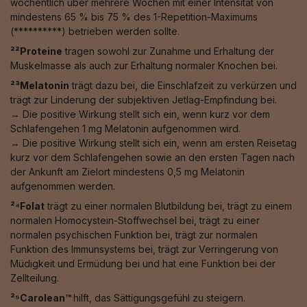
wöchentlich über mehrere Wochen mit einer Intensität von
mindestens 65 % bis 75 % des 1-Repetition-Maximums
(**********) betrieben werden sollte.
²²Proteine
tragen sowohl zur Zunahme und Erhaltung der
Muskelmasse als auch zur Erhaltung normaler Knochen bei.
²³Melatonin
trägt dazu bei, die Einschlafzeit zu verkürzen und
trägt zur Linderung der subjektiven Jetlag-Empfindung bei.
→ Die positive Wirkung stellt sich ein, wenn kurz vor dem
Schlafengehen 1 mg Melatonin aufgenommen wird.
→ Die positive Wirkung stellt sich ein, wenn am ersten Reisetag
kurz vor dem Schlafengehen sowie an den ersten Tagen nach
der Ankunft am Zielort mindestens 0,5 mg Melatonin
aufgenommen werden.
²⁴Folat
trägt zu einer normalen Blutbildung bei, trägt zu einem
normalen Homocystein-Stoffwechsel bei, trägt zu einer
normalen psychischen Funktion bei, trägt zur normalen
Funktion des Immunsystems bei, trägt zur Verringerung von
Müdigkeit und Ermüdung bei und hat eine Funktion bei der
Zellteilung.
²⁵Carolean™️
hilft, das Sättigungsgefühl zu steigern.