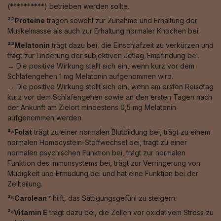
(**********) betrieben werden sollte.
²²Proteine
tragen sowohl zur Zunahme und Erhaltung der
Muskelmasse als auch zur Erhaltung normaler Knochen bei.
²³Melatonin
trägt dazu bei, die Einschlafzeit zu verkürzen und
trägt zur Linderung der subjektiven Jetlag-Empfindung bei.
→ Die positive Wirkung stellt sich ein, wenn kurz vor dem
Schlafengehen 1 mg Melatonin aufgenommen wird.
→ Die positive Wirkung stellt sich ein, wenn am ersten Reisetag
kurz vor dem Schlafengehen sowie an den ersten Tagen nach
der Ankunft am Zielort mindestens 0,5 mg Melatonin
aufgenommen werden.
²⁴Folat
trägt zu einer normalen Blutbildung bei, trägt zu einem
normalen Homocystein-Stoffwechsel bei, trägt zu einer
normalen psychischen Funktion bei, trägt zur normalen
Funktion des Immunsystems bei, trägt zur Verringerung von
Müdigkeit und Ermüdung bei und hat eine Funktion bei der
Zellteilung.
²⁵Carolean™️
hilft, das Sättigungsgefühl zu steigern.
²⁶Vitamin E
trägt dazu bei, die Zellen vor oxidativem Stress zu