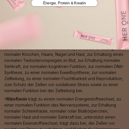
Energie, Protein & Kreatin
Stress, zur normalen Pigmentierung von Haut und Haaren, zum
normalen Eisentransport sowie zu einer normalen
Bindegewebsbildung bei.
⁸Zink
trägt zu einem normalen Säure-Basen-Stoffwechsel, zu
einem normalen Makronährstoff-, Kohlenhydrat-, Fettsäure-
und Proteinstoffwechsel, zu einem normalen Vitamin-A-
Stoffwechsel, zu einem normalen Energiestoffwechsel, zu
einer normalen Funktion des Immunsystems, zur Erhaltung
normaler Knochen, Haare, Nägel und Haut, zur Erhaltung eines
normalen Testosteronspiegels im Blut, zur Erhaltung normaler
Sehkraft, zur normalen kognitiven Funktion, zur normalen DNA-
Synthese, zu einer normalen Eiweißsynthese, zur normalen
Zellteilung, zu einer normalen Fruchtbarkeit und Reproduktion,
zum Schutz der Zellen vor oxidativem Stress sowie zu einer
normalen Funktion bei der Zellteilung bei.
⁹Riboflavin
trägt zu einem normalen Energiestoffwechsel, zu
einer normalen Funktion des Nervensystems, zur Erhaltung
normaler Schleimhäute, normaler roter Blutkörperchen,
normaler Haut und normaler Sehkraft bei, unterstützt einen
normalen Eisenstoffwechsel, trägt dazu bei, die Zellen vor