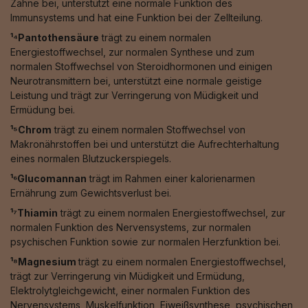
Zähne bei, unterstützt eine normale Funktion des
Immunsystems und hat eine Funktion bei der Zellteilung.
¹⁴Pantothensäure
trägt zu einem normalen
Energiestoffwechsel, zur normalen Synthese und zum
normalen Stoffwechsel von Steroidhormonen und einigen
Neurotransmittern bei, unterstützt eine normale geistige
Leistung und trägt zur Verringerung von Müdigkeit und
Ermüdung bei.
¹⁵Chrom
trägt zu einem normalen Stoffwechsel von
Makronährstoffen bei und unterstützt die Aufrechterhaltung
eines normalen Blutzuckerspiegels.
¹⁶Glucomannan
trägt im Rahmen einer kalorienarmen
Ernährung zum Gewichtsverlust bei.
¹⁷Thiamin
trägt zu einem normalen Energiestoffwechsel, zur
normalen Funktion des Nervensystems, zur normalen
psychischen Funktion sowie zur normalen Herzfunktion bei.
¹⁸Magnesium
trägt zu einem normalen Energiestoffwechsel,
trägt zur Verringerung vin Müdigkeit und Ermüdung,
Elektrolytgleichgewicht, einer normalen Funktion des
Nervensystems, Muskelfunktion, Eiweißsynthese, psychischen