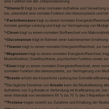
eine Funktion bei der Zellspezialisierung.
¹³Vitamin D
trägt zu einer normalen Aufnahme und Verwertung vo
bei, unterstützt eine normale Funktion des Immunsystems und hat e
¹⁴Pantothensäure
trägt zu einem normalen Energiestoffwechsel
normale geistige Leistung und trägt zur Verringerung von Müdigk
¹⁵Chrom
trägt zu einem normalen Stoffwechsel von Makronährstof
¹⁶Glucomannan
trägt im Rahmen einer kalorienarmen Ernährung 
¹⁷Thiamin
trägt zu einem normalen Energiestoffwechsel, zur nor
¹⁸Magnesium
trägt zu einem normalen Energiestoffwechsel, trä
Muskelfunktion, Eiweißsynthese, psychischen Funktion sowie zur 
¹⁹Eisen
trägt zu einem normalen Energiestoffwechsel, einer norm
normalen Funktion des Immunsystems, zur Verringerung von Müdig
²⁰Kreatin
erhöht die körperliche Leistung bei Schnellkrafttrainin
²¹
Die tägliche Einnahme von
Kreatin
kann die Muskelleistung älte
Aufnahme von 3 g Kreatin in Verbindung mit Krafttraining ein, b
einer Intensität von mindestens 65 % bis 75 % des 1-Repetition-
²²Proteine
tragen sowohl zur Zunahme und Erhaltung der Muskel