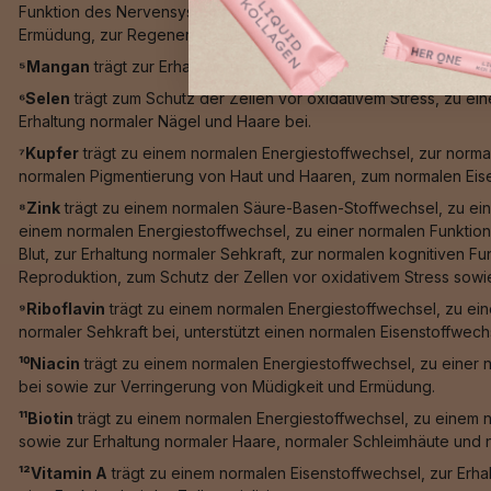
Funktion des Nervensystems, einer normalen psychischen Funktio
Ermüdung, zur Regeneration der reduzierten Form von Vitamin E
⁵Mangan
trägt zur Erhaltung normaler Knochen, zu einer norma
⁶Selen
trägt zum Schutz der Zellen vor oxidativem Stress, zu e
Erhaltung normaler Nägel und Haare bei.
⁷Kupfer
trägt zu einem normalen Energiestoffwechsel, zur norma
normalen Pigmentierung von Haut und Haaren, zum normalen Eis
⁸Zink
trägt zu einem normalen Säure-Basen-Stoffwechsel, zu ein
einem normalen Energiestoffwechsel, zu einer normalen Funktion
Blut, zur Erhaltung normaler Sehkraft, zur normalen kognitiven F
Reproduktion, zum Schutz der Zellen vor oxidativem Stress sowie 
⁹Riboflavin
trägt zu einem normalen Energiestoffwechsel, zu ein
normaler Sehkraft bei, unterstützt einen normalen Eisenstoffwech
¹⁰Niacin
trägt zu einem normalen Energiestoffwechsel, zu einer 
bei sowie zur Verringerung von Müdigkeit und Ermüdung.
¹¹Biotin
trägt zu einem normalen Energiestoffwechsel, zu einem 
sowie zur Erhaltung normaler Haare, normaler Schleimhäute und n
¹²Vitamin A
trägt zu einem normalen Eisenstoffwechsel, zur Erha