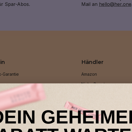
für Spar-Abos.
Mail an
hello@her.one
in
Händler
k-Garantie
Amazon
ramm
Niche Beauty
en werben
Shop Apotheke
TY All in One
DEIN GEHEIME
stseller
r Programm