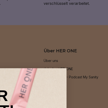
.
verschlüsselt verarbeitet.
Über HER ONE
Über uns
Jobs bei HER ONE
Podcast: PMS - Podcast My Sanity
Blog
R