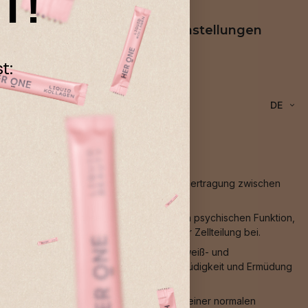
T!
rung
Cookie-Einstellungen
t:
DE
Muskelfunktion, zu einer normalen Signalübertragung zwischen
ocystein-Stoffwechsel, zu einer normalen psychischen Funktion,
rmüdung sowie zu einer Funktion bei der Zellteilung bei.
ystems, einem normalen Homocystein-, Eiweiß- und
des Immunsystems, zur Verringerung von Müdigkeit und Ermüdung
, zu einem normalen Energiestoffwechsel, einer normalen