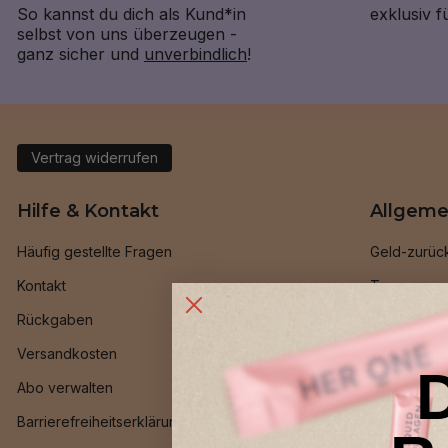
So kannst du dich als Kund*in
exklusiv 
selbst von uns überzeugen -
ganz sicher und
unverbindlich
!
Vertrag widerrufen
Hilfe & Kontakt
Allgeme
Häufig gestellte Fragen
Geld-zurüc
Kontakt
Treueprog
Rückgaben
Freund*inn
Versandkosten
INNER BEAU
Abo verwalten
HER ONE Be
Barrierefreiheitserklärung
Ambassado