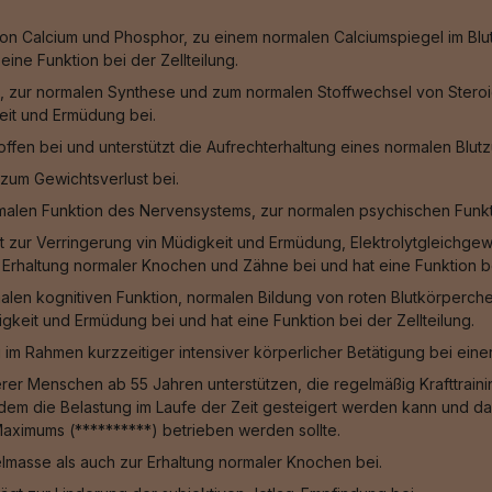
n Calcium und Phosphor, zu einem normalen Calciumspiegel im Blut
ine Funktion bei der Zellteilung.
, zur normalen Synthese und zum normalen Stoffwechsel von Steroid
eit und Ermüdung bei.
fen bei und unterstützt die Aufrechterhaltung eines normalen Blut
zum Gewichtsverlust bei.
malen Funktion des Nervensystems, zur normalen psychischen Funkt
gt zur Verringerung vin Müdigkeit und Ermüdung, Elektrolytgleichge
Erhaltung normaler Knochen und Zähne bei und hat eine Funktion bei
alen kognitiven Funktion, normalen Bildung von roten Blutkörperche
keit und Ermüdung bei und hat eine Funktion bei der Zellteilung.
g im Rahmen kurzzeitiger intensiver körperlicher Betätigung bei ein
rer Menschen ab 55 Jahren unterstützen, die regelmäßig Krafttraining
ei dem die Belastung im Laufe der Zeit gesteigert werden kann und
Maximums (**********) betrieben werden sollte.
masse als auch zur Erhaltung normaler Knochen bei.