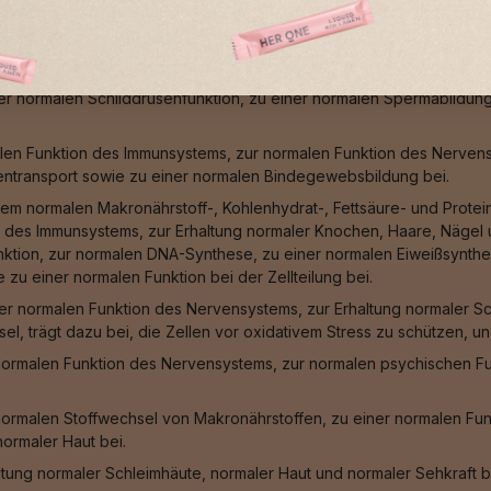
n, einer normalen Funktion des Immunsystems, zum Schutz der Zell
 sowie zur Erhöhung der Eisenaufnahme bei.
len Bindegewebsbildung, zum Schutz der Zellen vor oxidativem Stre
iner normalen Schilddrüsenfunktion, zu einer normalen Spermabildun
len Funktion des Immunsystems, zur normalen Funktion des Nervensy
entransport sowie zu einer normalen Bindegewebsbildung bei.
em normalen Makronährstoff-, Kohlenhydrat-, Fettsäure- und Protei
 des Immunsystems, zur Erhaltung normaler Knochen, Haare, Nägel u
unktion, zur normalen DNA-Synthese, zu einer normalen Eiweißsynthes
zu einer normalen Funktion bei der Zellteilung bei.
er normalen Funktion des Nervensystems, zur Erhaltung normaler Sc
sel, trägt dazu bei, die Zellen vor oxidativem Stress zu schützen, 
normalen Funktion des Nervensystems, zur normalen psychischen Fu
normalen Stoffwechsel von Makronährstoffen, zu einer normalen Fu
ormaler Haut bei.
ltung normaler Schleimhäute, normaler Haut und normaler Sehkraft b