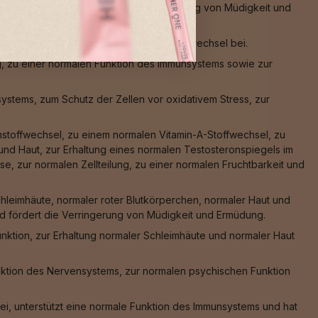
en vor oxidativem Stress, zur Verringerung von Müdigkeit und
ss sowie zu einem normalen Energiestoffwechsel bei.
g, zu einer normalen Funktion des Immunsystems sowie zur
stems, zum Schutz der Zellen vor oxidativem Stress, zur
nstoffwechsel, zu einem normalen Vitamin-A-Stoffwechsel, zu
nd Haut, zur Erhaltung eines normalen Testosteronspiegels im
e, zur normalen Zellteilung, zu einer normalen Fruchtbarkeit und
hleimhäute, normaler roter Blutkörperchen, normaler Haut und
und fördert die Verringerung von Müdigkeit und Ermüdung.
nktion, zur Erhaltung normaler Schleimhäute und normaler Haut
nktion des Nervensystems, zur normalen psychischen Funktion
ei, unterstützt eine normale Funktion des Immunsystems und hat