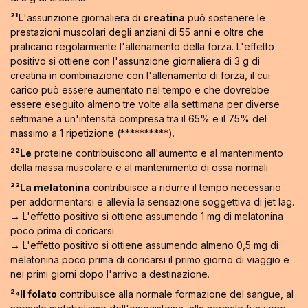
²¹L
'assunzione giornaliera di
creatina
può sostenere le
prestazioni muscolari degli anziani di 55 anni e oltre che
praticano regolarmente l'allenamento della forza. L'effetto
positivo si ottiene con l'assunzione giornaliera di 3 g di
creatina in combinazione con l'allenamento di forza, il cui
carico può essere aumentato nel tempo e che dovrebbe
essere eseguito almeno tre volte alla settimana per diverse
settimane a un'intensità compresa tra il 65% e il 75% del
massimo a 1 ripetizione (**********).
²²Le
proteine contribuiscono all'aumento e al mantenimento
della massa muscolare e al mantenimento di ossa normali.
²³La melatonina
contribuisce a ridurre il tempo necessario
per addormentarsi e allevia la sensazione soggettiva di jet lag.
→ L'effetto positivo si ottiene assumendo 1 mg di melatonina
poco prima di coricarsi.
→ L'effetto positivo si ottiene assumendo almeno 0,5 mg di
melatonina poco prima di coricarsi il primo giorno di viaggio e
nei primi giorni dopo l'arrivo a destinazione.
²⁴Il folato
contribuisce alla normale formazione del sangue, al