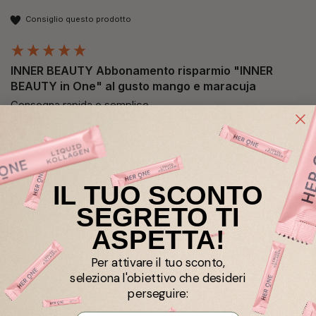
Consiglio questo prodotto
INNER BEAUTY Abbonamento risparmio "INNER
BEAUTY in One" al gusto mango e maracuja
Consegna rapida e semplice
IL TUO SCONTO
Cliente verificato
SEGRETO TI
Jennifer
ASPETTA!
Wiener Neudorf, Austria
Consiglio questo prodotto
Per attivare il tuo sconto,
seleziona l'obiettivo che desideri
perseguire:
INNER BEAUTY Abbonamento risparmio "INNER