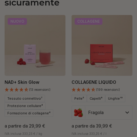
sicuramente
NUOVO
COLLAGENE
NAD+ Skin Glow
COLLAGENE LIQUIDO
(13 recensioni)
(199 recensioni)
Tessuto connettivo⁷
Pelle⁵
Capelli⁸
Unghie¹⁰
Protezione cellulare⁴
Fragola
Formazione di collagene⁴
a partire da
29,99 €
a partire da
39,99 €
IVA inclusa 333,23 € / kg
IVA inclusa 333,25 € / l