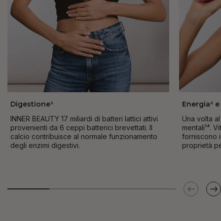
Digestione¹
Energia² e
INNER BEAUTY 17 miliardi di batteri lattici attivi
Una volta a
provenienti da 6 ceppi batterici brevettati. Il
mentali¹⁴. V
calcio contribuisce al normale funzionamento
forniscono 
degli enzimi digestivi.
proprietà pe