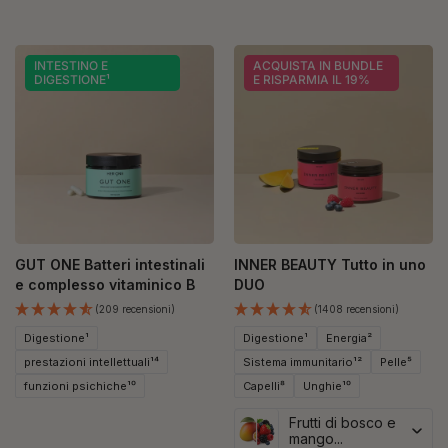
INTESTINO E
ACQUISTA IN BUNDLE
DIGESTIONE¹
E RISPARMIA IL 19%
GUT ONE Batteri intestinali
INNER BEAUTY Tutto in uno
e complesso vitaminico B
DUO
(209 recensioni)
(1408 recensioni)
Digestione¹
Digestione¹
Energia²
prestazioni intellettuali¹⁴
Sistema immunitario¹²
Pelle⁵
funzioni psichiche¹⁰
Capelli⁸
Unghie¹⁰
Frutti di bosco e
mango...