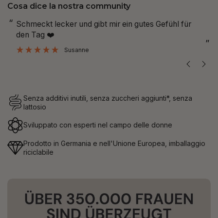
Cosa dice la nostra community
“
“
Haut, Haare, inneres Wohlbefinden haben sich
Der Preis is
positiv geändert.
”
”
Anonimo
Senza additivi inutili, senza zuccheri aggiunti*, senza
lattosio
Sviluppato con esperti nel campo delle donne
Prodotto in Germania e nell'Unione Europea, imballaggio
riciclabile