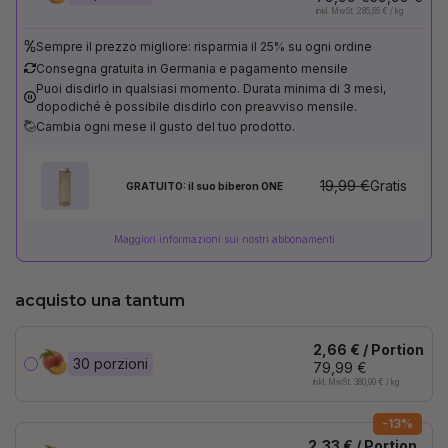
inkl. MwSt. 285,66 € / kg
Sempre il prezzo migliore: risparmia il 25% su ogni ordine
Consegna gratuita in Germania e pagamento mensile
Puoi disdirlo in qualsiasi momento. Durata minima di 3 mesi,
dopodiché è possibile disdirlo con preavviso mensile.
Cambia ogni mese il gusto del tuo prodotto.
19,99 €
Gratis
GRATUITO: il suo biberon ONE
Maggiori informazioni sui nostri abbonamenti
acquisto una tantum
2,66 € / Portion
30 porzioni
79,99 €
inkl. MwSt. 380,90 € / kg
-13%
2,33 € / Portion