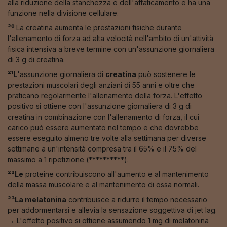
alla riduzione della stanchezza e dell'affaticamento e ha una
funzione nella divisione cellulare.
²⁰
La creatina aumenta le prestazioni fisiche durante
l'allenamento di forza ad alta velocità nell'ambito di un'attività
fisica intensiva a breve termine con un'assunzione giornaliera
di 3 g di creatina.
²¹L
'assunzione giornaliera di
creatina
può sostenere le
prestazioni muscolari degli anziani di 55 anni e oltre che
praticano regolarmente l'allenamento della forza. L'effetto
positivo si ottiene con l'assunzione giornaliera di 3 g di
creatina in combinazione con l'allenamento di forza, il cui
carico può essere aumentato nel tempo e che dovrebbe
essere eseguito almeno tre volte alla settimana per diverse
settimane a un'intensità compresa tra il 65% e il 75% del
massimo a 1 ripetizione (**********).
²²Le
proteine contribuiscono all'aumento e al mantenimento
della massa muscolare e al mantenimento di ossa normali.
²³La melatonina
contribuisce a ridurre il tempo necessario
per addormentarsi e allevia la sensazione soggettiva di jet lag.
→ L'effetto positivo si ottiene assumendo 1 mg di melatonina