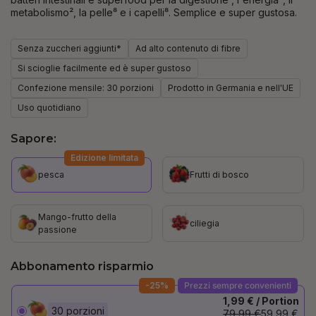
metabolismo², la pelle⁸ e i capelli⁸. Semplice e super gustosa.
Senza zuccheri aggiunti*
Ad alto contenuto di fibre
Si scioglie facilmente ed è super gustoso
Confezione mensile: 30 porzioni
Prodotto in Germania e nell'UE
Uso quotidiano
Sapore:
Edizione limitata
pesca
Frutti di bosco
Mango-frutto della
ciliegia
passione
Abbonamento risparmio
-25%
Prezzi sempre convenienti
1,99 € / Portion
30 porzioni
79,99 €
59,99 €