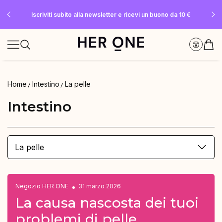
SLEEP WELL in omaggio a partire da 69 € di spesa minima – solo fino a
Risparmia fino al 30% con Subscriptions nostri Subscriptions
Iscriviti subito alla newsletter e ricevi un buono da 10 €
esaurimento scorte!
Home
Intestino
La pelle
Intestino
La pelle
Negozio HER ONE
31 marzo 2026
La causa nascosta dei tuoi
problemi di pelle