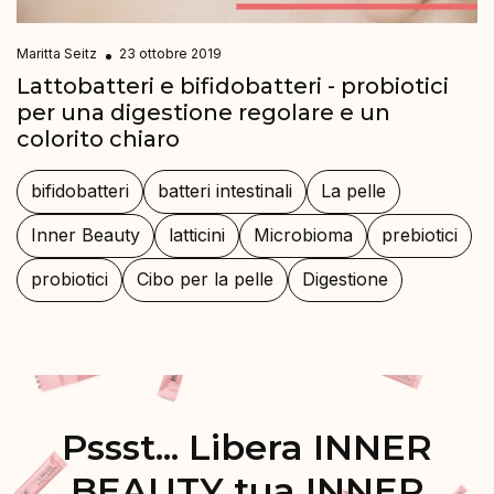
Maritta Seitz
23 ottobre 2019
Lattobatteri e bifidobatteri - probiotici
per una digestione regolare e un
colorito chiaro
bifidobatteri
batteri intestinali
La pelle
Inner Beauty
latticini
Microbioma
prebiotici
probiotici
Cibo per la pelle
Digestione
Pssst... Libera INNER
BEAUTY tua INNER