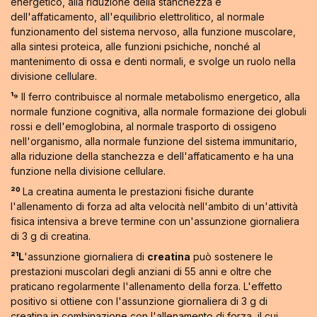
energetico, alla riduzione della stanchezza e
dell'affaticamento, all'equilibrio elettrolitico, al normale
funzionamento del sistema nervoso, alla funzione muscolare,
alla sintesi proteica, alle funzioni psichiche, nonché al
mantenimento di ossa e denti normali, e svolge un ruolo nella
divisione cellulare.
¹⁹
Il ferro contribuisce al normale metabolismo energetico, alla
normale funzione cognitiva, alla normale formazione dei globuli
rossi e dell'emoglobina, al normale trasporto di ossigeno
nell'organismo, alla normale funzione del sistema immunitario,
alla riduzione della stanchezza e dell'affaticamento e ha una
funzione nella divisione cellulare.
²⁰
La creatina aumenta le prestazioni fisiche durante
l'allenamento di forza ad alta velocità nell'ambito di un'attività
fisica intensiva a breve termine con un'assunzione giornaliera
di 3 g di creatina.
²¹L
'assunzione giornaliera di
creatina
può sostenere le
prestazioni muscolari degli anziani di 55 anni e oltre che
praticano regolarmente l'allenamento della forza. L'effetto
positivo si ottiene con l'assunzione giornaliera di 3 g di
creatina in combinazione con l'allenamento di forza, il cui