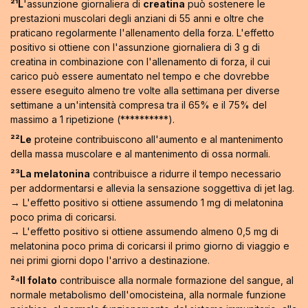
²¹L
'assunzione giornaliera di
creatina
può sostenere le
prestazioni muscolari degli anziani di 55 anni e oltre che
praticano regolarmente l'allenamento della forza. L'effetto
positivo si ottiene con l'assunzione giornaliera di 3 g di
creatina in combinazione con l'allenamento di forza, il cui
carico può essere aumentato nel tempo e che dovrebbe
essere eseguito almeno tre volte alla settimana per diverse
settimane a un'intensità compresa tra il 65% e il 75% del
massimo a 1 ripetizione (**********).
²²Le
proteine contribuiscono all'aumento e al mantenimento
della massa muscolare e al mantenimento di ossa normali.
²³La melatonina
contribuisce a ridurre il tempo necessario
per addormentarsi e allevia la sensazione soggettiva di jet lag.
→ L'effetto positivo si ottiene assumendo 1 mg di melatonina
poco prima di coricarsi.
→ L'effetto positivo si ottiene assumendo almeno 0,5 mg di
melatonina poco prima di coricarsi il primo giorno di viaggio e
nei primi giorni dopo l'arrivo a destinazione.
²⁴Il folato
contribuisce alla normale formazione del sangue, al
normale metabolismo dell'omocisteina, alla normale funzione