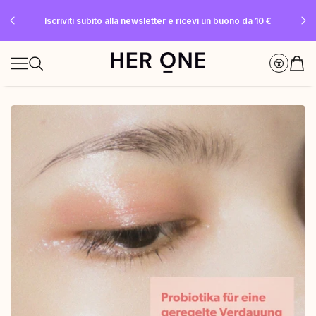
SLEEP WELL in omaggio a partire da 69 € di spesa minima – solo fino a
Risparmia fino al 30% con Subscriptions nostri Subscriptions
Iscriviti subito alla newsletter e ricevi un buono da 10 €
esaurimento scorte!