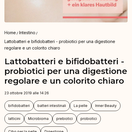
Home
Intestino
Lattobatteri e bifidobatteri - probiotici per una digestione
regolare e un colorito chiaro
Lattobatteri e bifidobatteri -
probiotici per una digestione
regolare e un colorito chiaro
23 ottobre 2019 alle 14:26
bifidobatteri
batteri intestinali
La pelle
Inner Beauty
latticini
Microbioma
prebiotici
probiotici
Cibo per la pelle
Digestione