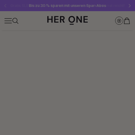
Gratis SLEEP WELL ab 69 € MBW - nur solange der Vorrat reicht!
Jetzt Newsletter abonnieren und 10 €-Gutschein sichern
Bis zu 30 % sparen mit unseren Spar-Abos