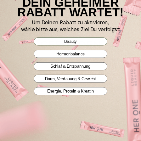
DEIN GEHEIMER
RABATT WARTET!
Um Deinen Rabatt zu aktivieren,
wähle bitte aus, welches Ziel Du verfolgst:
404 SEITE NICHT
GEFUNDEN
Beauty
Hormonbalance
Die Seite, die Sie gesucht haben, existiert nicht.
Schlaf & Entspannung
Weiter einkaufen
Darm, Verdauung & Gewicht
Energie, Protein & Kreatin