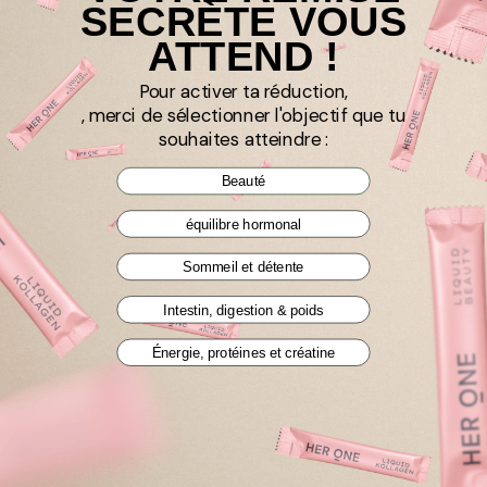
SECRÈTE VOUS
Ingrid
Karlsruhe, Allemagne
ATTEND !
Je recommande ce produit
Pour activer ta réduction,
, merci de sélectionner l'objectif que tu
souhaites atteindre :
Collagène marin en poudre, 30 portions
Beauté
Le collagène marin est très facile à mélanger à mon café du 
matin et  agréable à boire 
équilibre hormonal
Sommeil et détente
Intestin, digestion & poids
Énergie, protéines et créatine
Client vérifié
Marina
Vienne, Autriche
Je recommande ce produit