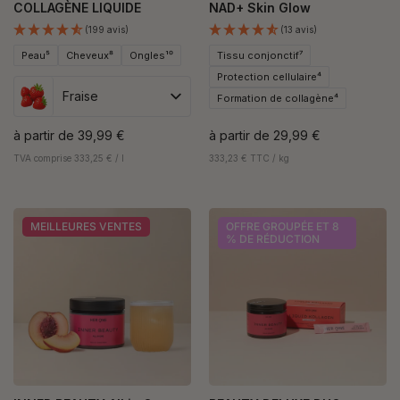
COLLAGÈNE LIQUIDE
NAD+ Skin Glow
(199 avis)
(13 avis)
Peau⁵
Cheveux⁸
Ongles¹⁰
Tissu conjonctif⁷
Protection cellulaire⁴
Fraise
Formation de collagène⁴
à partir de
39,99 €
à partir de
29,99 €
TVA comprise 333,25 € / l
333,23 € TTC / kg
MEILLEURES VENTES
OFFRE GROUPÉE ET 8
% DE RÉDUCTION