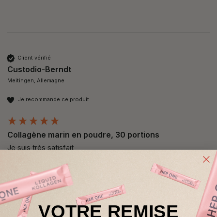
Client vérifié
Custodio-Berndt
Meitingen, Allemagne
Je recommande ce produit
Collagène marin en poudre, 30 portions
Je suis très satisfait 
VOTRE REMISE
Client vérifié