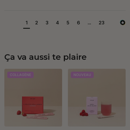
1
2
3
4
5
6
...
23
Ça va aussi te plaire
COLLAGÈNE
NOUVEAU