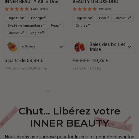
INNER BEAUTY All in One
BEAUTY DELUXE DUO
(1 400 avis)
(199 avis)
Digestion¹
Énergie²
Digestion¹
Peau⁵
Cheveux⁸
Système immunitaire¹²
Peau⁵
Ongles¹⁰
Cheveux⁸
Ongles¹⁰
Baies des bois et
pêche
fraise
à partir de
59,99 €
119,99 €
110,39 €
TVA comprise 380,90 € / kg
334,52 € TTC / kg
Chut... Libérez votre
INNER BEAUTY
Nous avons une surprise pour toi. Inscris-toi pour découvrir ton