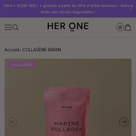
Abonnez-vous dès maintenant à la newsletter et recevez un bon d'achat
Offre « SLEEP WELL » gratuite à partir de 69 € d'achat minimum – dans la
Économisez jusqu'à 30 % grâce à nos Subscriptions
limite des stocks disponibles !
de 10 €
Accueil
COLLAGÈNE MARIN
COLLAGÈNE