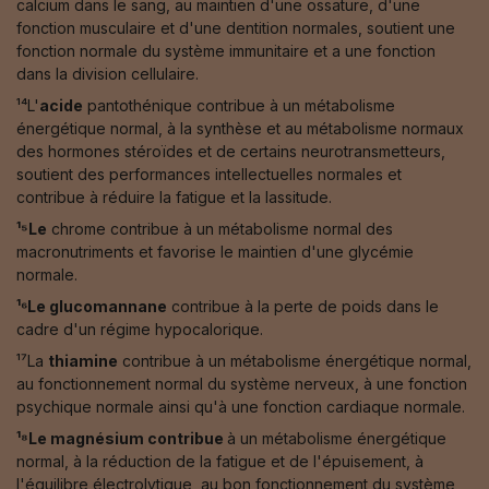
calcium dans le sang, au maintien d'une ossature, d'une
fonction musculaire et d'une dentition normales, soutient une
fonction normale du système immunitaire et a une fonction
dans la division cellulaire.
¹⁴L'
acide
pantothénique contribue à un métabolisme
énergétique normal, à la synthèse et au métabolisme normaux
des hormones stéroïdes et de certains neurotransmetteurs,
soutient des performances intellectuelles normales et
contribue à réduire la fatigue et la lassitude.
¹⁵Le
chrome contribue à un métabolisme normal des
macronutriments et favorise le maintien d'une glycémie
normale.
¹⁶Le glucomannane
contribue à la perte de poids dans le
cadre d'un régime hypocalorique.
¹⁷La
thiamine
contribue à un métabolisme énergétique normal,
au fonctionnement normal du système nerveux, à une fonction
psychique normale ainsi qu'à une fonction cardiaque normale.
¹⁸Le magnésium contribue
à un métabolisme énergétique
normal, à la réduction de la fatigue et de l'épuisement, à
l'équilibre électrolytique, au bon fonctionnement du système