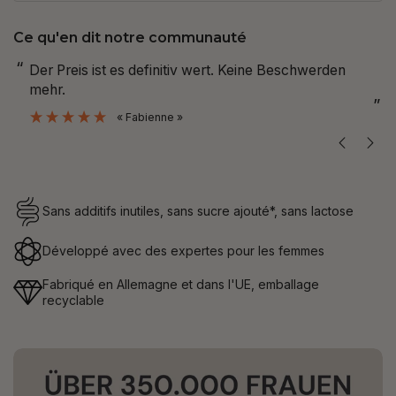
Ce qu'en dit notre communauté
“
“
habe es bereits auch meiner Cousine empfohlen.
Das ist das 
”
Bianca
”
Sans additifs inutiles, sans sucre ajouté*, sans lactose
Développé avec des expertes pour les femmes
Fabriqué en Allemagne et dans l'UE, emballage
recyclable