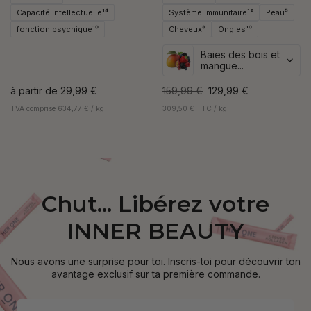
Capacité intellectuelle¹⁴
Système immunitaire¹²
Peau⁵
fonction psychique¹⁰
Cheveux⁸
Ongles¹⁰
Baies des bois et
mangue...
à partir de
29,99 €
159,99 €
129,99 €
TVA comprise 634,77 € / kg
309,50 € TTC / kg
Chut... Libérez votre
INNER BEAUTY
Nous avons une surprise pour toi. Inscris-toi pour découvrir ton
avantage exclusif sur ta première commande.