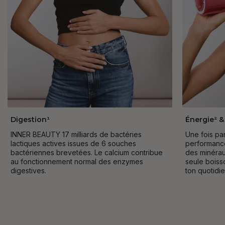
Digestion¹
Énergie² &
INNER BEAUTY 17 milliards de bactéries
Une fois par
lactiques actives issues de 6 souches
performances
bactériennes brevetées. Le calcium contribue
des minérau
au fonctionnement normal des enzymes
seule boiss
digestives.
ton quotidie