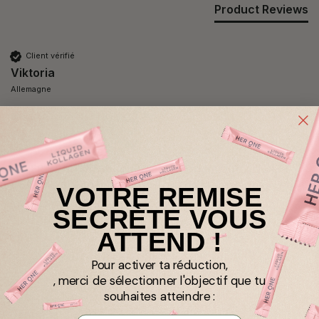
Product Reviews
Client vérifié
Viktoria
Allemagne
Je recommande ce produit
INNER BEAUTY Abonnement économique « INNER
BEAUTY en-un » Mangue-fruit de la passion
VOTRE REMISE
Livraison rapide et simple
SECRÈTE VOUS
ATTEND !
Pour activer ta réduction,
, merci de sélectionner l'objectif que tu
souhaites atteindre :
Client vérifié
Jennifer