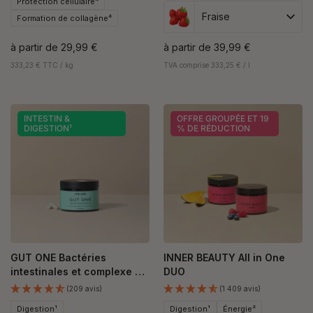
Protection cellulaire⁴
Fraise
Formation de collagène⁴
à partir de
29,99 €
à partir de
39,99 €
333,23 € TTC / kg
TVA comprise 333,25 € / l
INTESTIN &
OFFRE GROUPÉE ET 19
DIGESTION¹
% DE RÉDUCTION
GUT ONE Bactéries
INNER BEAUTY All in One
intestinales et complexe de
DUO
vitamines B
(209 avis)
(1 409 avis)
Digestion¹
Digestion¹
Énergie²