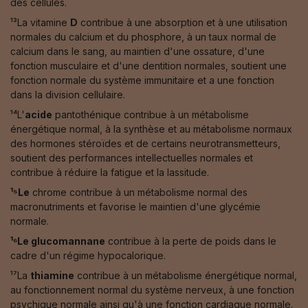
des cellules.
¹³La vitamine
D
contribue à une absorption et à une utilisation
normales du calcium et du phosphore, à un taux normal de
calcium dans le sang, au maintien d'une ossature, d'une
fonction musculaire et d'une dentition normales, soutient une
fonction normale du système immunitaire et a une fonction
dans la division cellulaire.
¹⁴L'
acide
pantothénique contribue à un métabolisme
énergétique normal, à la synthèse et au métabolisme normaux
des hormones stéroïdes et de certains neurotransmetteurs,
soutient des performances intellectuelles normales et
contribue à réduire la fatigue et la lassitude.
¹⁵Le
chrome contribue à un métabolisme normal des
macronutriments et favorise le maintien d'une glycémie
normale.
¹⁶Le glucomannane
contribue à la perte de poids dans le
cadre d'un régime hypocalorique.
¹⁷La
thiamine
contribue à un métabolisme énergétique normal,
au fonctionnement normal du système nerveux, à une fonction
psychique normale ainsi qu'à une fonction cardiaque normale.