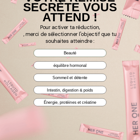
SECRÈTE VOUS
avantage exclusif sur ta première commande.
ATTEND !
Pour activer ta réduction,
, merci de sélectionner l'objectif que tu
souhaites atteindre :
Inscrivez-vous maintenant & économisez !
Beauté
équilibre hormonal
Sommeil et détente
Intestin, digestion & poids
🌟 60 jours de garantie de
remboursement
Énergie, protéines et créatine
Tu pourras ainsi, en tant que client·e,
te faire ta propre opinion sur nous,
en toute sécurité et
sans
engagement
!
🚚 Livraison gratuite
Livraison gratuite à partir de 40 € -