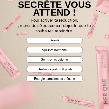
SECRÈTE VOUS
ATTEND !
Pour activer ta réduction,
, merci de sélectionner l'objectif que tu
1
2
3
4
5
souhaites atteindre :
Beauté
équilibre hormonal
Ça va aussi te plaire
Sommeil et détente
Intestin, digestion & poids
NUTRITION ACTIVE
DÉTENTE
Énergie, protéines et créatine