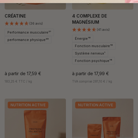
CRÉATINE
4 COMPLEXE DE
MAGNÉSIUM
(36 avis)
(41 avis)
Performance musculaire²¹
Énergie¹⁸
performance physique²⁰
Fonction musculaire¹⁸
Système nerveux¹
Fonction psychique¹⁸
à partir de
17,59 €
à partir de
17,99 €
183,25 € TTC / kg
TVA comprise 281,10 € / kg
NUTRITION ACTIVE
NUTRITION ACTIVE