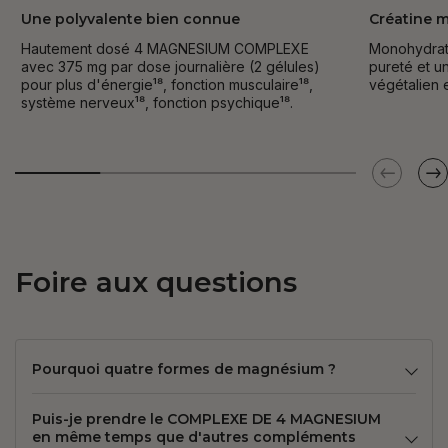
Une polyvalente bien connue
Créatine 
Hautement dosé 4 MAGNESIUM COMPLEXE
Monohydrate
avec 375 mg par dose journalière (2 gélules)
pureté et u
pour plus d'énergie¹⁸, fonction musculaire¹⁸,
végétalien e
système nerveux¹⁸, fonction psychique¹⁸.
Foire aux questions
Pourquoi quatre formes de magnésium ?
Puis-je prendre le COMPLEXE DE 4 MAGNESIUM
en même temps que d'autres compléments