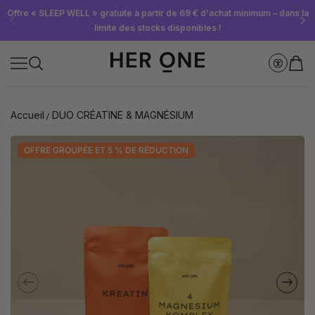
Abonnez-vous dès maintenant à la newsletter et recevez un bon d'achat
Offre « SLEEP WELL » gratuite à partir de 69 € d'achat minimum – dans la
Économisez jusqu'à 30 % grâce à nos Subscriptions
limite des stocks disponibles !
de 10 €
Accueil
DUO CRÉATINE & MAGNÉSIUM
OFFRE GROUPÉE ET 5 % DE RÉDUCTION