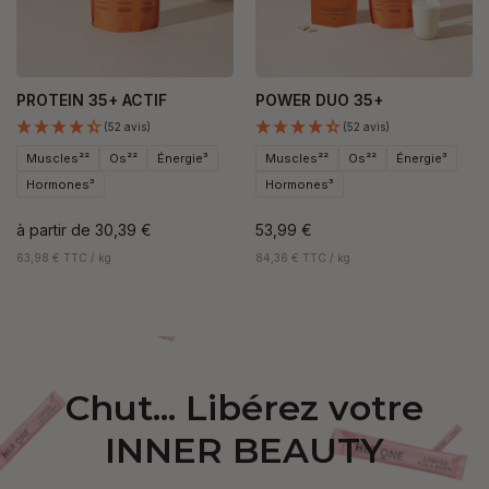
PROTEIN 35+ ACTIF
POWER DUO 35+
(52 avis)
(52 avis)
Muscles²²
Os²²
Énergie³
Muscles²²
Os²²
Énergie³
Hormones³
Hormones³
à partir de
30,39 €
53,99 €
63,98 € TTC / kg
84,36 € TTC / kg
Chut... Libérez votre
INNER BEAUTY