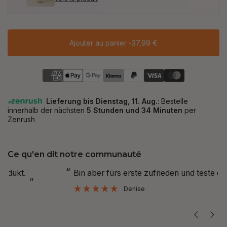
Ajouter au panier -
37,99 €
Ce qu'en dit notre communauté
“
“
Bin aber fürs erste zufrieden und teste es weiter.
Ich nehme die Kapseln täg
”
Denise