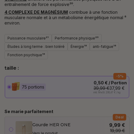
entraînement de force explosive²⁰.
4 COMPLEXE DE MAGNÉSIUM
contribue à une fonction
musculaire normale et à un métabolisme énergétique normal
⁸
environ.
Puissance musculaire²¹
Performance physique²⁰
Études à long terme : bien toléré
Énergie¹⁸
anti-fatigue¹⁸
Fonction psychique¹⁸
taille :
-5%
0,50 € / Portion
75 portions
39,99 €
37,99 €
inkl. MwSt. 206,47 € / kg
Se marie parfaitement
Deal
Gourde HER ONE
9,99 €
19,99 €
Vers le produit