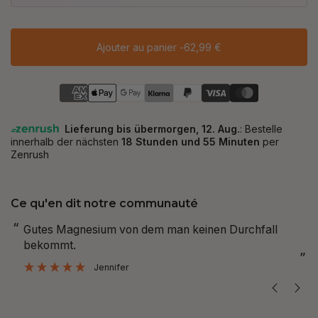
Ajouter au panier -
62,99 €
Ce qu'en dit notre communauté
“
“
Gutes Magnesium von dem man keinen Durchfall
Sehr gute Pr
bekommt.
”
”
Jennifer