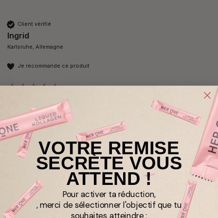
Client vérifié
Ingrid
Karlsruhe, Allemagne
Je recommande ce produit
4 MAGNESIUM COMPLEXE 45 portions
Je prends du complexe de magnésium depuis deux 
semaines et j'en suis très satisfait 
VOTRE REMISE
SECRÈTE VOUS
ATTEND !
Client vérifié
Pour activer ta réduction,
Anonyme
, merci de sélectionner l'objectif que tu
Munich, Allemagne
souhaites atteindre :