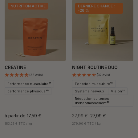
NUTRITION ACTIVE
DERNIÈRE CHANCE :
-26 %
CRÉATINE
NIGHT ROUTINE DUO
(36 avis)
(37 avis)
Performance musculaire²¹
Fonction musculaire¹⁸
performance physique²⁰
Système nerveux¹
Vision¹²
Réduction du temps
d'endormissement²³
à partir de
17,59 €
37,99 €
27,99 €
183,25 € TTC / kg
279,90 € TTC / kg