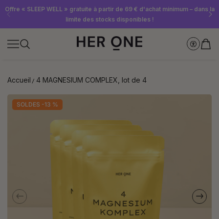
Abonnez-vous dès maintenant à la newsletter et recevez un bon d'achat
Offre « SLEEP WELL » gratuite à partir de 69 € d'achat minimum – dans la
Économisez jusqu'à 30 % grâce à nos Subscriptions
limite des stocks disponibles !
de 10 €
Accueil
4 MAGNESIUM COMPLEX, lot de 4
SOLDES -13 %