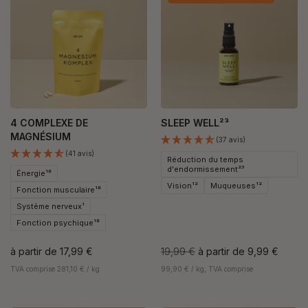
4 COMPLEXE DE
SLEEP WELL²³
MAGNÉSIUM
(37 avis)
(41 avis)
Réduction du temps
d'endormissement²³
Énergie¹⁸
Vision¹²
Muqueuses¹²
Fonction musculaire¹⁸
Système nerveux¹
Fonction psychique¹⁸
à partir de
17,99 €
19,99 €
à partir de
9,99 €
TVA comprise 281,10 € / kg
99,90 € / kg, TVA comprise