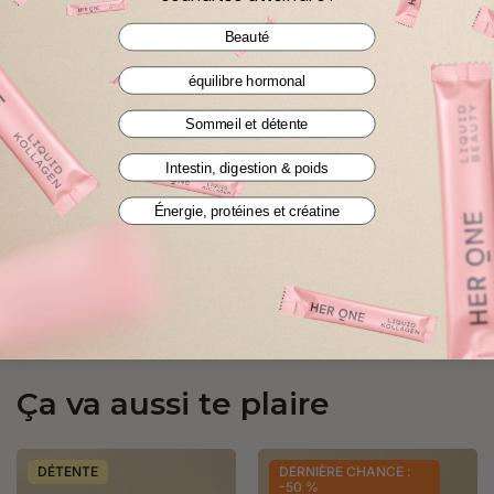
Je recommande ce produit
Beauté
équilibre hormonal
4 MAGNESIUM COMPLEX 90 portions
Sommeil et détente
Très bien, je le rachèterai 
Intestin, digestion & poids
Énergie, protéines et créatine
1
2
3
4
5
Ça va aussi te plaire
DÉTENTE
DERNIÈRE CHANCE :
-50 %