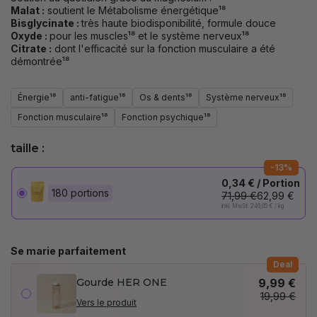
Malat :
soutient le
Métabolisme énergétique¹⁸
Bisglycinate :
très haute biodisponibilité, formule douce
Oxyde :
pour les muscles¹⁸ et le système nerveux¹⁸
Citrate :
dont l'efficacité sur la fonction musculaire a été
démontrée¹⁸
Énergie¹⁸
anti-fatigue¹⁸
Os & dents¹⁸
Système nerveux¹⁸
Fonction musculaire¹⁸
Fonction psychique¹⁸
taille :
-13%
0,34 € / Portion
180 portions
71,99 €
62,99 €
inkl. MwSt. 246,05 € / kg
Se marie parfaitement
Deal
Gourde HER ONE
9,99 €
19,99 €
Vers le produit