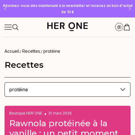
Abonnez-vous dès maintenant à la newsletter et recevez un bon d'achat
Offre « SLEEP WELL » gratuite à partir de 69 € d'achat minimum – dans la
Économisez jusqu'à 30 % grâce à nos Subscriptions
limite des stocks disponibles !
de 10 €
Accueil
Recettes
protéine
Recettes
protéine
Boutique HER ONE
31 mars 2026
Rawnola protéinée à la
vanille : un petit moment