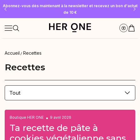
Abonnez-vous dès maintenant à la newsletter et recevez un bon d'achat
Offre « SLEEP WELL » gratuite à partir de 69 € d'achat minimum – dans la
Économisez jusqu'à 30 % grâce à nos Subscriptions
limite des stocks disponibles !
de 10 €
Accueil
Recettes
Recettes
Tout
Boutique HER ONE
9 avril 2026
Ta recette de pâte à
cookies végétalienne sans