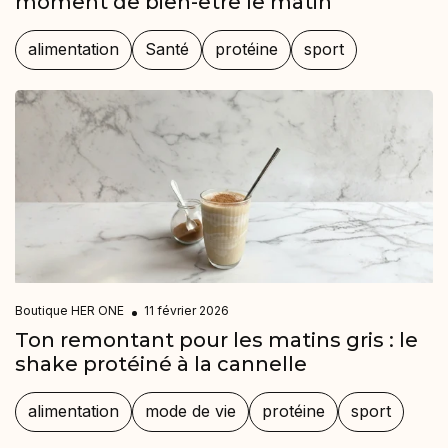
moment de bien-être le matin
alimentation
Santé
protéine
sport
Boutique HER ONE
11 février 2026
Ton remontant pour les matins gris : le
shake protéiné à la cannelle
alimentation
mode de vie
protéine
sport