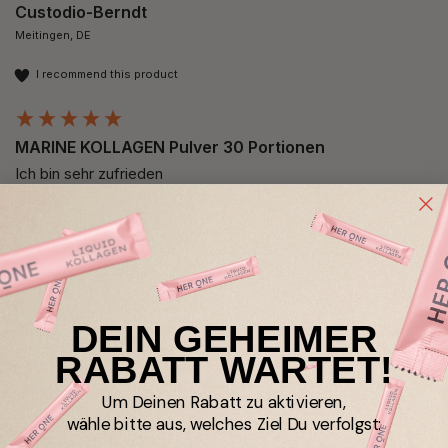
Custodio-Berndt
Meitingen, DE
I recommend this product
MARINE KOLLAGEN Pulver 30 Portionen
Ich bin sehr zufrieden 
Verified Customer
DEIN GEHEIMER
Ingrid
Karlsruhe, DE
RABATT WARTET!
I recommend this product
Um Deinen Rabatt zu aktivieren,
wähle bitte aus, welches Ziel Du verfolgst: