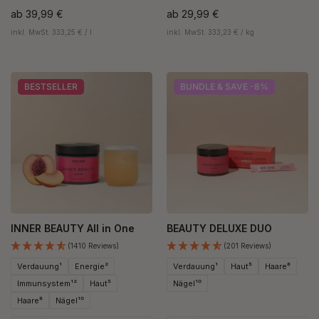
ab
39,99 €
ab
29,99 €
inkl. MwSt. 333,25 € / l
inkl. MwSt. 333,23 € / kg
BESTSELLER
BUNDLE & SAVE -8%
INNER BEAUTY All in One
BEAUTY DELUXE DUO
(1410 Reviews)
(201 Reviews)
Verdauung¹
Energie²
Verdauung¹
Haut⁵
Haare⁸
Immunsystem¹²
Haut⁵
Nägel¹⁰
Haare⁸
Nägel¹⁰