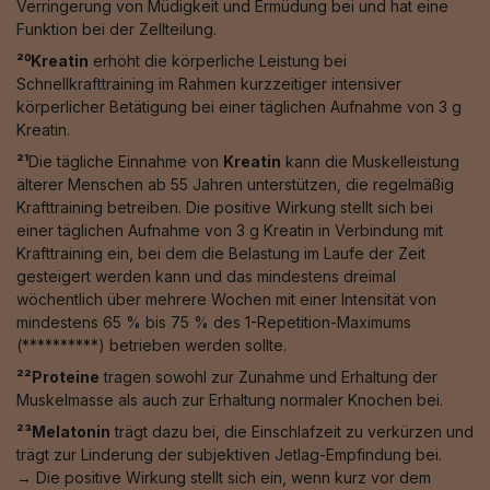
Verringerung von Müdigkeit und Ermüdung bei und hat eine
Funktion bei der Zellteilung.
²⁰Kreatin
erhöht die körperliche Leistung bei
Schnellkrafttraining im Rahmen kurzzeitiger intensiver
körperlicher Betätigung bei einer täglichen Aufnahme von 3 g
Kreatin.
²¹
Die tägliche Einnahme von
Kreatin
kann die Muskelleistung
älterer Menschen ab 55 Jahren unterstützen, die regelmäßig
Krafttraining betreiben. Die positive Wirkung stellt sich bei
einer täglichen Aufnahme von 3 g Kreatin in Verbindung mit
Krafttraining ein, bei dem die Belastung im Laufe der Zeit
gesteigert werden kann und das mindestens dreimal
wöchentlich über mehrere Wochen mit einer Intensität von
mindestens 65 % bis 75 % des 1-Repetition-Maximums
(**********) betrieben werden sollte.
²²Proteine
tragen sowohl zur Zunahme und Erhaltung der
Muskelmasse als auch zur Erhaltung normaler Knochen bei.
²³Melatonin
trägt dazu bei, die Einschlafzeit zu verkürzen und
trägt zur Linderung der subjektiven Jetlag-Empfindung bei.
→ Die positive Wirkung stellt sich ein, wenn kurz vor dem