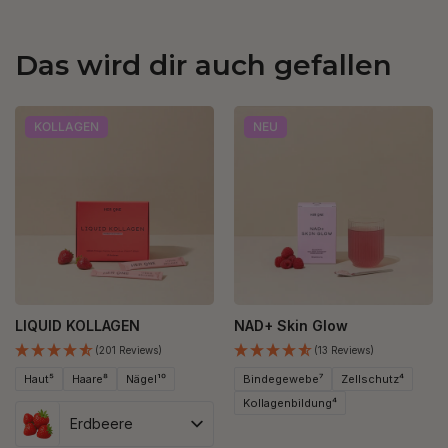
Das wird dir auch gefallen
KOLLAGEN
NEU
LIQUID KOLLAGEN
NAD+ Skin Glow
(201 Reviews)
(13 Reviews)
Haut⁵
Haare⁸
Nägel¹⁰
Bindegewebe⁷
Zellschutz⁴
Kollagenbildung⁴
Erdbeere