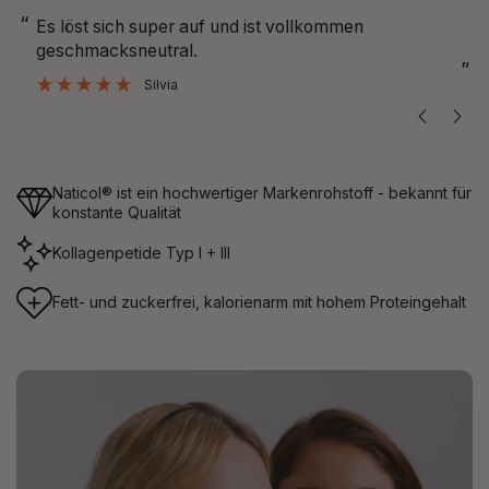
“
“
Bin zufrieden mit dem Produkt und gehört zu meiner
festen Routine.
”
Michelle
Naticol® ist ein hochwertiger Markenrohstoff - bekannt für
konstante Qualität
Kollagenpetide Typ I + III
Fett- und zuckerfrei, kalorienarm mit hohem Proteingehalt